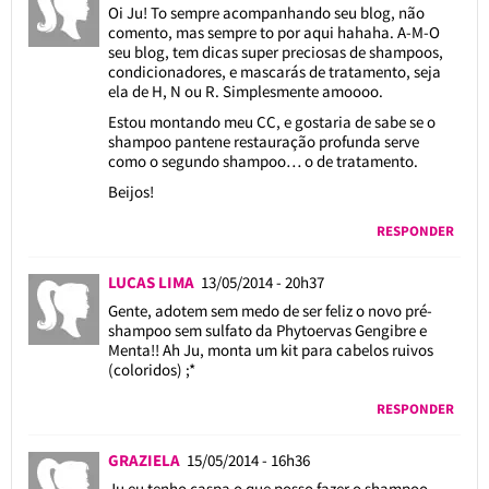
Oi Ju! To sempre acompanhando seu blog, não
comento, mas sempre to por aqui hahaha. A-M-O
seu blog, tem dicas super preciosas de shampoos,
condicionadores, e mascarás de tratamento, seja
ela de H, N ou R. Simplesmente amoooo.
Estou montando meu CC, e gostaria de sabe se o
shampoo pantene restauração profunda serve
como o segundo shampoo… o de tratamento.
Beijos!
RESPONDER
LUCAS LIMA
13/05/2014 - 20h37
Gente, adotem sem medo de ser feliz o novo pré-
shampoo sem sulfato da Phytoervas Gengibre e
Menta!! Ah Ju, monta um kit para cabelos ruivos
(coloridos) ;*
RESPONDER
GRAZIELA
15/05/2014 - 16h36
Ju eu tenho caspa o que posso fazer o shampoo