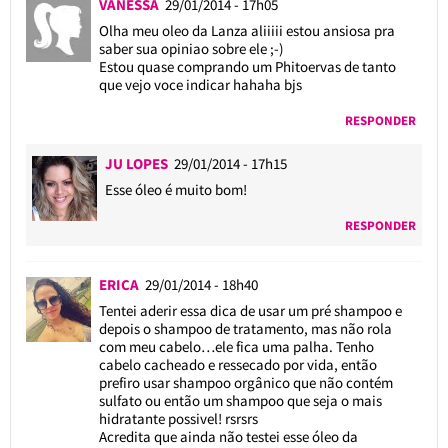
VANESSA
29/01/2014 - 17h05
Olha meu oleo da Lanza aliiiii estou ansiosa pra
saber sua opiniao sobre ele ;-)
Estou quase comprando um Phitoervas de tanto
que vejo voce indicar hahaha bjs
RESPONDER
JU LOPES
29/01/2014 - 17h15
Esse óleo é muito bom!
RESPONDER
ERICA
29/01/2014 - 18h40
Tentei aderir essa dica de usar um pré shampoo e
depois o shampoo de tratamento, mas não rola
com meu cabelo…ele fica uma palha. Tenho
cabelo cacheado e ressecado por vida, então
prefiro usar shampoo orgânico que não contém
sulfato ou então um shampoo que seja o mais
hidratante possivel! rsrsrs
Acredita que ainda não testei esse óleo da