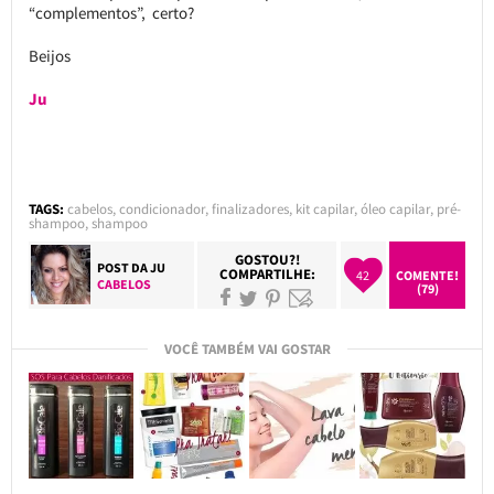
“complementos”, certo?
Beijos
Ju
TAGS:
cabelos
,
condicionador
,
finalizadores
,
kit capilar
,
óleo capilar
,
pré-
shampoo
,
shampoo
GOSTOU?!
POST DA
JU
COMPARTILHE:
42
COMENTE!
CABELOS
(79)
VOCÊ TAMBÉM VAI GOSTAR