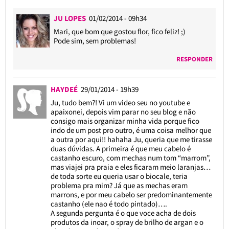
JU LOPES
01/02/2014 - 09h34
Mari, que bom que gostou flor, fico feliz! ;)
Pode sim, sem problemas!
RESPONDER
HAYDEÉ
29/01/2014 - 19h39
Ju, tudo bem?! Vi um video seu no youtube e
apaixonei, depois vim parar no seu blog e não
consigo mais organizar minha vida porque fico
indo de um post pro outro, é uma coisa melhor que
a outra por aqui!! hahaha Ju, queria que me tirasse
duas dúvidas. A primeira é que meu cabelo é
castanho escuro, com mechas num tom “marrom”,
mas viajei pra praia e eles ficaram meio laranjas…
de toda sorte eu queria usar o biocale, teria
problema pra mim? Já que as mechas eram
marrons, e por meu cabelo ser predominantemente
castanho (ele nao é todo pintado)….
A segunda pergunta é o que voce acha de dois
produtos da inoar, o spray de brilho de argan e o