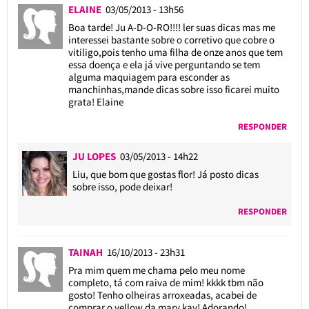
ELAINE
03/05/2013 - 13h56
Boa tarde! Ju A-D-O-RO!!!! ler suas dicas mas me
interessei bastante sobre o corretivo que cobre o
vitiligo,pois tenho uma filha de onze anos que tem
essa doença e ela já vive perguntando se tem
alguma maquiagem para esconder as
manchinhas,mande dicas sobre isso ficarei muito
grata! Elaine
RESPONDER
JU LOPES
03/05/2013 - 14h22
Liu, que bom que gostas flor! Já posto dicas
sobre isso, pode deixar!
RESPONDER
TAINAH
16/10/2013 - 23h31
Pra mim quem me chama pelo meu nome
completo, tá com raiva de mim! kkkk tbm não
gosto! Tenho olheiras arroxeadas, acabei de
comprar o yellow da mary kay! Adorando!