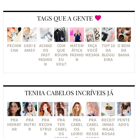
TAGS QUE A GENTE
PECHIN
USEI E
ACHAD
COM
MATEM
FAÇA
TOP 10
O BOM
CHA
AMEI!
OS
QUE
ÁTICA
VOCÊ
DA
DA
FAST
ROUPA
FASHIO
MESMA
BLOGU
BAHIA
FASHIO
EU
N
EIRA
N
VOU?
TENHA CABELOS INCRÍVEIS JÁ
PRA
PRA
PRA
PRA
PRA
PRA
RECEIT
PENTE
HIDRAT
NUTRI
RECON
TER
CABEL
CABEL
INHAS
ADOS
AR
R
STRUI
CABEL
OS
OS
MILAG
R
OS
LOIRO
RESSE
ROSAS