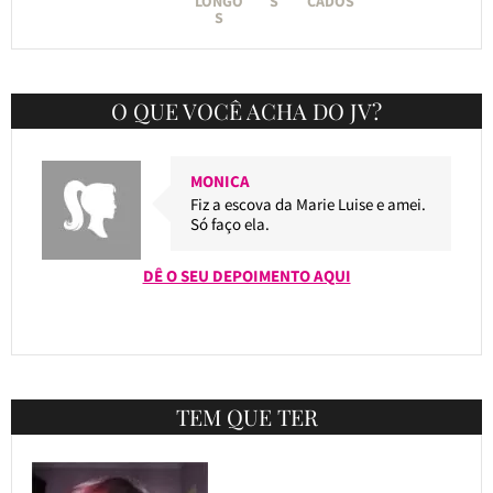
LONGO
S
CADOS
S
O QUE VOCÊ ACHA DO JV?
MONICA
Fiz a escova da Marie Luise e amei.
Só faço ela.
DÊ O SEU DEPOIMENTO AQUI
TEM QUE TER