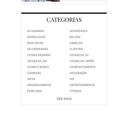
CATEGORIAS
40 SEMANAS
ACESSÓRIOS
ASTROLOGIA
BELEZA
BEM-ESTAR
CABELOS
CELEBRIDADES
CLIPPING
COISAS DA BAHIA
COISAS DA JU
COISAS DE JEE
COISAS DO JAPÃO
COMES E BEBES
COMPORTAMENTO
COMPRAS
DECORAÇÃO
DIETA
DIY
EMAGRECIMENTO
ENTRETENIMENTO
FENG SHUI
FITNESS
VER MAIS