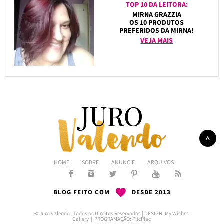
TOP 10 DA LEITORA:
MIRNA GRAZZIA
OS 10 PRODUTOS
PREFERIDOS DA MIRNA!
VEJA MAIS
HOME
SOBRE
ANUNCIE
ARQUIVOS
BLOG FEITO COM
DESDE 2013
© Juro Valendo - Todos os Direitos Reservados | DESIGN:
My Wishes
Gallery
| PROGRAMAÇÃO:
PlicPlac