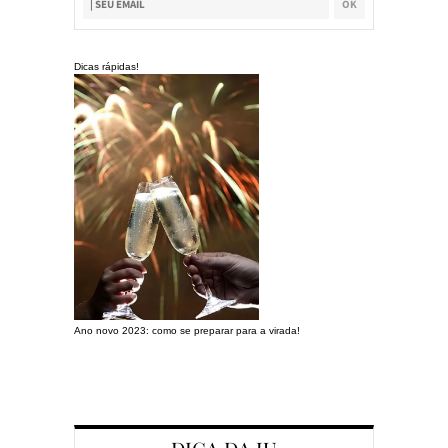
Dicas rápidas!
Ano novo 2023: como se preparar para a virada!
Preparando a c