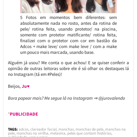
5 Fotos em momentos bem diferentes: sem
absolutamente nada no rosto, antes da rotina de
pele/ rotina feita, usando protetor/ na piscina,
somente com protetor matificante/ rotina feita,
finalizei com o protetor com cor em bastão da
Adcos + make leve/ com make leve / com a make
um pouco mais marcada, usando base.
Alguém já usou? Me conta o que achou! E se quiser conferir a
opinião de outras leitoras sobre ele é só olhar os destaques lá
no Instagram (tá em #Peles)!
Beijos,
Ju♥
Bora papear mais? Me segue lá no Instagram ⇒ @jurovalendo
*
PUBLICIDADE
TAGS:
adcos
,
clareador facial
,
manchas
,
manchas de pele
,
manchas na
pele
,
manchas na virilha
,
melasma
,
peles que contam histórias
,