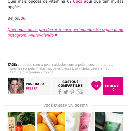
Quer mais opções de vitamina C?
Clica aq
ui que tem muitas
opções!
Beijos,
Ju
Quer mais dicas pra deixar a casa perfumada? Me segue lá no
Instagram, @jurovalendo ♥
TAGS:
cuidados com a pele
,
cuidados com a pele oleosa
,
manchas
,
manchas na pele
,
melasma
,
peles oleosas
,
principia
,
usei e amei
,
vitamina c
,
vitamina c tópica
GOSTOU?!
POST DA
JU
COMPARTILHE:
73
COMENTE!
BELEZA
(0)
VOCÊ TAMBÉM VAI GOSTAR