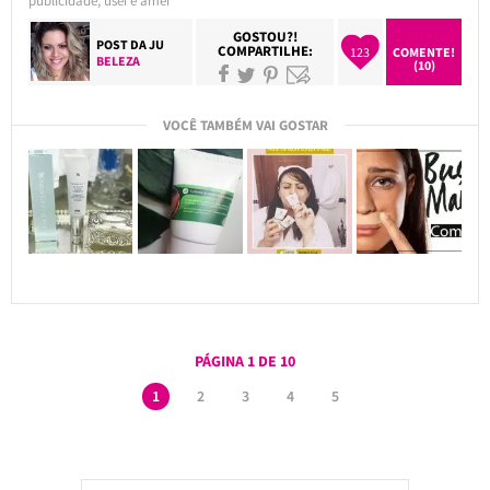
publicidade
,
usei e amei
GOSTOU?!
POST DA
JU
COMPARTILHE:
123
COMENTE!
BELEZA
(10)
VOCÊ TAMBÉM VAI GOSTAR
PÁGINA 1 DE 10
1
2
3
4
5