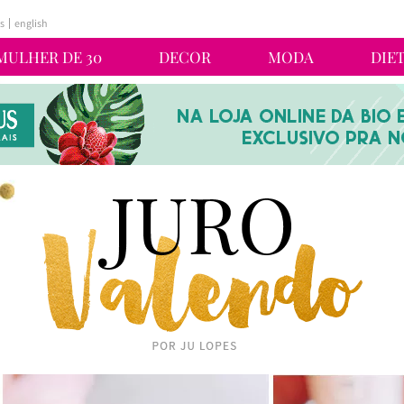
s
english
MULHER DE 30
DECOR
MODA
DIE