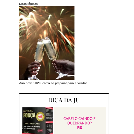
Dicas rápidas!
Ano novo 2023: como se preparar para a virada!
Preparando a cas
DICA DA JU
CABELO CAINDO E
QUEBRANDO?
R$