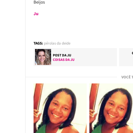
Beijos
Ju
TAGS:
pérolas da deide
POST DA
JU
COISAS DA JU
VOCÊ 