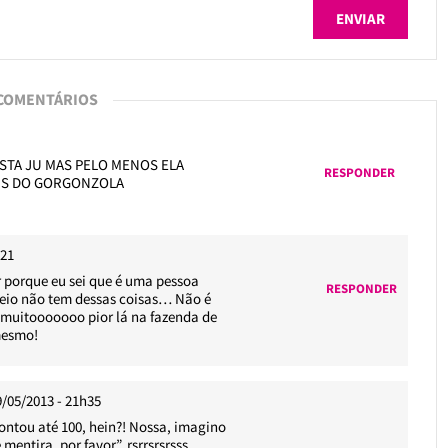
 COMENTÁRIOS
OSTA JU MAS PELO MENOS ELA
RESPONDER
EIS DO GORGONZOLA
h21
r porque eu sei que é uma pessoa
RESPONDER
veio não tem dessas coisas… Não é
 muitooooooo pior lá na fazenda de
mesmo!
9/05/2013 - 21h35
contou até 100, hein?! Nossa, imagino
 mentira, por favor”. rsrrsrsrsss..