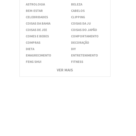
ASTROLOGIA
BELEZA
BEM-ESTAR
CABELOS
CELEBRIDADES
CLIPPING
COISAS DA BAHIA
COISAS DA JU
COISAS DE JEE
COISAS DO JAPÃO
COMES E BEBES
COMPORTAMENTO
COMPRAS
DECORAÇÃO
DIETA
DIY
EMAGRECIMENTO
ENTRETENIMENTO
FENG SHUI
FITNESS
VER MAIS