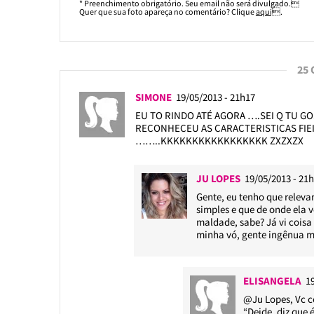
* Preenchimento obrigatório. Seu email não será divulgado.
Quer que sua foto apareça no comentário? Clique
aqui
.
25
SIMONE
19/05/2013 - 21h17
EU TO RINDO ATÉ AGORA ….SEI Q TU G
RECONHECEU AS CARACTERISTICAS FI
……..KKKKKKKKKKKKKKKKK ZXZXZX
JU LOPES
19/05/2013 - 21
Gente, eu tenho que releva
simples e que de onde ela 
maldade, sabe? Já vi coisa
minha vó, gente ingênua 
ELISANGELA
1
@Ju Lopes
, Vc 
“Deide, diz que é