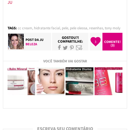
JU
TAGS:
cc cream
,
hidratante facial
,
pele
,
pele oleosa
,
resenhas
,
tony moly
GOSTOU?!
POST DA
JU
COMPARTILHE:
3
COMENTE!
BELEZA
(3)
VOCÊ TAMBÉM VAI GOSTAR
ESCREVA SEU COMENTÁRIO