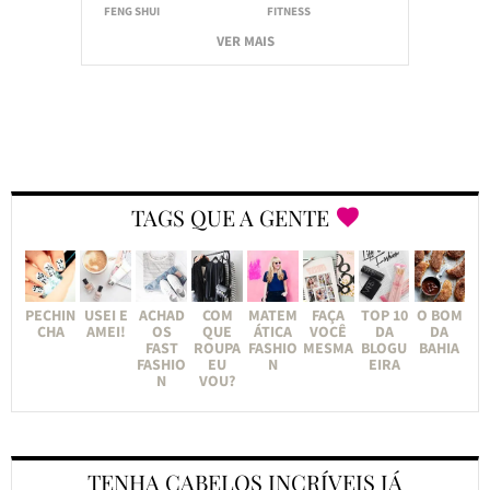
FENG SHUI
FITNESS
VER MAIS
TAGS QUE A GENTE
PECHIN
USEI E
ACHAD
COM
MATEM
FAÇA
TOP 10
O BOM
CHA
AMEI!
OS
QUE
ÁTICA
VOCÊ
DA
DA
FAST
ROUPA
FASHIO
MESMA
BLOGU
BAHIA
FASHIO
EU
N
EIRA
N
VOU?
TENHA CABELOS INCRÍVEIS JÁ