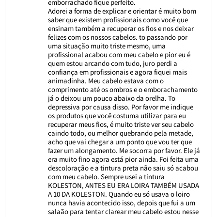
emborrachado fique perfeito.
Adorei a forma de explicar e orientar é muito bom
saber que existem profissionais como você que
ensinam também a recuperar os fios e nos deixar
felizes com os nossos cabelos. to passando por
uma situação muito triste mesmo, uma
profissional acabou com meu cabelo e pior eu é
quem estou arcando com tudo, juro perdi a
confiança em profissionais e agora fiquei mais
animadinha. Meu cabelo estava com o
comprimento até os ombros e o emborachamento
já o deixou um pouco abaixo da orelha. To
depressiva por causa disso. Por favor me indique
os produtos que você costuma utilizar para eu
recuperar meus fios, é muito triste ver seu cabelo
caindo todo, ou melhor quebrando pela metade,
acho que vai chegar a um ponto que vou ter que
fazer um alongamento. Me socorra por favor. Ele já
era muito fino agora está pior ainda. Foi feita uma
descoloração e a tintura preta não saiu só acabou
com meu cabelo. Sempre usei a tintura
KOLESTON, ANTES EU ERA LOIRA TAMBÉM USADA
A 10 DA KOLESTON. Quando eu só usava o loiro
nunca havia acontecido isso, depois que fui a um
salaão para tentar clarear meu cabelo estou nesse