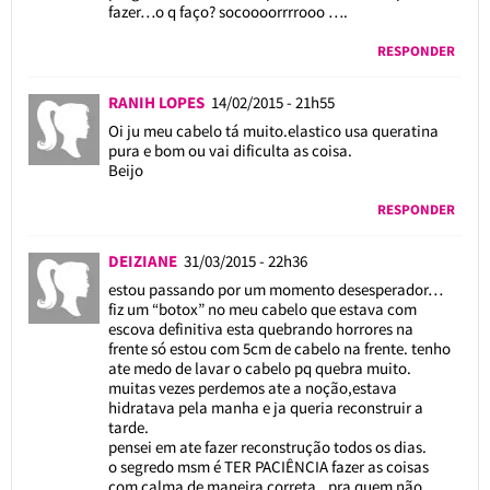
fazer…o q faço? socoooorrrrooo ….
RESPONDER
RANIH LOPES
14/02/2015 - 21h55
Oi ju meu cabelo tá muito.elastico usa queratina
pura e bom ou vai dificulta as coisa.
Beijo
RESPONDER
DEIZIANE
31/03/2015 - 22h36
estou passando por um momento desesperador…
fiz um “botox” no meu cabelo que estava com
escova definitiva esta quebrando horrores na
frente só estou com 5cm de cabelo na frente. tenho
ate medo de lavar o cabelo pq quebra muito.
muitas vezes perdemos ate a noção,estava
hidratava pela manha e ja queria reconstruir a
tarde.
pensei em ate fazer reconstrução todos os dias.
o segredo msm é TER PACIÊNCIA fazer as coisas
com calma de maneira correta.. pra quem não