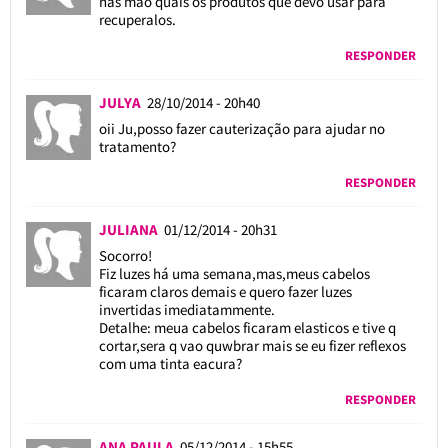
nas mão quais os produtos que devo usar para
recuperalos.
RESPONDER
JULYA
28/10/2014 - 20h40
oii Ju,posso fazer cauterização para ajudar no
tratamento?
RESPONDER
JULIANA
01/12/2014 - 20h31
Socorro!
Fiz luzes há uma semana,mas,meus cabelos
ficaram claros demais e quero fazer luzes
invertidas imediatammente.
Detalhe: meua cabelos ficaram elasticos e tive q
cortar,sera q vao quwbrar mais se eu fizer reflexos
com uma tinta eacura?
RESPONDER
ANA PAULA
05/12/2014 - 15h55