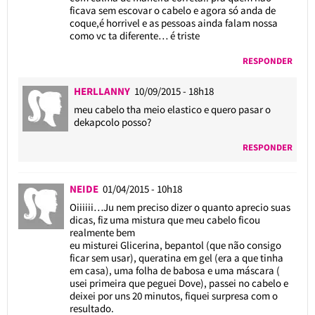
ficava sem escovar o cabelo e agora só anda de
coque,é horrivel e as pessoas ainda falam nossa
como vc ta diferente… é triste
RESPONDER
HERLLANNY
10/09/2015 - 18h18
meu cabelo tha meio elastico e quero pasar o
dekapcolo posso?
RESPONDER
NEIDE
01/04/2015 - 10h18
Oiiiiii…Ju nem preciso dizer o quanto aprecio suas
dicas, fiz uma mistura que meu cabelo ficou
realmente bem
eu misturei Glicerina, bepantol (que não consigo
ficar sem usar), queratina em gel (era a que tinha
em casa), uma folha de babosa e uma máscara (
usei primeira que peguei Dove), passei no cabelo e
deixei por uns 20 minutos, fiquei surpresa com o
resultado.