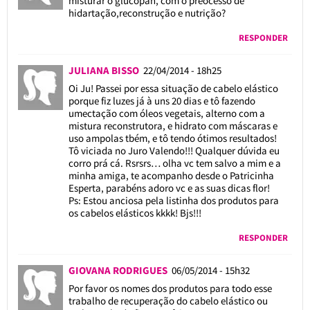
misturar o glucopan, com o preocesso de
hidartação,reconstrução e nutrição?
RESPONDER
JULIANA BISSO
22/04/2014 - 18h25
Oi Ju! Passei por essa situação de cabelo elástico
porque fiz luzes já à uns 20 dias e tô fazendo
umectação com óleos vegetais, alterno com a
mistura reconstrutora, e hidrato com máscaras e
uso ampolas tbém, e tô tendo ótimos resultados!
Tô viciada no Juro Valendo!!! Qualquer dúvida eu
corro prá cá. Rsrsrs… olha vc tem salvo a mim e a
minha amiga, te acompanho desde o Patricinha
Esperta, parabéns adoro vc e as suas dicas flor!
Ps: Estou anciosa pela listinha dos produtos para
os cabelos elásticos kkkk! Bjs!!!
RESPONDER
GIOVANA RODRIGUES
06/05/2014 - 15h32
Por favor os nomes dos produtos para todo esse
trabalho de recuperação do cabelo elástico ou