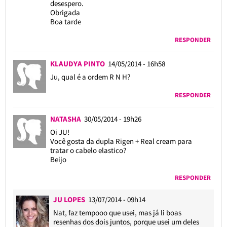
desespero.
Obrigada
Boa tarde
RESPONDER
KLAUDYA PINTO
14/05/2014 - 16h58
Ju, qual é a ordem R N H?
RESPONDER
NATASHA
30/05/2014 - 19h26
Oi JU!
Você gosta da dupla Rigen + Real cream para
tratar o cabelo elastico?
Beijo
RESPONDER
JU LOPES
13/07/2014 - 09h14
Nat, faz tempooo que usei, mas já li boas
resenhas dos dois juntos, porque usei um deles