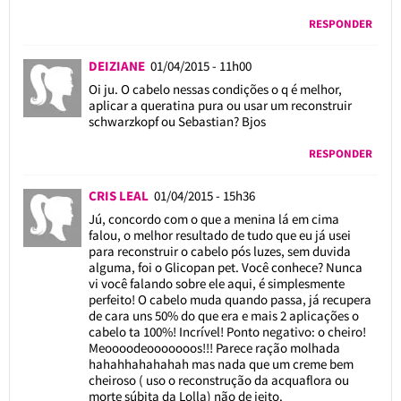
RESPONDER
DEIZIANE
01/04/2015 - 11h00
Oi ju. O cabelo nessas condições o q é melhor,
aplicar a queratina pura ou usar um reconstruir
schwarzkopf ou Sebastian? Bjos
RESPONDER
CRIS LEAL
01/04/2015 - 15h36
Jú, concordo com o que a menina lá em cima
falou, o melhor resultado de tudo que eu já usei
para reconstruir o cabelo pós luzes, sem duvida
alguma, foi o Glicopan pet. Você conhece? Nunca
vi você falando sobre ele aqui, é simplesmente
perfeito! O cabelo muda quando passa, já recupera
de cara uns 50% do que era e mais 2 aplicações o
cabelo ta 100%! Incrível! Ponto negativo: o cheiro!
Meoooodeooooooos!!! Parece ração molhada
hahahhahahahah mas nada que um creme bem
cheiroso ( uso o reconstrução da acquaflora ou
morte súbita da Lolla) não de jeito.