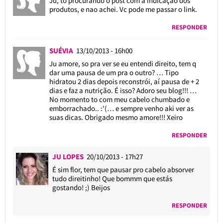
Ju, to procurando o post com a indicação dos
produtos, e nao achei. Vc pode me passar o link.
RESPONDER
SUÉVIA
13/10/2013 - 16h00
Ju amore, so pra ver se eu entendi direito, tem q
dar uma pausa de um pra o outro? … Tipo
hidratou 2 dias depois reconstrói, aí pausa de + 2
dias e faz a nutrição. É isso? Adoro seu blog!!! …
No momento to com meu cabelo chumbado e
emborrachado.. :'(… e sempre venho aki ver as
suas dicas. Obrigado mesmo amore!!! Xeiro
RESPONDER
JU LOPES
20/10/2013 - 17h27
É sim flor, tem que pausar pro cabelo absorver
tudo direitinho! Que bommm que estás
gostando! ;) Beijos
RESPONDER