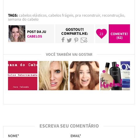
TAGS:
cabelos elásticos
,
cabelos frágeis
,
pra reconstruir
,
reconstrução
,
semana do cabelo
GOSTOU?!
POST DA
JU
COMPARTILHE:
23
COMENTE!
CABELOS
(62)
VOCÊ TAMBÉM VAI GOSTAR
ESCREVA SEU COMENTÁRIO
NOME*
EMAIL*