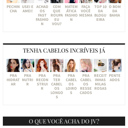
PECHIN
USEI E
ACHAD
COM
MATEM
FAÇA
TOP 10
O BOM
CHA
AMEI!
OS
QUE
ÁTICA
VOCÊ
DA
DA
FAST
ROUPA
FASHIO
MESMA
BLOGU
BAHIA
FASHIO
EU
N
EIRA
N
VOU?
TENHA CABELOS INCRÍVEIS JÁ
PRA
PRA
PRA
PRA
PRA
PRA
RECEIT
PENTE
HIDRAT
NUTRI
RECON
TER
CABEL
CABEL
INHAS
ADOS
AR
R
STRUI
CABEL
OS
OS
MILAG
R
OS
LOIRO
RESSE
ROSAS
LONGO
S
CADOS
S
O QUE VOCÊ ACHA DO JV?