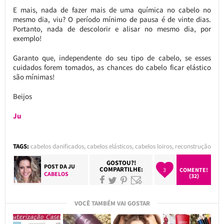
E mais, nada de fazer mais de uma química no cabelo no
mesmo dia, viu? O período mínimo de pausa é de vinte dias.
Portanto, nada de descolorir e alisar no mesmo dia, por
exemplo!
Garanto que, independente do seu tipo de cabelo, se esses
cuidados forem tomados, as chances do cabelo ficar elástico
são mínimas!
Beijos
Ju
TAGS:
cabelos danificados
,
cabelos elásticos
,
cabelos loiros
,
reconstrução
GOSTOU?!
POST DA
JU
COMPARTILHE:
3
COMENTE!
CABELOS
(32)
VOCÊ TAMBÉM VAI GOSTAR