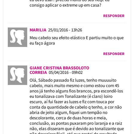
consigo aplicar o extreme up em casa?
RESPONDER
MARILIA
25/01/2016 - 13h26
Meu cabelo seu efeito elástico E partiu muito o que
eu faço ágora
RESPONDER
GIANE CRISTINA BRASSOLOTO
CORREIA
05/04/2016 - 09h02
Olá, Sábado passado fiz luzes, tenho muuuuito
cabelo, mais muito mesmo e como estou com 45
anos já tenho alguns fios brancos, pra escondê-los
eu tonalizava com Tonalizante (é claro) loiro
escuro, aí fui fazer as luzes e fiz com touca por
conta da quantidade de cabelo q tenho, a cor não
abria de jeito algum, fiquei um tempão no
descolorante, cerca de duas horas e meia,
conclusão, as pontas puxaram pro laranja e a raiz
não, elas disseram que é devido ao tonalizante que
não descolore fácil, até que gostei do resultado