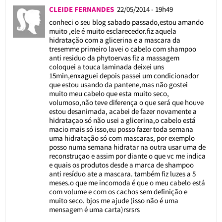
CLEIDE FERNANDES
22/05/2014 - 19h49
conheci o seu blog sabado passado,estou amando
muito ,ele é muito esclarecedor.fiz aquela
hidratação com a glicerina e a mascara da
tresemme primeiro lavei o cabelo com shampoo
anti residuo da phytoervas fiz a massagem
coloquei a touca laminada deixei uns
15min,enxaguei depois passei um condicionador
que estou usando da pantene,mas não gostei
muito meu cabelo que esta muito seco,
volumoso,não teve diferença o que será que houve
estou desanimada, acabei de fazer novamente a
hidrataçao só não usei a glicerina,o cabelo está
macio mais só isso,eu posso fazer toda semana
uma hidratação só com mascaras, por exemplo
posso numa semana hidratar na outra usar uma de
reconstruçao e assim por diante o que vc me indica
e quais os produtos desde a marca de shampoo
anti resíduo ate a mascara. também fiz luzes a 5
meses.o que me incomoda é que o meu cabelo está
com volume e com os cachos sem definição e
muito seco. bjos me ajude (isso não é uma
mensagem é uma carta)rsrsrs