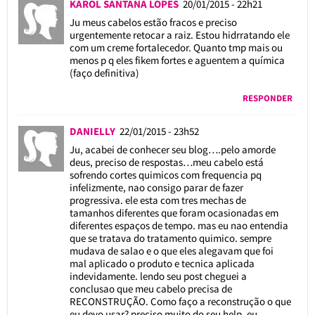
KAROL SANTANA LOPES
20/01/2015 - 22h21
Ju meus cabelos estão fracos e preciso
urgentemente retocar a raiz. Estou hidrratando ele
com um creme fortalecedor. Quanto tmp mais ou
menos p q eles fikem fortes e aguentem a química
(faço definitiva)
RESPONDER
DANIELLY
22/01/2015 - 23h52
Ju, acabei de conhecer seu blog….pelo amorde
deus, preciso de respostas…meu cabelo está
sofrendo cortes quimicos com frequencia pq
infelizmente, nao consigo parar de fazer
progressiva. ele esta com tres mechas de
tamanhos diferentes que foram ocasionadas em
diferentes espaços de tempo. mas eu nao entendia
que se tratava do tratamento quimico. sempre
mudava de salao e o que eles alegavam que foi
mal aplicado o produto e tecnica aplicada
indevidamente. lendo seu post cheguei a
conclusao que meu cabelo precisa de
RECONSTRUÇÃO. Como faço a reconstrução o que
eu devo usar? preciso muito do seu help. eu