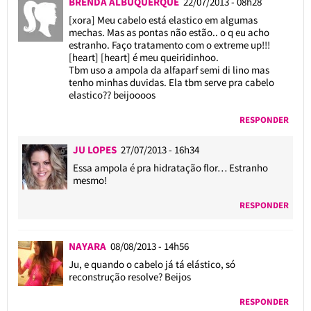
BRENDA ALBUQUERQUE
22/07/2013 - 08h28
[xora] Meu cabelo está elastico em algumas
mechas. Mas as pontas não estão.. o q eu acho
estranho. Faço tratamento com o extreme up!!!
[heart] [heart] é meu queiridinhoo.
Tbm uso a ampola da alfaparf semi di lino mas
tenho minhas duvidas. Ela tbm serve pra cabelo
elastico?? beijoooos
RESPONDER
JU LOPES
27/07/2013 - 16h34
Essa ampola é pra hidratação flor… Estranho
mesmo!
RESPONDER
NAYARA
08/08/2013 - 14h56
Ju, e quando o cabelo já tá elástico, só
reconstrução resolve? Beijos
RESPONDER