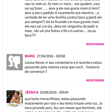
nao ta nem ai..hj nem cv mais…me ajudem..nao
sei oq fazer……sera q ele nao gosta msm d mim?
sera q ate o pedido d casamento era mentira…a
vontade de ter uma família juntos?sera q perdi ele
pra sempre?? ele ta ficando cm essa garoto mais
ele nao sai cm ela..deve ter vergonha de pedir a
mae.. ele vai pra festas e fik cm outras… oq eu
faco???
RESPONDER
BIANC
27/04/2016 - 02h58
Laissa Nevez vi seu comentário e é recente e estou
passando pela mesma coisa que você .. Gostaria
de conversar !!
RESPONDER
JÉSSICA
03/08/2016 - 05h54
que texto maravilhoso, estou passando
exatamente por isso e seu texto trouxe uma luz. Ja
tava pirando pois, faz uns meses que terminei, ate