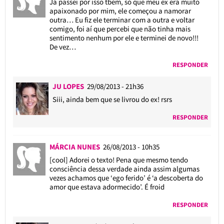
Já passei por isso tbém, só que meu ex era muito
apaixonado por mim, ele começou a namorar
outra… Eu fiz ele terminar com a outra e voltar
comigo, foi aí que percebi que não tinha mais
sentimento nenhum por ele e terminei de novo!!!
De vez…
RESPONDER
JU LOPES
29/08/2013 - 21h36
Siii, ainda bem que se livrou do ex! rsrs
RESPONDER
MÁRCIA NUNES
26/08/2013 - 10h35
[cool] Adorei o texto! Pena que mesmo tendo
consciência dessa verdade ainda assim algumas
vezes achamos que ‘ego ferido’ é ‘a descoberta do
amor que estava adormecido’. É froid
RESPONDER