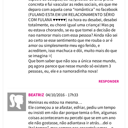
concreta e fui vascular as redes sociais, eis que me
deparo com aquela cena “romântica” no facebook
(FULANO ESTA EM UM RELACIONAMENTO SÉRIO
COM FULANA ♥♥♥♥♥) na hora eu desabei, desabei
totalmente, eu chorei igual uma criança! Mas pq
eu estava chorando, se eu que tomei a decisão de
nao namorar mais com essa pessoa? Ainda não sei
ao certo se esse sentimento que me rouba o ar é
amor ou simplesmente meu ego ferido, e
acreditem, isso machuca e dói, muito mais do que
se imagina =(
Que bom saber que não sou a única nesse mundo,
pq agora parece que nesse mundo só existem 3
pessoas, eu, ele e a namoradinha nova!
RESPONDER
BEATRIZ
04/10/2016 - 17h33
Meninas eu estou na mesma…
Ele começou a se afastar, esfriar, pediu um tempo
eu insisti em não dar porque temia o fim, algumas
coisas aconteceram eu percebi que se em um ano
ele não gostasse, não adiantava ir atrás…dei o
“tal tempo”, mas sempre nos encontrávamos…o