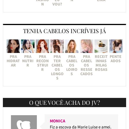
N
VOU?
TENHA CABELOS INCRÍVEIS JÁ
PRA
PRA
PRA
PRA
PRA
PRA
RECEIT
PENTE
HIDRAT
NUTRI
RECON
TER
CABEL
CABEL
INHAS
ADOS
AR
R
STRUI
CABEL
OS
OS
MILAG
R
OS
LOIRO
RESSE
ROSAS
LONGO
S
CADOS
S
O QUE VOCÊ ACHA DO JV?
MONICA
Fiz a escova da Marie Luise e amei.