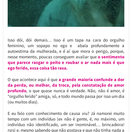
Isso dói, dói demais… Isso é um tapa na cara do orgulho
feminino, um sopapo no ego e abala profundamente a
autoestima da mulherada, e é aí que mora o perigo, porque,
nesse momento, poucas conseguem avaliar que
o sentimento
que parece rasgar o peito e roubar o ar nada mais é que
ego ferido, essa coisa tão rasa.
O que acontece aqui é que
a grande maioria confunde a dor
da perda, ou melhor, da troca, pela constatação de amor
profundo
, o que quase nunca é verdade. Não, não é amor, é
“orgulho ferido” amiga, só, e todo mundo passa por isso um dia
(ou muitos dias).
E eu falo com conhecimento de causa viu? Já namorei muito
tempo com um indivíduo (ex não é gente, é, no máximo, um
indivíduo não identificado, um ser inominável… brincadeira!
rsrs) e, mesmo sabendo que não gostava e que não tinha nada a