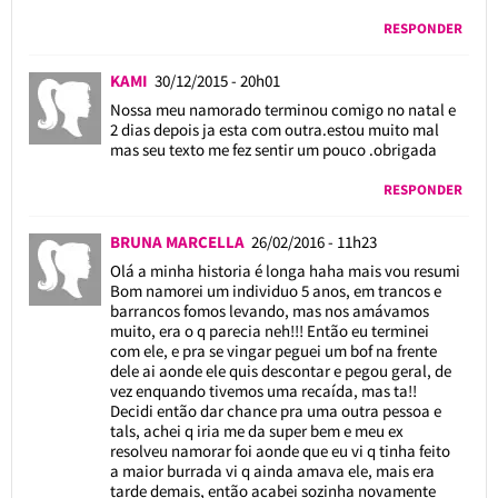
RESPONDER
KAMI
30/12/2015 - 20h01
Nossa meu namorado terminou comigo no natal e
2 dias depois ja esta com outra.estou muito mal
mas seu texto me fez sentir um pouco .obrigada
RESPONDER
BRUNA MARCELLA
26/02/2016 - 11h23
Olá a minha historia é longa haha mais vou resumi
Bom namorei um individuo 5 anos, em trancos e
barrancos fomos levando, mas nos amávamos
muito, era o q parecia neh!!! Então eu terminei
com ele, e pra se vingar peguei um bof na frente
dele ai aonde ele quis descontar e pegou geral, de
vez enquando tivemos uma recaída, mas ta!!
Decidi então dar chance pra uma outra pessoa e
tals, achei q iria me da super bem e meu ex
resolveu namorar foi aonde que eu vi q tinha feito
a maior burrada vi q ainda amava ele, mais era
tarde demais, então acabei sozinha novamente