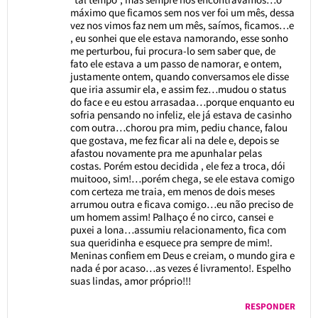
máximo que ficamos sem nos ver foi um mês, dessa
vez nos vimos faz nem um mês, saímos, ficamos…e
, eu sonhei que ele estava namorando, esse sonho
me perturbou, fui procura-lo sem saber que, de
fato ele estava a um passo de namorar, e ontem,
justamente ontem, quando conversamos ele disse
que iria assumir ela, e assim fez…mudou o status
do face e eu estou arrasadaa…porque enquanto eu
sofria pensando no infeliz, ele já estava de casinho
com outra…chorou pra mim, pediu chance, falou
que gostava, me fez ficar ali na dele e, depois se
afastou novamente pra me apunhalar pelas
costas. Porém estou decidida , ele fez a troca, dói
muitooo, sim!…porém chega, se ele estava comigo
com certeza me traia, em menos de dois meses
arrumou outra e ficava comigo…eu não preciso de
um homem assim! Palhaço é no circo, cansei e
puxei a lona…assumiu relacionamento, fica com
sua queridinha e esquece pra sempre de mim!.
Meninas confiem em Deus e creiam, o mundo gira e
nada é por acaso…as vezes é livramento!. Espelho
suas lindas, amor próprio!!!
RESPONDER