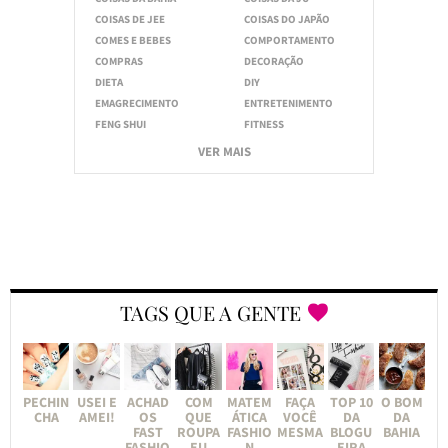
COISAS DE JEE
COISAS DO JAPÃO
COMES E BEBES
COMPORTAMENTO
COMPRAS
DECORAÇÃO
DIETA
DIY
EMAGRECIMENTO
ENTRETENIMENTO
FENG SHUI
FITNESS
VER MAIS
TAGS QUE A GENTE
PECHIN
USEI E
ACHAD
COM
MATEM
FAÇA
TOP 10
O BOM
CHA
AMEI!
OS
QUE
ÁTICA
VOCÊ
DA
DA
FAST
ROUPA
FASHIO
MESMA
BLOGU
BAHIA
FASHIO
EU
N
EIRA