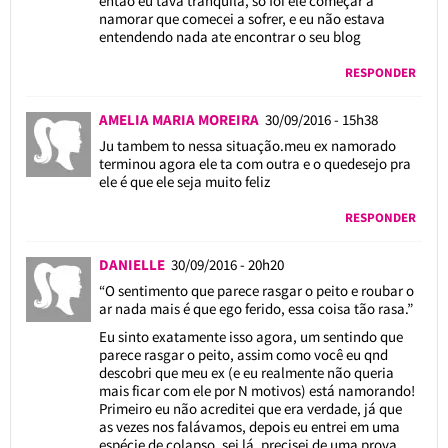
entao eu tava tranquila, só foi ele começar a
namorar que comecei a sofrer, e eu não estava
entendendo nada ate encontrar o seu blog
RESPONDER
AMELIA MARIA MOREIRA
30/09/2016 - 15h38
Ju tambem to nessa situação.meu ex namorado
terminou agora ele ta com outra e o quedesejo pra
ele é que ele seja muito feliz
RESPONDER
DANIELLE
30/09/2016 - 20h20
“O sentimento que parece rasgar o peito e roubar o
ar nada mais é que ego ferido, essa coisa tão rasa.”
Eu sinto exatamente isso agora, um sentindo que
parece rasgar o peito, assim como você eu qnd
descobri que meu ex (e eu realmente não queria
mais ficar com ele por N motivos) está namorando!
Primeiro eu não acreditei que era verdade, já que
as vezes nos falávamos, depois eu entrei em uma
espécie de colapso, sei lá, precisei de uma prova