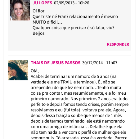
JU LOPES
02/09/2013 - 10h26
Oi flor!
Que triste né Fran? relacionamento é mesmo
MUITO difícil…
Qualquer coisa que precisar é só falar, viu?
Beijos
RESPONDER
THAIS DE JESUS PASSOS
30/12/2014 - 11h07
Olá,
Acabei de terminar um namoro de 5 anos (na
verdade ele me TRAIU e terminou). É, não se
arrependeu do que fez nem nada…Tenho muita
coisa pra contar, mas resumidamente, ele foi meu
primeiro namorado. Nos primeiros 2 anos era tudo
perfeito e depois fomos tendo crises, porém sempre
resolviamos e eu (fui tola), voltava pra ele. Agora,
depois dessa traição soube que menos de 1 mês
depois de termos terminado, ele está namorando
com uma amiga de infância… Detalhe é que ela
não tem nada a ver com o perfil de mulher que ele
sempre quis. Tô arrasada, essa é a verdade. Parece