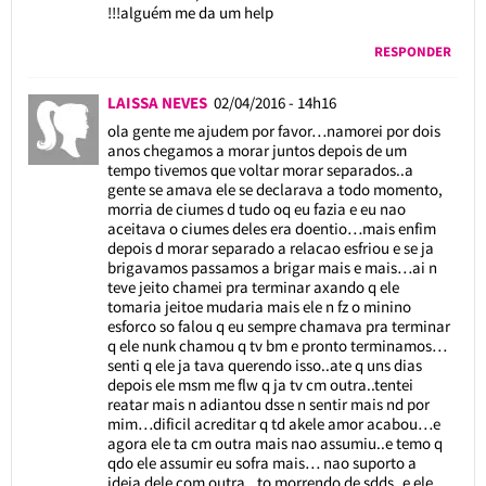
!!!alguém me da um help
RESPONDER
LAISSA NEVES
02/04/2016 - 14h16
ola gente me ajudem por favor…namorei por dois
anos chegamos a morar juntos depois de um
tempo tivemos que voltar morar separados..a
gente se amava ele se declarava a todo momento,
morria de ciumes d tudo oq eu fazia e eu nao
aceitava o ciumes deles era doentio…mais enfim
depois d morar separado a relacao esfriou e se ja
brigavamos passamos a brigar mais e mais…ai n
teve jeito chamei pra terminar axando q ele
tomaria jeitoe mudaria mais ele n fz o minino
esforco so falou q eu sempre chamava pra terminar
q ele nunk chamou q tv bm e pronto terminamos…
senti q ele ja tava querendo isso..ate q uns dias
depois ele msm me flw q ja tv cm outra..tentei
reatar mais n adiantou dsse n sentir mais nd por
mim…dificil acreditar q td akele amor acabou…e
agora ele ta cm outra mais nao assumiu..e temo q
qdo ele assumir eu sofra mais… nao suporto a
ideia dele com outra.. to morrendo de sdds..e ele