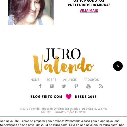
OS 10 PRODUTOS
PREFERIDOS DA MIRNA!
VEJA MAIS
HOME
SOBRE
ANUNCIE
ARQUIVOS
BLOG FEITO COM
DESDE 2013
© Juro Valendo - Todos os Direitos Reservados | DESIGN:
My Wishes
Gallery
| PROGRAMAÇÃO:
PlicPlac
Ano novo 2023: como se preparar para a virada!
Preparando a casa para o ano novo 2023
Superstições de ano novo: um 2023 de muita sorte!
Ceia de ano novo pra ter muita sorte!
Não