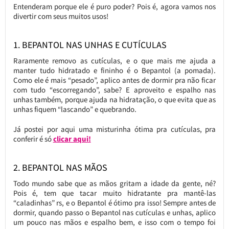
Entenderam porque ele é puro poder? Pois é, agora vamos nos
divertir com seus muitos usos!
1. BEPANTOL NAS UNHAS E CUTÍCULAS
Raramente removo as cutículas, e o que mais me ajuda a
manter tudo hidratado e fininho é o Bepantol (a pomada).
Como ele é mais “pesado”, aplico antes de dormir pra não ficar
com tudo “escorregando”, sabe? E aproveito e espalho nas
unhas também, porque ajuda na hidratação, o que evita que as
unhas fiquem “lascando” e quebrando.
Já postei por aqui uma misturinha ótima pra cutículas, pra
conferir é só
clicar aqui!
2. BEPANTOL NAS MÃOS
Todo mundo sabe que as mãos gritam a idade da gente, né?
Pois é, tem que tacar muito hidratante pra mantê-las
“caladinhas” rs, e o Bepantol é ótimo pra isso! Sempre antes de
dormir, quando passo o Bepantol nas cutículas e unhas, aplico
um pouco nas mãos e espalho bem, e isso com o tempo foi