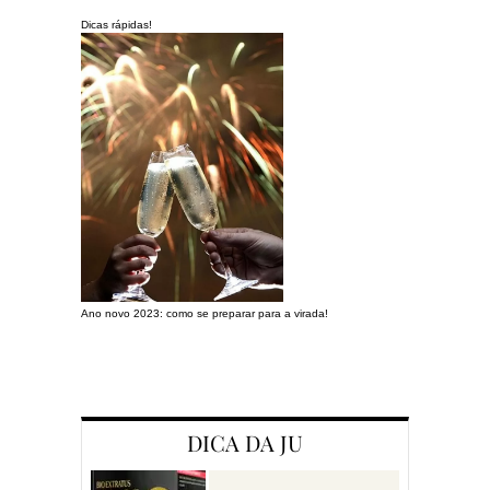
Dicas rápidas!
Ano novo 2023: como se preparar para a virada!
Preparando a c
DICA DA JU