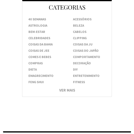
CATEGORIAS
40 SEMANAS
ACESSÓRIOS
ASTROLOGIA
BELEZA
BEM-ESTAR
CABELOS
CELEBRIDADES
CLIPPING
COISAS DA BAHIA
COISAS DA JU
COISAS DE JEE
COISAS DO JAPÃO
COMES E BEBES
COMPORTAMENTO
COMPRAS
DECORAÇÃO
DIETA
DIY
EMAGRECIMENTO
ENTRETENIMENTO
FENG SHUI
FITNESS
VER MAIS