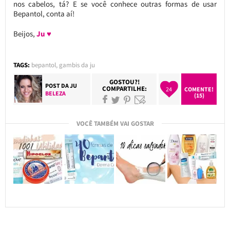
nos cabelos, tá? E se você conhece outras formas de usar
Bepantol, conta aí!
Beijos,
Ju ♥
TAGS:
bepantol
,
gambis da ju
GOSTOU?!
POST DA
JU
COMPARTILHE:
24
COMENTE!
BELEZA
(15)
VOCÊ TAMBÉM VAI GOSTAR