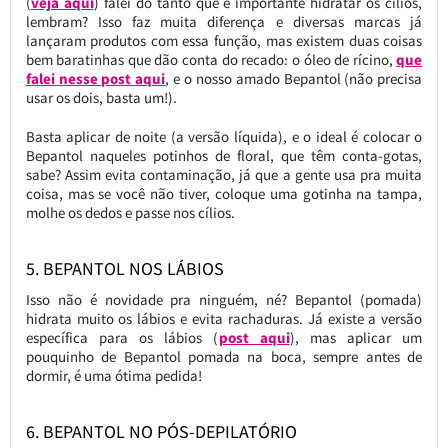
(
veja aqui
) falei do tanto que é importante hidratar os cílios,
lembram? Isso faz muita diferença e diversas marcas já
lançaram produtos com essa função, mas existem duas coisas
bem baratinhas que dão conta do recado: o óleo de rícino,
que
falei nesse post aqui
, e o nosso amado Bepantol (não precisa
usar os dois, basta um!).
Basta aplicar de noite (a versão líquida), e o ideal é colocar o
Bepantol naqueles potinhos de floral, que têm conta-gotas,
sabe? Assim evita contaminação, já que a gente usa pra muita
coisa, mas se você não tiver, coloque uma gotinha na tampa,
molhe os dedos e passe nos cílios.
5. BEPANTOL NOS LÁBIOS
Isso não é novidade pra ninguém, né? Bepantol (pomada)
hidrata muito os lábios e evita rachaduras. Já existe a versão
específica para os lábios (
post aqui
), mas aplicar um
pouquinho de Bepantol pomada na boca, sempre antes de
dormir, é uma ótima pedida!
6. BEPANTOL NO PÓS-DEPILATÓRIO