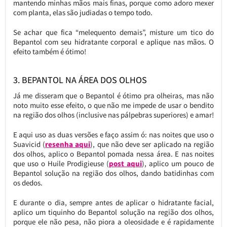
mantendo minhas mãos mais finas, porque como adoro mexer
com planta, elas são judiadas o tempo todo.
Se achar que fica “melequento demais”, misture um tico do
Bepantol com seu hidratante corporal e aplique nas mãos. O
efeito também é ótimo!
3. BEPANTOL NA ÁREA DOS OLHOS
Já me disseram que o Bepantol é ótimo pra olheiras, mas não
noto muito esse efeito, o que não me impede de usar o bendito
na região dos olhos (inclusive nas pálpebras superiores) e amar!
E aqui uso as duas versões e faço assim ó: nas noites que uso o
Suavicid (
resenha aqui
), que não deve ser aplicado na região
dos olhos, aplico o Bepantol pomada nessa área. E nas noites
que uso o Huile Prodigieuse (
post aqui
), aplico um pouco de
Bepantol solução na região dos olhos, dando batidinhas com
os dedos.
E durante o dia, sempre antes de aplicar o hidratante facial,
aplico um tiquinho do Bepantol solução na região dos olhos,
porque ele não pesa, não piora a oleosidade e é rapidamente