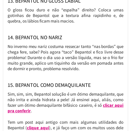
13. BEPANTOL NO GLOSS LABIAL
O gloss ficou duro e não “espalha” direito? Coloca umas
gotinhas de Bepantol que a textura afina rapidinho e, de
quebra, os lábios ficam mais macios.
14. BEPANTOL NO NARIZ
No inverno meu nariz costuma ressecar tanto “nas bordas” que
chega fere, sabe? Pois agora “taco” Bepantol e fico livre desse
problema! Durante o dia uso a versão líquida, mas se o frio for
muito grande, aplico um tiquinho da versão em pomada antes
de dormir e pronto, problema resolvido.
15. BEPANTOL COMO DEMAQUILANTE
Sim, sim, sim, Bepantol solução é um ótimo demaquilante, que
não irrita e ainda hidrata a pele! Já ensinei aqui, aliás, como
fazer um ótimo demaquilante bifásico caseiro, é só
clicar aqui
pra conferir
.
Tem um post aqui antigo com mais algumas utilidades do
Bepantol (
clique aqui
), e já faço um com os muitos usos dele