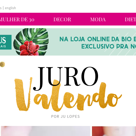
s
english
MULHER DE 30
DECOR
MODA
DIE