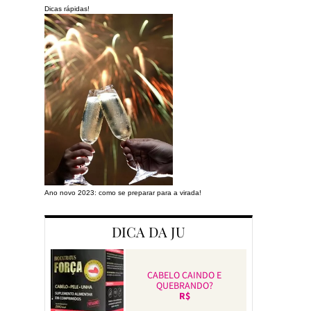
Dicas rápidas!
Ano novo 2023: como se preparar para a virada!
Preparando a cas
DICA DA JU
CABELO CAINDO E
QUEBRANDO?
R$