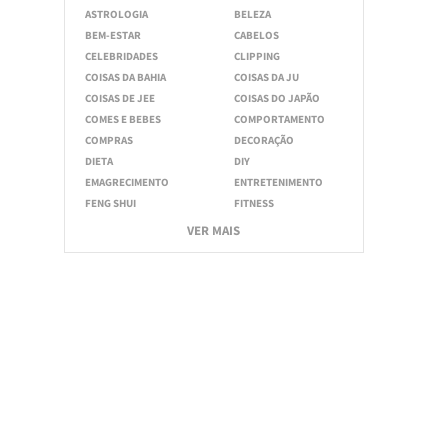
ASTROLOGIA
BELEZA
BEM-ESTAR
CABELOS
CELEBRIDADES
CLIPPING
COISAS DA BAHIA
COISAS DA JU
COISAS DE JEE
COISAS DO JAPÃO
COMES E BEBES
COMPORTAMENTO
COMPRAS
DECORAÇÃO
DIETA
DIY
EMAGRECIMENTO
ENTRETENIMENTO
FENG SHUI
FITNESS
VER MAIS