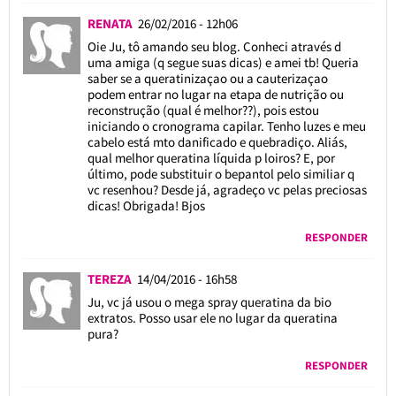
RENATA
26/02/2016 - 12h06
Oie Ju, tô amando seu blog. Conheci através d
uma amiga (q segue suas dicas) e amei tb! Queria
saber se a queratinizaçao ou a cauterizaçao
podem entrar no lugar na etapa de nutrição ou
reconstrução (qual é melhor??), pois estou
iniciando o cronograma capilar. Tenho luzes e meu
cabelo está mto danificado e quebradiço. Aliás,
qual melhor queratina líquida p loiros? E, por
último, pode substituir o bepantol pelo similiar q
vc resenhou? Desde já, agradeço vc pelas preciosas
dicas! Obrigada! Bjos
RESPONDER
TEREZA
14/04/2016 - 16h58
Ju, vc já usou o mega spray queratina da bio
extratos. Posso usar ele no lugar da queratina
pura?
RESPONDER