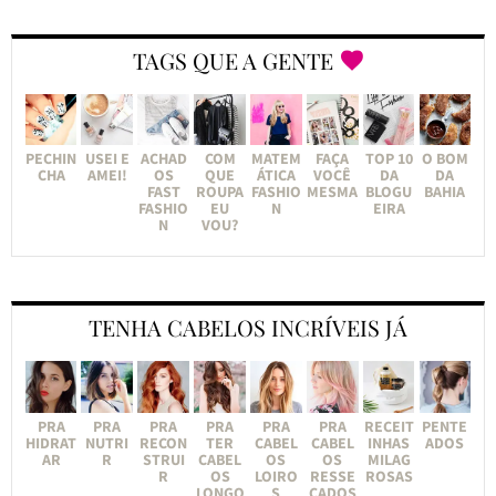
TAGS QUE A GENTE
PECHIN
USEI E
ACHAD
COM
MATEM
FAÇA
TOP 10
O BOM
CHA
AMEI!
OS
QUE
ÁTICA
VOCÊ
DA
DA
FAST
ROUPA
FASHIO
MESMA
BLOGU
BAHIA
FASHIO
EU
N
EIRA
N
VOU?
TENHA CABELOS INCRÍVEIS JÁ
PRA
PRA
PRA
PRA
PRA
PRA
RECEIT
PENTE
HIDRAT
NUTRI
RECON
TER
CABEL
CABEL
INHAS
ADOS
AR
R
STRUI
CABEL
OS
OS
MILAG
R
OS
LOIRO
RESSE
ROSAS
LONGO
S
CADOS