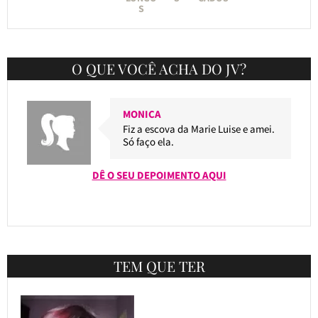
S
O QUE VOCÊ ACHA DO JV?
MONICA
Fiz a escova da Marie Luise e amei.
Só faço ela.
DÊ O SEU DEPOIMENTO AQUI
TEM QUE TER