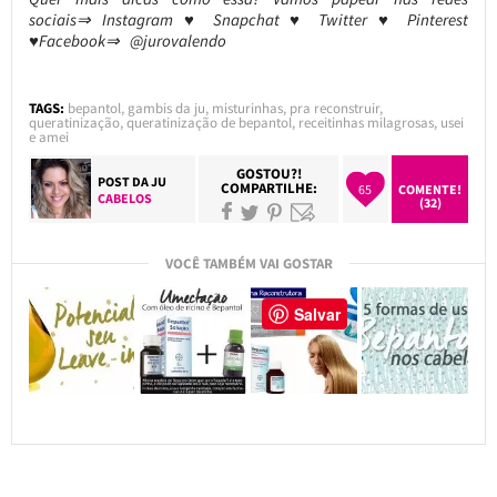
sociais⇒ Instagram ♥ Snapchat ♥ Twitter ♥ Pinterest
♥Facebook⇒ @jurovalendo
TAGS:
bepantol
,
gambis da ju
,
misturinhas
,
pra reconstruir
,
queratinização
,
queratinização de bepantol
,
receitinhas milagrosas
,
usei
e amei
GOSTOU?!
POST DA
JU
COMPARTILHE:
65
COMENTE!
CABELOS
(32)
VOCÊ TAMBÉM VAI GOSTAR
Salvar