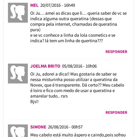
MEL
20/07/2016 - 16h49
Oi Ju… amei as dicas que li… queria saber de vc se
indica alguma outra queratina (dessas que
compra pela internet, chamadas de queratina
pura)
e se vc conhece a linha da lola cosmetics e se
indica? lá tem um linha de quertina???
RESPONDER
JOELMA BRITO
05/08/2016 - 10h06
Oi Ju, adorei a dica!! Mas gostaria de saber se
nessa misturinha posso utilizar a queratina da
Novex, que é transparente. Dá certo?? Meu cabelo
é loiro e fico com medo de usar a queratina e
amarelar tudo.. rsrs
Bjs!!
RESPONDER
SIMONE
26/08/2016 - 00h57
Meu cabelo está muito áspero e caindo,pois sofreu