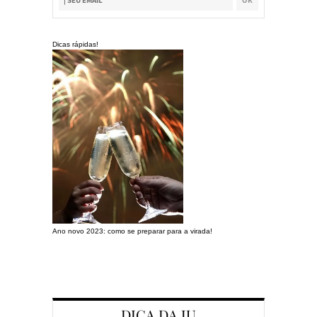
Dicas rápidas!
Ano novo 2023: como se preparar para a virada!
Preparando a c
DICA DA JU