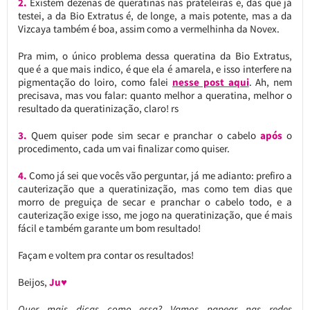
2.
Existem dezenas de queratinas nas prateleiras e, das que já
testei, a da Bio Extratus é, de longe, a mais potente, mas a da
Vizcaya também é boa, assim como a vermelhinha da Novex.
Pra mim, o único problema dessa queratina da Bio Extratus,
que é a que mais indico, é que ela é amarela, e isso interfere na
pigmentação do loiro, como falei
nesse post aqui
. Ah, nem
precisava, mas vou falar: quanto melhor a queratina, melhor o
resultado da queratinização, claro! rs
3.
Quem quiser pode sim secar e pranchar o cabelo
após
o
procedimento, cada um vai finalizar como quiser.
4.
Como já sei que vocês vão perguntar, já me adianto: prefiro a
cauterização que a queratinização, mas como tem dias que
morro de preguiça de secar e pranchar o cabelo todo, e a
cauterização exige isso, me jogo na queratinização, que é mais
fácil e também garante um bom resultado!
Façam e voltem pra contar os resultados!
Beijos,
Ju♥
Quer mais dicas como essa? Vamos papear nas redes