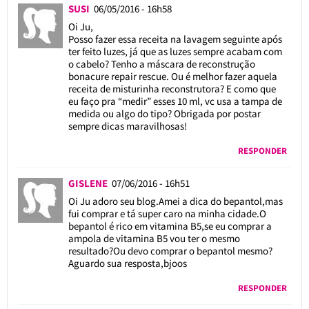
SUSI
06/05/2016 - 16h58
Oi Ju,
Posso fazer essa receita na lavagem seguinte após
ter feito luzes, já que as luzes sempre acabam com
o cabelo? Tenho a máscara de reconstrução
bonacure repair rescue. Ou é melhor fazer aquela
receita de misturinha reconstrutora? E como que
eu faço pra “medir” esses 10 ml, vc usa a tampa de
medida ou algo do tipo? Obrigada por postar
sempre dicas maravilhosas!
RESPONDER
GISLENE
07/06/2016 - 16h51
Oi Ju adoro seu blog.Amei a dica do bepantol,mas
fui comprar e tá super caro na minha cidade.O
bepantol é rico em vitamina B5,se eu comprar a
ampola de vitamina B5 vou ter o mesmo
resultado?Ou devo comprar o bepantol mesmo?
Aguardo sua resposta,bjoos
RESPONDER