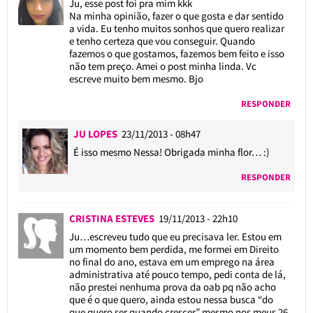
Ju, esse post foi pra mim kkk
Na minha opinião, fazer o que gosta e dar sentido
a vida. Eu tenho muitos sonhos que quero realizar
e tenho certeza que vou conseguir. Quando
fazemos o que gostamos, fazemos bem feito e isso
não tem preço. Amei o post minha linda. Vc
escreve muito bem mesmo. Bjo
RESPONDER
JU LOPES
23/11/2013 - 08h47
É isso mesmo Nessa! Obrigada minha flor… :)
RESPONDER
CRISTINA ESTEVES
19/11/2013 - 22h10
Ju…escreveu tudo que eu precisava ler. Estou em
um momento bem perdida, me formei em Direito
no final do ano, estava em um emprego na área
administrativa até pouco tempo, pedi conta de lá,
não prestei nenhuma prova da oab pq não acho
que é o que quero, ainda estou nessa busca “do
que quero ser quando crescer” mesmo nos meus 26