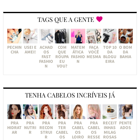
TAGS QUE A GENTE
PECHIN
USEI E
ACHAD
COM
MATEM
FAÇA
TOP 10
O BOM
CHA
AMEI!
OS
QUE
ÁTICA
VOCÊ
DA
DA
FAST
ROUPA
FASHIO
MESMA
BLOGU
BAHIA
FASHIO
EU
N
EIRA
N
VOU?
TENHA CABELOS INCRÍVEIS JÁ
PRA
PRA
PRA
PRA
PRA
PRA
RECEIT
PENTE
HIDRAT
NUTRI
RECON
TER
CABEL
CABEL
INHAS
ADOS
AR
R
STRUI
CABEL
OS
OS
MILAG
R
OS
LOIRO
RESSE
ROSAS