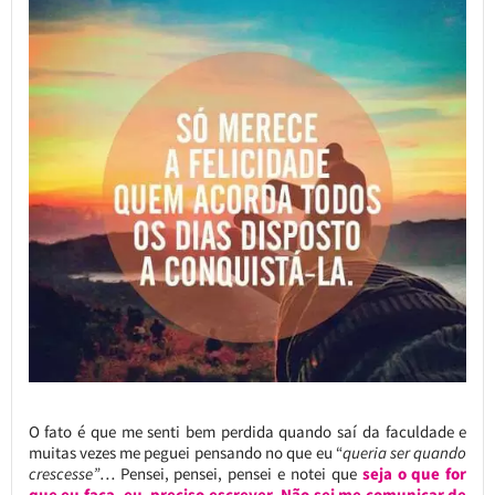
O fato é que me senti bem perdida quando saí da faculdade e
muitas vezes me peguei pensando no que eu “
queria ser quando
crescesse”
… Pensei, pensei, pensei e notei que
seja o que for
que eu faça, eu preciso escrever
.
Não sei me comunicar de