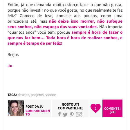
Então, já que demanda muito esforço fazer o que não gosta,
porque não investir no que você gosta, no que realmente te faz
feliz? Comece de leve, comece aos poucos, como uma
brincadeira até, mas
não deixe isso morrer, não sufoque
seus sonhos, não esqueça das suas vontades.
Não importa
“quantos anos” você tem, porque
sempre é hora de fazer o
que nos faz bem… Toda hora é hora de realizar sonhos, e
sempre é tempo de ser feliz!
Beijos
Ju
TAGS:
desejos
,
projetos
,
sonhos
GOSTOU?!
POST DA
JU
COMPARTILHE:
2
COMENTE!
COMPORTAMEN
(24)
TO