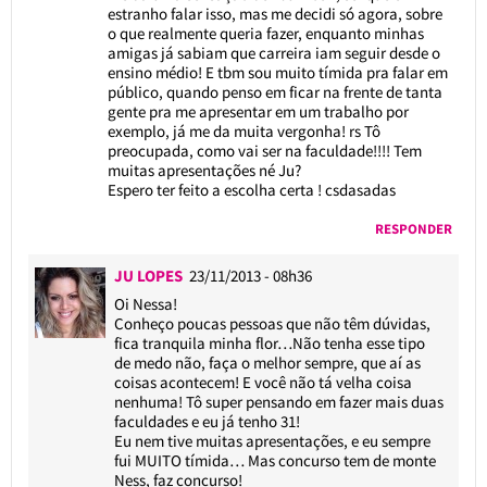
estranho falar isso, mas me decidi só agora, sobre
o que realmente queria fazer, enquanto minhas
amigas já sabiam que carreira iam seguir desde o
ensino médio! E tbm sou muito tímida pra falar em
público, quando penso em ficar na frente de tanta
gente pra me apresentar em um trabalho por
exemplo, já me da muita vergonha! rs Tô
preocupada, como vai ser na faculdade!!!! Tem
muitas apresentações né Ju?
Espero ter feito a escolha certa ! csdasadas
RESPONDER
JU LOPES
23/11/2013 - 08h36
Oi Nessa!
Conheço poucas pessoas que não têm dúvidas,
fica tranquila minha flor…Não tenha esse tipo
de medo não, faça o melhor sempre, que aí as
coisas acontecem! E você não tá velha coisa
nenhuma! Tô super pensando em fazer mais duas
faculdades e eu já tenho 31!
Eu nem tive muitas apresentações, e eu sempre
fui MUITO tímida… Mas concurso tem de monte
Ness, faz concurso!