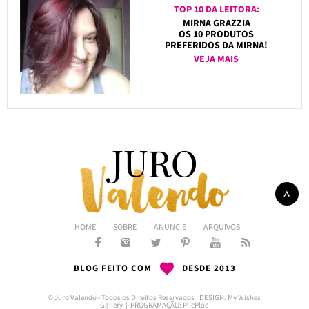
TOP 10 DA LEITORA:
MIRNA GRAZZIA
OS 10 PRODUTOS
PREFERIDOS DA MIRNA!
VEJA MAIS
HOME
SOBRE
ANUNCIE
ARQUIVOS
BLOG FEITO COM
DESDE 2013
© Juro Valendo - Todos os Direitos Reservados | DESIGN:
My Wishes
Gallery
| PROGRAMAÇÃO:
PlicPlac