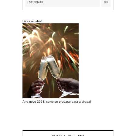
Dicas rápidas!
Ano novo 2023: como se preparar para a virada!
Preparando a c