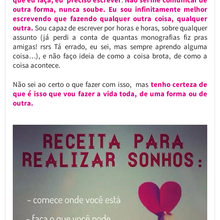
outra forma, nunca soube. Eu sou infinitamente melhor
escrevendo que fazendo qualquer outra coisa, qualquer
outra.
Sou capaz de escrever por horas e horas, sobre qualquer
assunto (já perdi a conta de quantas monografias fiz pras
amigas! rsrs Tá errado, eu sei, mas sempre aprendo alguma
coisa…), e não faço ideia de como a coisa brota, de como a
coisa acontece.
Não sei ao certo o que fazer com isso, mas
tenho certeza de
que é isso que vou fazer a vida toda, de uma forma ou de
outra.