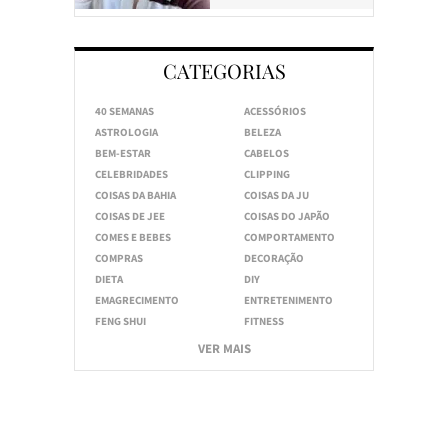
CATEGORIAS
40 SEMANAS
ACESSÓRIOS
ASTROLOGIA
BELEZA
BEM-ESTAR
CABELOS
CELEBRIDADES
CLIPPING
COISAS DA BAHIA
COISAS DA JU
COISAS DE JEE
COISAS DO JAPÃO
COMES E BEBES
COMPORTAMENTO
COMPRAS
DECORAÇÃO
DIETA
DIY
EMAGRECIMENTO
ENTRETENIMENTO
FENG SHUI
FITNESS
VER MAIS