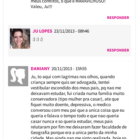
meus conflitos, o que é MARAVILHOSO!
Valeu, Ju!!!
RESPONDER
JU LOPES
23/11/2013 - 08h46
:) :) :)
RESPONDER
DANIANY
20/11/2013 - 15h55
Ju, to aqui com lagrimas nos olhos, quando
criança sempre quis ser advogada, tentei
vestibular escondido dos meus pais, pq nao me
deixavam estudar, fui criada numa familia muito
conservadora (tipo mulher pra casar), ate que
fiquei muito doente, depressiva, o medico
conversou com meu pai que a unica coisa que eu
queria e falava o tempo todo e que nao queria
casar nunca e so queria estudar, meus pais
relutaram por fim me deixaram fazer faculdade de
Geografia porque era a unica perto da minha
cidade. Mas ainda nao me sinto realizada, hoje so