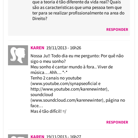
que a teoria é tão diferente da vida real? Quais
são as caracteristicas que uma pessoa tem que
ter para se realizar profissionalmente na area do
Direito?
RESPONDER
KAREN
19/11/2013 - 16h26
Nossa Ju!! Todo dia eu me pergunto: Por quê não
sigo o meu sonho?
Meu sonho é cantar mundo à fora.. Viver de
música… Ahh… *-*
Tenho 2 canais no youtube
(www.youtube.com/synapseoficial e
http://www.youtube.com/karenewinter
),
soundcloud
(www.soundcloud.com/karenewinter), página no
face…
Mas é tão difícil! =/
RESPONDER
KAREN
19/11/2013 - 16h27