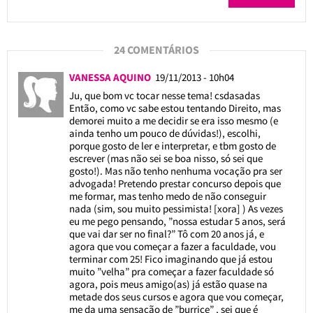
24 COMENTÁRIOS
VANESSA AQUINO
19/11/2013 - 10h04
Ju, que bom vc tocar nesse tema! csdasadas
Então, como vc sabe estou tentando Direito, mas
demorei muito a me decidir se era isso mesmo (e
ainda tenho um pouco de dúvidas!), escolhi,
porque gosto de ler e interpretar, e tbm gosto de
escrever (mas não sei se boa nisso, só sei que
gosto!). Mas não tenho nenhuma vocação pra ser
advogada! Pretendo prestar concurso depois que
me formar, mas tenho medo de não conseguir
nada (sim, sou muito pessimista! [xora] ) As vezes
eu me pego pensando, ”nossa estudar 5 anos, será
que vai dar ser no final?” Tô com 20 anos já, e
agora que vou começar a fazer a faculdade, vou
terminar com 25! Fico imaginando que já estou
muito ”velha” pra começar a fazer faculdade só
agora, pois meus amigo(as) já estão quase na
metade dos seus cursos e agora que vou começar,
me da uma sensação de ”burrice” , sei que é