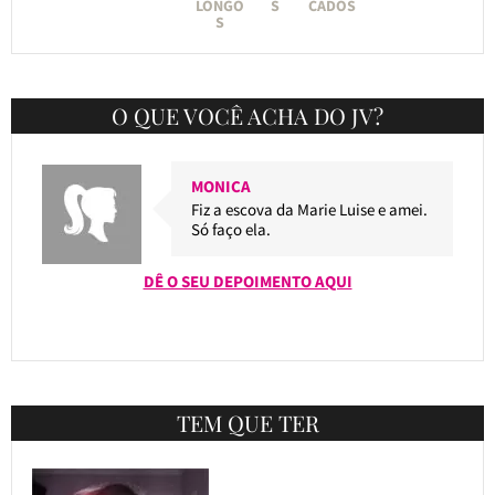
LONGO
S
CADOS
S
O QUE VOCÊ ACHA DO JV?
MONICA
Fiz a escova da Marie Luise e amei.
Só faço ela.
DÊ O SEU DEPOIMENTO AQUI
TEM QUE TER