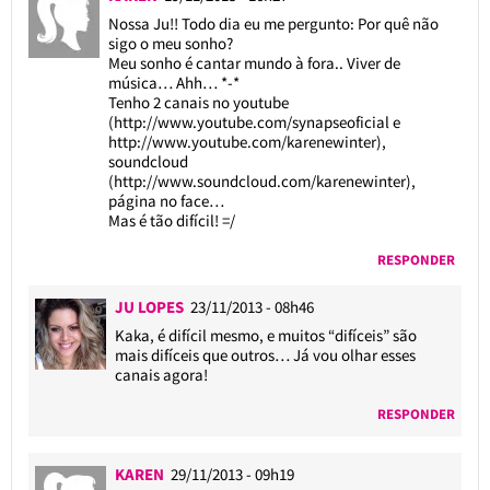
Nossa Ju!! Todo dia eu me pergunto: Por quê não
sigo o meu sonho?
Meu sonho é cantar mundo à fora.. Viver de
música… Ahh… *-*
Tenho 2 canais no youtube
(
http://www.youtube.com/synapseoficial
e
http://www.youtube.com/karenewinter
),
soundcloud
(
http://www.soundcloud.com/karenewinter
),
página no face…
Mas é tão difícil! =/
RESPONDER
JU LOPES
23/11/2013 - 08h46
Kaka, é difícil mesmo, e muitos “difíceis” são
mais difíceis que outros… Já vou olhar esses
canais agora!
RESPONDER
KAREN
29/11/2013 - 09h19