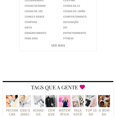
CELEBRIDADES
CLIPPING
COISAS DA BAHIA
COISAS DA JU
COISAS DE JEE
COISAS DO JAPÃO
COMES E BEBES
COMPORTAMENTO
COMPRAS
DECORAÇÃO
DIETA
DIY
EMAGRECIMENTO
ENTRETENIMENTO
FENG SHUI
FITNESS
VER MAIS
TAGS QUE A GENTE
PECHIN
USEI E
ACHAD
COM
MATEM
FAÇA
TOP 10
O BOM
CHA
AMEI!
OS
QUE
ÁTICA
VOCÊ
DA
DA