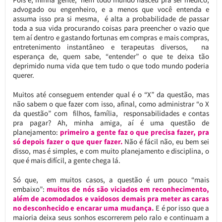
advogado ou engenheiro, e a menos que você entenda e
assuma isso pra si mesma, é alta a probabilidade de passar
toda a sua vida procurando coisas para preencher o vazio que
tem aí dentro e gastando fortunas em compras e mais compras,
entretenimento instantâneo e terapeutas diversos, na
esperança de, quem sabe, “entender” o que te deixa tão
deprimido numa vida que tem tudo o que todo mundo poderia
querer.
Muitos até conseguem entender qual é o “X” da questão, mas
não sabem o que fazer com isso, afinal, como administrar “o X
da questão” com filhos, família, responsabilidades e contas
pra pagar? Ah, minha amiga, aí é uma questão de
planejamento:
primeiro a gente faz o que precisa fazer, pra
só depois fazer o que quer fazer.
Não é fácil não, eu bem sei
disso, mas é simples, e com muito planejamento e disciplina, o
que é mais difícil, a gente chega lá.
Só que, em muitos casos, a questão é um pouco “mais
embaixo”:
muitos de nós são viciados em reconhecimento,
além de acomodados e vaidosos demais pra meter as caras
no desconhecido e encarar uma mudança.
E é por isso que a
maioria deixa seus sonhos escorrerem pelo ralo e continuam a