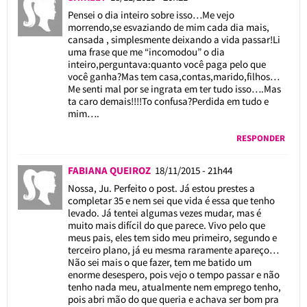
Pensei o dia inteiro sobre isso…Me vejo
morrendo,se esvaziando de mim cada dia mais,
cansada , simplesmente deixando a vida passar!Li
uma frase que me “incomodou” o dia
inteiro,perguntava:quanto você paga pelo que
você ganha?Mas tem casa,contas,marido,filhos…
Me senti mal por se ingrata em ter tudo isso….Mas
ta caro demais!!!!To confusa?Perdida em tudo e
mim….
RESPONDER
FABIANA QUEIROZ
18/11/2015 - 21h44
Nossa, Ju. Perfeito o post. Já estou prestes a
completar 35 e nem sei que vida é essa que tenho
levado. Já tentei algumas vezes mudar, mas é
muito mais difícil do que parece. Vivo pelo que
meus pais, eles tem sido meu primeiro, segundo e
terceiro plano, já eu mesma raramente apareço…
Não sei mais o que fazer, tem me batido um
enorme desespero, pois vejo o tempo passar e não
tenho nada meu, atualmente nem emprego tenho,
pois abri mão do que queria e achava ser bom pra