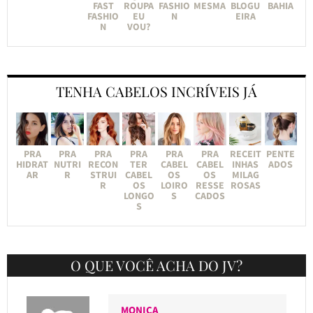
FAST
ROUPA
FASHIO
MESMA
BLOGU
BAHIA
FASHIO
EU
N
EIRA
N
VOU?
TENHA CABELOS INCRÍVEIS JÁ
PRA
PRA
PRA
PRA
PRA
PRA
RECEIT
PENTE
HIDRAT
NUTRI
RECON
TER
CABEL
CABEL
INHAS
ADOS
AR
R
STRUI
CABEL
OS
OS
MILAG
R
OS
LOIRO
RESSE
ROSAS
LONGO
S
CADOS
S
O QUE VOCÊ ACHA DO JV?
MONICA