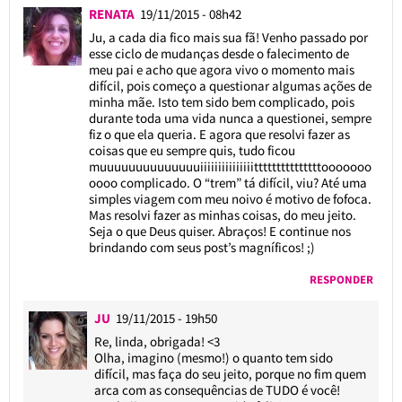
RENATA
19/11/2015 - 08h42
Ju, a cada dia fico mais sua fã! Venho passado por
esse ciclo de mudanças desde o falecimento de
meu pai e acho que agora vivo o momento mais
difícil, pois começo a questionar algumas ações de
minha mãe. Isto tem sido bem complicado, pois
durante toda uma vida nunca a questionei, sempre
fiz o que ela queria. E agora que resolvi fazer as
coisas que eu sempre quis, tudo ficou
muuuuuuuuuuuuuuiiiiiiiiiiiiiiitttttttttttttttooooooo
oooo complicado. O “trem” tá difícil, viu? Até uma
simples viagem com meu noivo é motivo de fofoca.
Mas resolvi fazer as minhas coisas, do meu jeito.
Seja o que Deus quiser. Abraços! E continue nos
brindando com seus post’s magníficos! ;)
RESPONDER
JU
19/11/2015 - 19h50
Re, linda, obrigada! <3
Olha, imagino (mesmo!) o quanto tem sido
difícil, mas faça do seu jeito, porque no fim quem
arca com as consequências de TUDO é você!