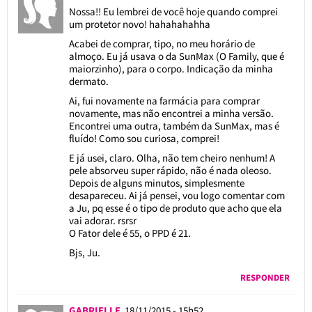
Nossa!! Eu lembrei de você hoje quando comprei
um protetor novo! hahahahahha
Acabei de comprar, tipo, no meu horário de
almoço. Eu já usava o da SunMax (O Family, que é
maiorzinho), para o corpo. Indicação da minha
dermato.
Ai, fui novamente na farmácia para comprar
novamente, mas não encontrei a minha versão.
Encontrei uma outra, também da SunMax, mas é
fluído! Como sou curiosa, comprei!
E já usei, claro. Olha, não tem cheiro nenhum! A
pele absorveu super rápido, não é nada oleoso.
Depois de alguns minutos, simplesmente
desapareceu. Ai já pensei, vou logo comentar com
a Ju, pq esse é o tipo de produto que acho que ela
vai adorar. rsrsr
O Fator dele é 55, o PPD é 21.
Bjs, Ju.
RESPONDER
GABRIELLE
18/11/2015 - 15h52