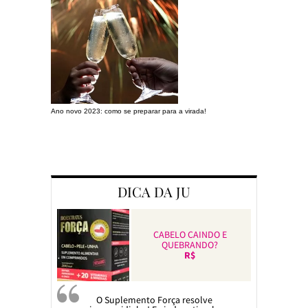
Ano novo 2023: como se preparar para a virada!
Preparando a c
DICA DA JU
CABELO CAINDO E
QUEBRANDO?
R$
O Suplemento Força resolve