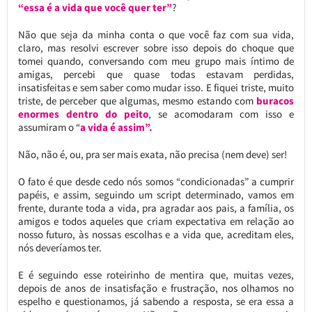
“essa é a vida que você quer ter”
?
Não que seja da minha conta o que você faz com sua vida,
claro, mas resolvi escrever sobre isso depois do choque que
tomei quando, conversando com meu grupo mais íntimo de
amigas, percebi que quase todas estavam perdidas,
insatisfeitas e sem saber como mudar isso. E fiquei triste, muito
triste, de perceber que algumas, mesmo estando com
buracos
enormes dentro do peito
, se acomodaram com isso e
assumiram o “
a vida é assim”.
Não, não é, ou, pra ser mais exata, não precisa (nem deve) ser!
O fato é que desde cedo nós somos “condicionadas” a cumprir
papéis, e assim, seguindo um script determinado, vamos em
frente, durante toda a vida, pra agradar aos pais, a família, os
amigos e todos aqueles que criam expectativa em relação ao
nosso futuro, às nossas escolhas e a vida que, acreditam eles,
nós deveríamos ter.
E é seguindo esse roteirinho de mentira que, muitas vezes,
depois de anos de insatisfação e frustração, nos olhamos no
espelho e questionamos, já sabendo a resposta, se era essa a