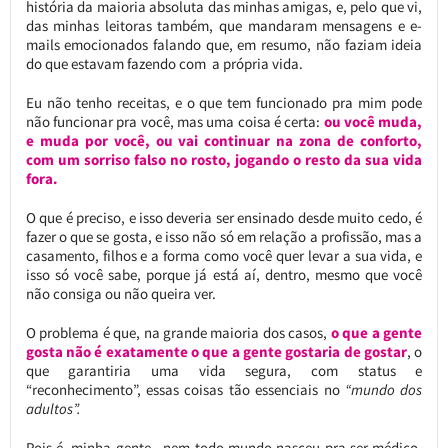
história da maioria absoluta das minhas amigas, e, pelo que vi,
das minhas leitoras também, que mandaram mensagens e e-
mails emocionados falando que, em resumo, não faziam ideia
do que estavam fazendo com a própria vida.
Eu não tenho receitas, e o que tem funcionado pra mim pode
não funcionar pra você, mas uma coisa é certa:
ou você muda,
e muda por você, ou vai continuar na zona de conforto,
com um sorriso falso no rosto, jogando o resto da sua vida
fora.
O que é preciso, e isso deveria ser ensinado desde muito cedo, é
fazer o que se gosta, e isso não só em relação a profissão, mas a
casamento, filhos e a forma como você quer levar a sua vida, e
isso só você sabe, porque já está aí, dentro, mesmo que você
não consiga ou não queira ver.
O problema é que, na grande maioria dos casos,
o que a gente
gosta não é exatamente o que a gente gostaria de gostar
, o
que garantiria uma vida segura, com status e
“reconhecimento”, essas coisas tão essenciais no
“mundo dos
adultos”.
Pois é, minha gente, nem todo mundo nasceu pra ser médico,