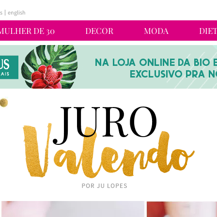
s
english
MULHER DE 30
DECOR
MODA
DIE