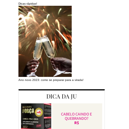
Dicas rápidas!
Ano novo 2023: como se preparar para a virada!
Preparando a cas
DICA DA JU
CABELO CAINDO E
QUEBRANDO?
R$