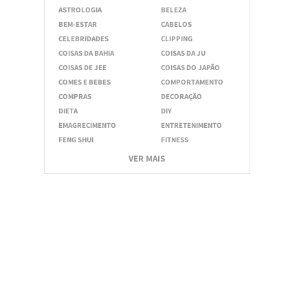
ASTROLOGIA
BELEZA
BEM-ESTAR
CABELOS
CELEBRIDADES
CLIPPING
COISAS DA BAHIA
COISAS DA JU
COISAS DE JEE
COISAS DO JAPÃO
COMES E BEBES
COMPORTAMENTO
COMPRAS
DECORAÇÃO
DIETA
DIY
EMAGRECIMENTO
ENTRETENIMENTO
FENG SHUI
FITNESS
VER MAIS