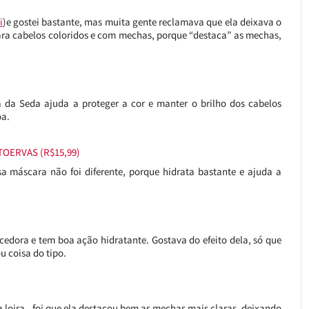
i
)e gostei bastante, mas muita gente reclamava que ela deixava o
ara cabelos coloridos e com mechas, porque “destaca” as mechas,
 da Seda ajuda a proteger a cor e manter o brilho dos cabelos
oa.
OERVAS (R$15,99)
 máscara não foi diferente, porque hidrata bastante e ajuda a
cedora e tem boa ação hidratante. Gostava do efeito dela, só que
u coisa do tipo.
 loira, foi que ela destacou bem as mechas mais claras, deixando