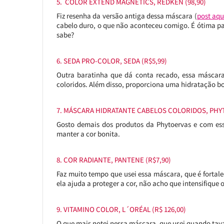
5. COLOR EXTEND MAGNETICS, REDKEN (98,90)
Fiz resenha da versão antiga dessa máscara (
post aqu
cabelo duro, o que não aconteceu comigo. É ótima p
sabe?
6. SEDA PRO-COLOR, SEDA (R$5,99)
Outra baratinha que dá conta recado, essa máscara
coloridos. Além disso, proporciona uma hidratação b
7. MÁSCARA HIDRATANTE CABELOS COLORIDOS, PHYT
Gosto demais dos produtos da Phytoervas e com essa
manter a cor bonita.
8. COR RADIANTE, PANTENE (R$7,90)
Faz muito tempo que usei essa máscara, que é fortale
ela ajuda a proteger a cor, não acho que intensifique o
9. VITAMINO COLOR, L´ORÉAL (R$ 126,00)
O que mais notei nessa máscara, que usei quando tava