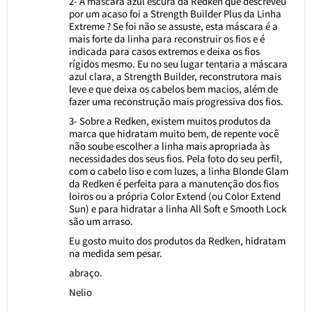
2- A máscara azul escura da Redken que descreveu
por um acaso foi a Strength Builder Plus da Linha
Extreme ? Se foi não se assuste, esta máscara é a
mais forte da linha para reconstruir os fios e é
indicada para casos extremos e deixa os fios
rígidos mesmo. Eu no seu lugar tentaria a máscara
azul clara, a Strength Builder, reconstrutora mais
leve e que deixa os cabelos bem macios, além de
fazer uma reconstrução mais progressiva dos fios.
3- Sobre a Redken, existem muitos produtos da
marca que hidratam muito bem, de repente você
não soube escolher a linha mais apropriada às
necessidades dos seus fios. Pela foto do seu perfil,
com o cabelo liso e com luzes, a linha Blonde Glam
da Redken é perfeita para a manutenção dos fios
loiros ou a própria Color Extend (ou Color Extend
Sun) e para hidratar a linha All Soft e Smooth Lock
são um arraso.
Eu gosto muito dos produtos da Redken, hidratam
na medida sem pesar.
abraço.
Nelio