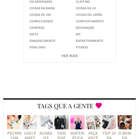
CELEBRIDADES
CLIPPING
COISAS DA BAHIA
COISAS DA JU
COISAS DE JEE
COISAS DO JAPÃO
COMES E BEBES
COMPORTAMENTO
COMPRAS
DECORAÇÃO
DIETA
DIY
EMAGRECIMENTO
ENTRETENIMENTO
FENG SHUI
FITNESS
VER MAIS
TAGS QUE A GENTE
PECHIN
USEI E
ACHAD
COM
MATEM
FAÇA
TOP 10
O BOM
CHA
AMEI!
OS
QUE
ÁTICA
VOCÊ
DA
DA