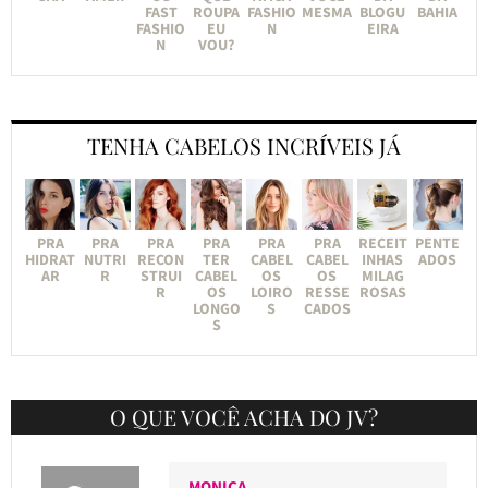
FAST
ROUPA
FASHIO
MESMA
BLOGU
BAHIA
FASHIO
EU
N
EIRA
N
VOU?
TENHA CABELOS INCRÍVEIS JÁ
PRA
PRA
PRA
PRA
PRA
PRA
RECEIT
PENTE
HIDRAT
NUTRI
RECON
TER
CABEL
CABEL
INHAS
ADOS
AR
R
STRUI
CABEL
OS
OS
MILAG
R
OS
LOIRO
RESSE
ROSAS
LONGO
S
CADOS
S
O QUE VOCÊ ACHA DO JV?
MONICA