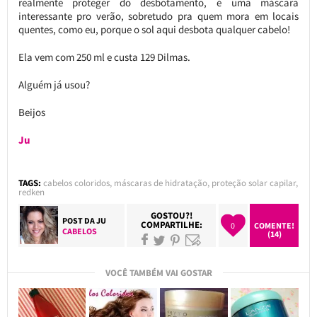
realmente proteger do desbotamento, é uma máscara
interessante pro verão, sobretudo pra quem mora em locais
quentes, como eu, porque o sol aqui desbota qualquer cabelo!
Ela vem com 250 ml e custa 129 Dilmas.
Alguém já usou?
Beijos
Ju
TAGS:
cabelos coloridos
,
máscaras de hidratação
,
proteção solar capilar
,
redken
GOSTOU?!
POST DA
JU
COMPARTILHE:
0
COMENTE!
CABELOS
(14)
VOCÊ TAMBÉM VAI GOSTAR