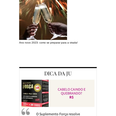
Ano novo 2023: como se preparar para a virada!
Preparando a c
DICA DA JU
CABELO CAINDO E
QUEBRANDO?
R$
O Suplemento Força resolve