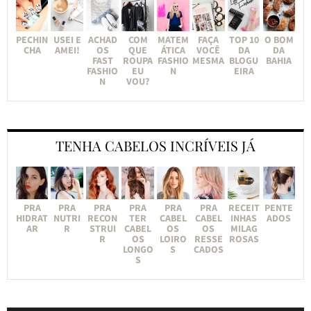
PECHIN
USEI E
ACHAD
COM
MATEM
FAÇA
TOP 10
O BOM
CHA
AMEI!
OS
QUE
ÁTICA
VOCÊ
DA
DA
FAST
ROUPA
FASHIO
MESMA
BLOGU
BAHIA
FASHIO
EU
N
EIRA
N
VOU?
TENHA CABELOS INCRÍVEIS JÁ
PRA
PRA
PRA
PRA
PRA
PRA
RECEIT
PENTE
HIDRAT
NUTRI
RECON
TER
CABEL
CABEL
INHAS
ADOS
AR
R
STRUI
CABEL
OS
OS
MILAG
R
OS
LOIRO
RESSE
ROSAS
LONGO
S
CADOS
S