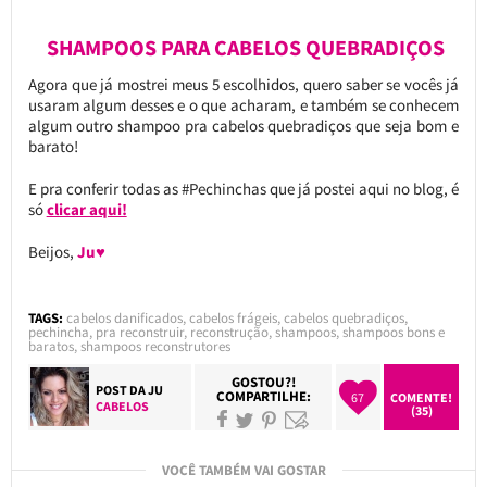
SHAMPOOS PARA CABELOS QUEBRADIÇOS
Agora que já mostrei meus 5 escolhidos, quero saber se vocês já
usaram algum desses e o que acharam, e também se conhecem
algum outro shampoo pra cabelos quebradiços que seja bom e
barato!
E pra conferir todas as #Pechinchas que já postei aqui no blog, é
só
clicar aqui!
Beijos,
Ju♥
TAGS:
cabelos danificados
,
cabelos frágeis
,
cabelos quebradiços
,
pechincha
,
pra reconstruir
,
reconstrução
,
shampoos
,
shampoos bons e
baratos
,
shampoos reconstrutores
GOSTOU?!
POST DA
JU
COMPARTILHE:
67
COMENTE!
CABELOS
(35)
VOCÊ TAMBÉM VAI GOSTAR