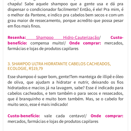
chapéu! Sabe aquele shampoo que a gente usa e dá pra
dispensar o condicionador facilmente? Então, é ele! Pra mim, é
o melhor da Pantene, e indico pra cabelos bem secos e com um
grau maior de ressecamento, porque acredito que possa pesar
em fios mais finos.
Resenha:
Shampoo Hidro-Cauterização
/
Custo-
benefício:
compensa muito!/
Onde comprar:
mercados,
farmácias e lojas de produtos capilares
3. SHAMPOO ULTRA HIDRATANTE CABELOS CACHEADOS,
ECOLOGIE, R$19,79
Esse shampoo é super bom, gente!Tem manteiga de illipê e óleo
de oliva, que ajudam a hidratar e nutrir, deixando os fios
hidratados e macios já na lavagem, sabe? Esse é indicado para
cabelos cacheados, e tem também o para secos e ressecados,
que é branquinho e muito bom também. Mas, se o cabelo for
muito seco, esse é mais indicado!
Custo-benefício:
vale cada centavo!/
Onde comprar:
mercados, farmácias e lojas de produtos capilares