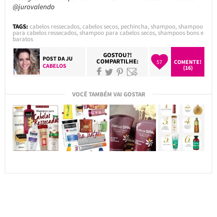
@jurovalendo
TAGS:
cabelos ressecados
,
cabelos secos
,
pechincha
,
shampoo
,
shampoo
para cabelos ressecados
,
shampoo para cabelos secos
,
shampoos bons e
baratos
GOSTOU?!
POST DA
JU
COMPARTILHE:
57
COMENTE!
CABELOS
(16)
VOCÊ TAMBÉM VAI GOSTAR