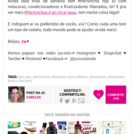
Ainda esse final de semana tem #Pechincha top 10 com
máscaras, condicionadores e finalizadores liberados, tá? E pra
ver mais
#Pechinchas é só clicar aqui
, tem muita coisa legal!
E indiquem aí os preferidos de vocês, viu? Como cada uma tem
um tipo de cabelo, todo mundo pode se ajudar ainda mais!
Beijos,
Ju♥
Vamos papear nas redes sociais⇒ Instagram ♥ Snapchat ♥
Twitter ♥ Pinterest ♥Facebook⇒ @jurovalendo
TAGS:
low poo
,
pechincha
,
shampoo sem sulfatos
,
shampoos
,
shampoos
bons e baratos
GOSTOU?!
POST DA
JU
COMPARTILHE:
73
COMENTE!
CABELOS
(14)
VOCÊ TAMBÉM VAI GOSTAR