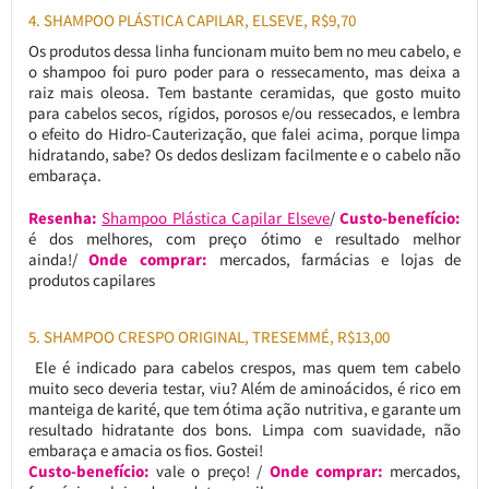
4. SHAMPOO PLÁSTICA CAPILAR, ELSEVE, R$9,70
Os produtos dessa linha funcionam muito bem no meu cabelo, e
o shampoo foi puro poder para o ressecamento, mas deixa a
raiz mais oleosa. Tem bastante ceramidas, que gosto muito
para cabelos secos, rígidos, porosos e/ou ressecados, e lembra
o efeito do Hidro-Cauterização, que falei acima, porque limpa
hidratando, sabe? Os dedos deslizam facilmente e o cabelo não
embaraça.
Resenha:
Shampoo Plástica Capilar Elseve
/
Custo-benefício:
é dos melhores, com preço ótimo e resultado melhor
ainda!/
Onde comprar:
mercados, farmácias e lojas de
produtos capilares
5. SHAMPOO CRESPO ORIGINAL, TRESEMMÉ, R$13,00
Ele é indicado para cabelos crespos, mas quem tem cabelo
muito seco deveria testar, viu? Além de aminoácidos, é rico em
manteiga de karité, que tem ótima ação nutritiva, e garante um
resultado hidratante dos bons. Limpa com suavidade, não
embaraça e amacia os fios. Gostei!
Custo-benefício:
vale o preço! /
Onde comprar:
mercados,