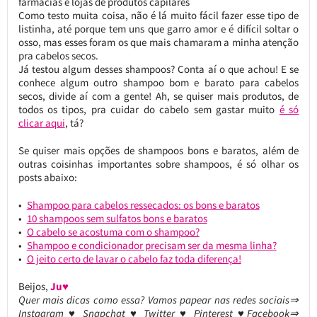
farmácias e lojas de produtos capilares
Como testo muita coisa, não é lá muito fácil fazer esse tipo de
listinha, até porque tem uns que garro amor e é difícil soltar o
osso, mas esses foram os que mais chamaram a minha atenção
pra cabelos secos.
Já testou algum desses shampoos? Conta aí o que achou! E se
conhece algum outro shampoo bom e barato para cabelos
secos, divide aí com a gente! Ah, se quiser mais produtos, de
todos os tipos, pra cuidar do cabelo sem gastar muito
é só
clicar aqui
, tá?
Se quiser mais opções de shampoos bons e baratos, além de
outras coisinhas importantes sobre shampoos, é só olhar os
posts abaixo:
Shampoo para cabelos ressecados: os bons e baratos
10 shampoos sem sulfatos bons e baratos
O cabelo se acostuma com o shampoo?
Shampoo e condicionador precisam ser da mesma linha?
O jeito certo de lavar o cabelo faz toda diferença!
Beijos,
Ju♥
Quer mais dicas como essa? Vamos papear nas redes sociais⇒
Instagram ♥ Snapchat ♥ Twitter ♥ Pinterest ♥Facebook⇒