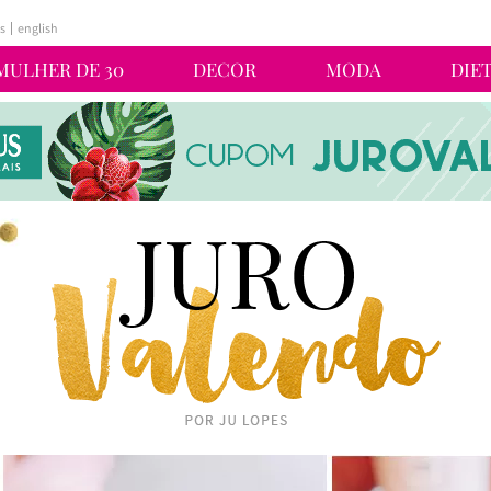
s
english
MULHER DE 30
DECOR
MODA
DIE