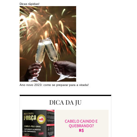
Dicas rápidas!
Ano novo 2023: como se preparar para a virada!
Preparando a cas
DICA DA JU
CABELO CAINDO E
QUEBRANDO?
R$