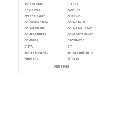
ASTROLOGIA
BELEZA
BEM-ESTAR
CABELOS
CELEBRIDADES
CLIPPING
COISAS DA BAHIA
COISAS DA JU
COISAS DE JEE
COISAS DO JAPÃO
COMES E BEBES
COMPORTAMENTO
COMPRAS
DECORAÇÃO
DIETA
DIY
EMAGRECIMENTO
ENTRETENIMENTO
FENG SHUI
FITNESS
VER MAIS