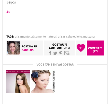
Beijos
Ju
TAGS:
alisamento
,
alisamento natural
,
alisar cabelo
,
leite
,
maizena
GOSTOU?!
POST DA
JU
COMPARTILHE:
33
COMENTE!
CABELOS
(77)
VOCÊ TAMBÉM VAI GOSTAR