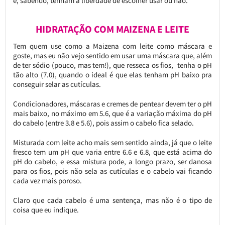
e, sabendo, tenham a liberdade de escolher usar ou não.
HIDRATAÇÃO COM MAIZENA E LEITE
Tem quem use como a Maizena com leite como máscara e
goste, mas eu não vejo sentido em usar uma máscara que, além
de ter sódio (pouco, mas tem!), que resseca os fios, tenha o pH
tão alto (7.0), quando o ideal é que elas tenham pH baixo pra
conseguir selar as cutículas.
Condicionadores, máscaras e cremes de pentear devem ter o pH
mais baixo, no máximo em 5.6, que é a variação máxima do pH
do cabelo (entre 3.8 e 5.6), pois assim o cabelo fica selado.
Misturada com leite acho mais sem sentido ainda, já que o leite
fresco tem um pH que varia entre 6.6 e 6.8, que está acima do
pH do cabelo, e essa mistura pode, a longo prazo, ser danosa
para os fios, pois não sela as cutículas e o cabelo vai ficando
cada vez mais poroso.
Claro que cada cabelo é uma sentença, mas não é o tipo de
coisa que eu indique.