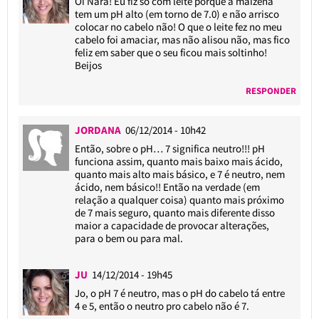
Oi Nara! Eu fiz só com leite porque a maizena
tem um pH alto (em torno de 7.0) e não arrisco
colocar no cabelo não! O que o leite fez no meu
cabelo foi amaciar, mas não alisou não, mas fico
feliz em saber que o seu ficou mais soltinho!
Beijos
RESPONDER
JORDANA
06/12/2014 - 10h42
Então, sobre o pH… 7 significa neutro!!! pH
funciona assim, quanto mais baixo mais ácido,
quanto mais alto mais básico, e 7 é neutro, nem
ácido, nem básico!! Então na verdade (em
relação a qualquer coisa) quanto mais próximo
de 7 mais seguro, quanto mais diferente disso
maior a capacidade de provocar alterações,
para o bem ou para mal.
JU
14/12/2014 - 19h45
Jo, o pH 7 é neutro, mas o pH do cabelo tá entre
4 e 5, então o neutro pro cabelo não é 7.