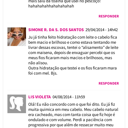
mais saiu da toalha que usei no pescoço!
hahahahahhahahahahah
RESPONDER
SIMONE R. DA S. DOS SANTOS
29/04/2014 - 14h42
Ju já tinha feito hidratação com leite o cabelo fica
bem macio e brilhoso e como estava tentando me
livrar dessas escovas, tentei o “alisamento” de leite
com maisena, depois de enxaguar percebi que os
meus fios ficaram mais macios e brilhosos, mas
não alisou.
Outra hidratação que testei e os fios ficaram mara
foi com mel. Bjs.
RESPONDER
LIS VIOLETA
04/08/2014 - 11h59
Olá! Eu não concordo com o que foi dito. Eu já fiz
muita quimica em meu cabelo. Meu cabelo natural
era cacheado, mas com tanta coisa que fiz hoje é
ondulado e com volume. Perdi a paciência com
progressiva por que além de ressecar muito meu