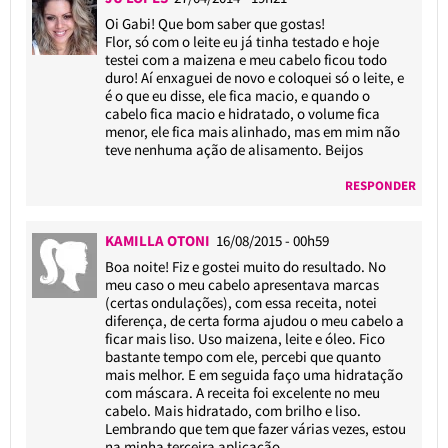
Oi Gabi! Que bom saber que gostas!
Flor, só com o leite eu já tinha testado e hoje
testei com a maizena e meu cabelo ficou todo
duro! Aí enxaguei de novo e coloquei só o leite, e
é o que eu disse, ele fica macio, e quando o
cabelo fica macio e hidratado, o volume fica
menor, ele fica mais alinhado, mas em mim não
teve nenhuma ação de alisamento. Beijos
RESPONDER
KAMILLA OTONI
16/08/2015 - 00h59
Boa noite! Fiz e gostei muito do resultado. No
meu caso o meu cabelo apresentava marcas
(certas ondulações), com essa receita, notei
diferença, de certa forma ajudou o meu cabelo a
ficar mais liso. Uso maizena, leite e óleo. Fico
bastante tempo com ele, percebi que quanto
mais melhor. E em seguida faço uma hidratação
com máscara. A receita foi excelente no meu
cabelo. Mais hidratado, com brilho e liso.
Lembrando que tem que fazer várias vezes, estou
na minha terceira aplicação.