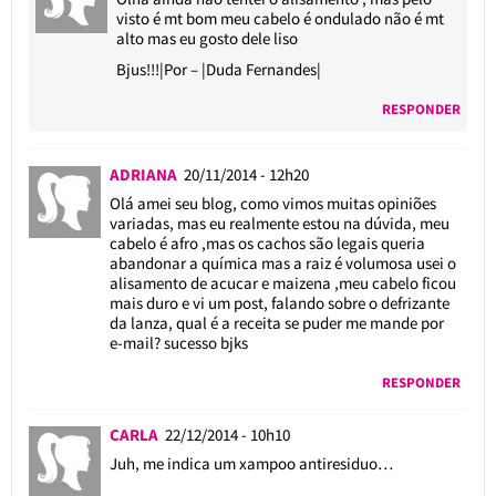
visto é mt bom meu cabelo é ondulado não é mt
alto mas eu gosto dele liso
Bjus!!!|Por – |Duda Fernandes|
RESPONDER
ADRIANA
20/11/2014 - 12h20
Olá amei seu blog, como vimos muitas opiniões
variadas, mas eu realmente estou na dúvida, meu
cabelo é afro ,mas os cachos são legais queria
abandonar a química mas a raiz é volumosa usei o
alisamento de acucar e maizena ,meu cabelo ficou
mais duro e vi um post, falando sobre o defrizante
da lanza, qual é a receita se puder me mande por
e-mail? sucesso bjks
RESPONDER
CARLA
22/12/2014 - 10h10
Juh, me indica um xampoo antiresiduo…