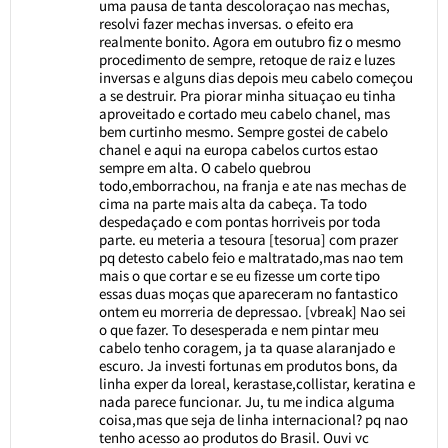
uma pausa de tanta descoloraçao nas mechas,
resolvi fazer mechas inversas. o efeito era
realmente bonito. Agora em outubro fiz o mesmo
procedimento de sempre, retoque de raiz e luzes
inversas e alguns dias depois meu cabelo começou
a se destruir. Pra piorar minha situaçao eu tinha
aproveitado e cortado meu cabelo chanel, mas
bem curtinho mesmo. Sempre gostei de cabelo
chanel e aqui na europa cabelos curtos estao
sempre em alta. O cabelo quebrou
todo,emborrachou, na franja e ate nas mechas de
cima na parte mais alta da cabeça. Ta todo
despedaçado e com pontas horriveis por toda
parte. eu meteria a tesoura [tesorua] com prazer
pq detesto cabelo feio e maltratado,mas nao tem
mais o que cortar e se eu fizesse um corte tipo
essas duas moças que apareceram no fantastico
ontem eu morreria de depressao. [vbreak] Nao sei
o que fazer. To desesperada e nem pintar meu
cabelo tenho coragem, ja ta quase alaranjado e
escuro. Ja investi fortunas em produtos bons, da
linha exper da loreal, kerastase,collistar, keratina e
nada parece funcionar. Ju, tu me indica alguma
coisa,mas que seja de linha internacional? pq nao
tenho acesso ao produtos do Brasil. Ouvi vc