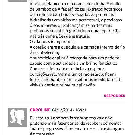
inadequadamente eu recomendo a linha Midollo
de Bamboo da Alfaparf, possui extratos botânicos
do miolo de bamboo associados às proteínas
hidrolisadas em altíssimo percentual, e preciosos
óleos minerais que alcançam as partes mais
profundas do cabelo garantindo uma reparação
nas três dimensões da estrutura:
Os danos são reparados;
A coesão entre a cutícula e a camada interna do fio
é restabelecida;
A superfície capilar é reforçada para um perfeito
cabelo com elasticidade e um brilho fantástico.
Com essa linha até os cabelos nas piores
condições retornam a um ótimo estado, ficam
fortes e brilhantes com resultados imediatamente
vísiveis desde a primeira aplicação.
RESPONDER
CAROLINE
04/12/2014 - 16h21
Eu estou a 1 ano sem fazer progressiva e não
pretendo mais fazer cansei de receber codinomes
“não é progressiva é botox até reconstrução agora
é progressiva.