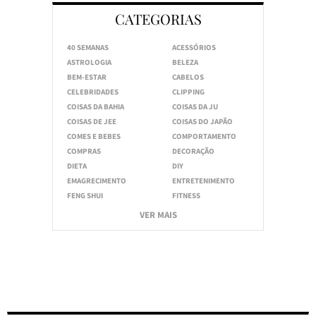
CATEGORIAS
40 SEMANAS
ACESSÓRIOS
ASTROLOGIA
BELEZA
BEM-ESTAR
CABELOS
CELEBRIDADES
CLIPPING
COISAS DA BAHIA
COISAS DA JU
COISAS DE JEE
COISAS DO JAPÃO
COMES E BEBES
COMPORTAMENTO
COMPRAS
DECORAÇÃO
DIETA
DIY
EMAGRECIMENTO
ENTRETENIMENTO
FENG SHUI
FITNESS
VER MAIS