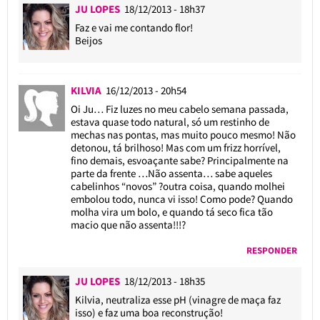
JU LOPES
18/12/2013 - 18h37
Faz e vai me contando flor!
Beijos
KILVIA
16/12/2013 - 20h54
Oi Ju… Fiz luzes no meu cabelo semana passada,
estava quase todo natural, só um restinho de
mechas nas pontas, mas muito pouco mesmo! Não
detonou, tá brilhoso! Mas com um frizz horrível,
fino demais, esvoaçante sabe? Principalmente na
parte da frente …Não assenta… sabe aqueles
cabelinhos “novos” ?outra coisa, quando molhei
embolou todo, nunca vi isso! Como pode? Quando
molha vira um bolo, e quando tá seco fica tão
macio que não assenta!!!?
RESPONDER
JU LOPES
18/12/2013 - 18h35
Kilvia, neutraliza esse pH (vinagre de maça faz
isso) e faz uma boa reconstrução!