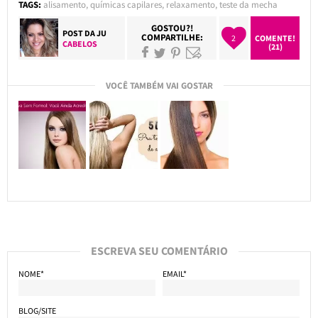
TAGS:
alisamento
,
químicas capilares
,
relaxamento
,
teste da mecha
GOSTOU?!
POST DA
JU
COMPARTILHE:
2
COMENTE!
CABELOS
(21)
VOCÊ TAMBÉM VAI GOSTAR
ESCREVA SEU COMENTÁRIO
NOME*
EMAIL*
BLOG/SITE