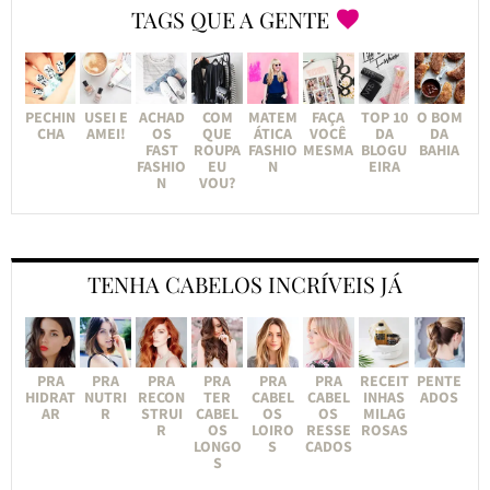
TAGS QUE A GENTE
PECHIN
USEI E
ACHAD
COM
MATEM
FAÇA
TOP 10
O BOM
CHA
AMEI!
OS
QUE
ÁTICA
VOCÊ
DA
DA
FAST
ROUPA
FASHIO
MESMA
BLOGU
BAHIA
FASHIO
EU
N
EIRA
N
VOU?
TENHA CABELOS INCRÍVEIS JÁ
PRA
PRA
PRA
PRA
PRA
PRA
RECEIT
PENTE
HIDRAT
NUTRI
RECON
TER
CABEL
CABEL
INHAS
ADOS
AR
R
STRUI
CABEL
OS
OS
MILAG
R
OS
LOIRO
RESSE
ROSAS
LONGO
S
CADOS
S