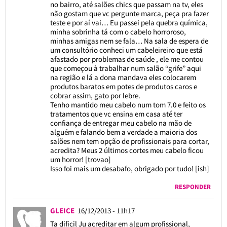
no bairro, até salões chics que passam na tv, eles
não gostam que vc pergunte marca, peça pra fazer
teste e por aí vai… Eu passei pela quebra química,
minha sobrinha tá com o cabelo horroroso,
minhas amigas nem se fala… Na sala de espera de
um consultório conheci um cabeleireiro que está
afastado por problemas de saúde , ele me contou
que começou à trabalhar num salão “grife” aqui
na região e lá a dona mandava eles colocarem
produtos baratos em potes de produtos caros e
cobrar assim, gato por lebre.
Tenho mantido meu cabelo num tom 7.0 e feito os
tratamentos que vc ensina em casa até ter
confiança de entregar meu cabelo na mão de
alguém e falando bem a verdade a maioria dos
salões nem tem opção de profissionais para cortar,
acredita? Meus 2 últimos cortes meu cabelo ficou
um horror! [trovao]
Isso foi mais um desabafo, obrigado por tudo! [ish]
RESPONDER
GLEICE
16/12/2013 - 11h17
Ta dificil Ju acreditar em algum profissional,