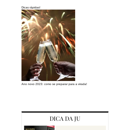
Dicas rápidas!
Ano novo 2023: como se preparar para a virada!
Preparando a c
DICA DA JU