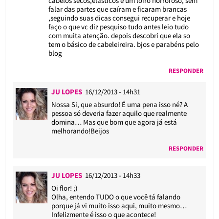
cabelos secos,elásticos e um loiro horroroso, sem
falar das partes que caíram e ficaram brancas
,seguindo suas dicas consegui recuperar e hoje
faço o que vc diz pesquiso tudo antes leio tudo
com muita atenção. depois descobri que ela so
tem o básico de cabeleireira. bjos e parabéns pelo
blog
RESPONDER
JU LOPES
16/12/2013 - 14h31
Nossa Si, que absurdo! É uma pena isso né? A
pessoa só deveria fazer aquilo que realmente
domina… Mas que bom que agora já está
melhorando!Beijos
RESPONDER
JU LOPES
16/12/2013 - 14h33
Oi flor! ;)
Olha, entendo TUDO o que você tá falando
porque já vi muito isso aqui, muito mesmo…
Infelizmente é isso o que acontece!