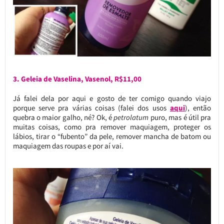
3. Geleia de Vaselina, Vasenol, R$11,00
Já falei dela por aqui e gosto de ter comigo quando viajo
porque serve pra várias coisas (falei dos usos
aqui
), então
quebra o maior galho, né? Ok, é
petrolatum
puro, mas é útil pra
muitas coisas, como pra remover maquiagem, proteger os
lábios, tirar o “fubento” da pele, remover mancha de batom ou
maquiagem das roupas e por aí vai.