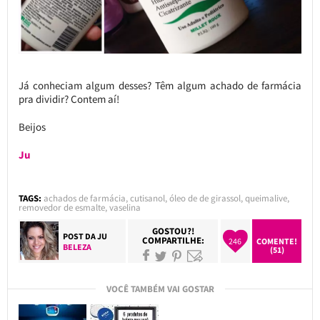
Já conheciam algum desses? Têm algum achado de farmácia
pra dividir? Contem aí!
Beijos
Ju
TAGS:
achados de farmácia
,
cutisanol
,
óleo de de girassol
,
queimalive
,
removedor de esmalte
,
vaselina
GOSTOU?!
POST DA
JU
COMPARTILHE:
246
COMENTE!
BELEZA
(51)
VOCÊ TAMBÉM VAI GOSTAR