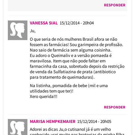
RESPONDER
VANESSA SIAL
15/12/2014 - 20h04
Ju,
O que seria de nós mulheres Brasil afora se não
fossem as farmácias! Sou garimpeira de profissão.
Nao saio de farmácia sem alguma coisinha.
Eu adoro o Queimaliv e a versão pomaeda é
maravilosa. Item que não pode faltar em
farmacinha da casa, sobretudo depois da restrição
de venda da Sulfatiazina de prata (antibiotico
para tratamento de queimaduras).
Na listinha, pomadida de bebe (mil e uma
utilidades tem que ter)!
Xero querida!!!
RESPONDER
MARISA HEMPKEMAIER
15/12/2014 - 20h05
Adorei as dicas Ju,o cutisanol já é um velho
conhecido,usei muito nas brotoejas da minha filha