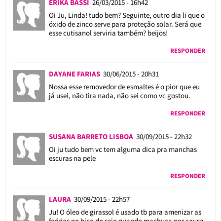
ERIKA BASSI
26/03/2015 - 16h42
Oi Ju, Linda! tudo bem? Seguinte, outro dia li que o
óxido de zinco serve para proteção solar. Será que
esse cutisanol serviria também? beijos!
RESPONDER
DAYANE FARIAS
30/06/2015 - 20h31
Nossa esse removedor de esmaltes é o pior que eu
já usei, não tira nada, não sei como vc gostou.
RESPONDER
SUSANA BARRETO LISBOA
30/09/2015 - 22h32
Oi ju tudo bem vc tem alguma dica pra manchas
escuras na pele
RESPONDER
LAURA
30/09/2015 - 22h57
Ju! O óleo de girassol é usado tb para amenizar as
feridas no bico do seio quando machuca por causa