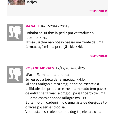
Beijos
RESPONDER
MAGALI
16/12/2014 - 20h19
Hahahaha Jú tbm ia pedir pra vc traduzir o
fubento rsrsrs
Nossa Jú tbm não posso passar em frente de uma
farmácia, é minha perdição kkkkkkk
RESPONDER
ROSANE MORAES
17/12/2014 - 02h25
#PartiuFarmacia hahahaha
Ju, eu sou a loica da farmacia…kkkkk
Minhas amigas piram cmg, principalmente c a
utilidade dos produtos e meu namorado tem pavor
de entrar na farmacia cmg ou passar perto de uma.
Eu amo esees achados milagrosos…rs
Eu tenho um caderninho c uma lista de desejos e tb
c dicas p q serve cd coisa.
Vou testar esse oleo no meu dog tb, ele ta c uma