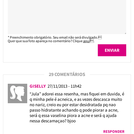
* Preenchimento obrigatório. Seu email não será divulgado.
Quer que sua foto apareça no comentário? Clique
aqui
.
29 COMENTÁRIOS
GISELLY
27/11/2013 - 11h42
“Jula” adorei essa resenha, mas fiquei em duvida, é
q minha pele é acneica, e as vezes descasca muito
no nariz, creio eu por estar desidratada pq nao
passo hidratante achando q pode piorar a acne,
será q essa vaselina piora a acne e será q ajuda
nessa descamaçao? bjoo
RESPONDER