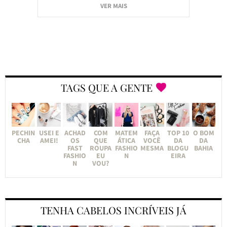
VER MAIS
TAGS QUE A GENTE
PECHIN
USEI E
ACHAD
COM
MATEM
FAÇA
TOP 10
O BOM
CHA
AMEI!
OS
QUE
ÁTICA
VOCÊ
DA
DA
FAST
ROUPA
FASHIO
MESMA
BLOGU
BAHIA
FASHIO
EU
N
EIRA
N
VOU?
TENHA CABELOS INCRÍVEIS JÁ