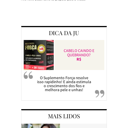
Preparando a c
DICA DA JU
CABELO CAINDO E
QUEBRANDO?
R$
O Suplemento Força resolve
isso rapidinho! E ainda estimula
o crescimento dos fios e
melhora pele e unhas!
MAIS LIDOS