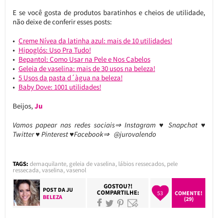
E se você gosta de produtos baratinhos e cheios de utilidade,
não deixe de conferir esses posts:
Creme Nívea da latinha azul: mais de 10 utilidades!
Hipoglós: Uso Pra Tudo!
Bepantol: Como Usar na Pele e Nos Cabelos
Geleia de vaselina: mais de 30 usos na beleza!
5 Usos da pasta d´àgua na beleza!
Baby Dove: 1001 utilidades!
Beijos,
Ju
Vamos papear nas redes sociais⇒ Instagram ♥ Snapchat ♥
Twitter ♥ Pinterest ♥Facebook⇒ @jurovalendo
TAGS:
demaquilante
,
geleia de vaselina
,
lábios ressecados
,
pele
ressecada
,
vaselina
,
vasenol
GOSTOU?!
POST DA
JU
COMPARTILHE:
53
COMENTE!
BELEZA
(29)