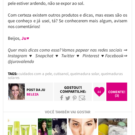
pele estiver ardendo, não se expor ao sol.
Com certeza existem outros produtos e dicas, mas esses são os
que conheço e já usei, tá? Se conhecerem mais algum, avisem
nos comentários!
Beijos,
Ju♥
Quer mais dicas como essa? Vamos papear nas redes sociais ⇒
Instagram ♥ Snapchat ♥ Twitter ♥ Pinterest ♥Facebook⇒
@jurovalendo
TAGS:
cuidados com a pele
,
cutisanol
,
queimadura solar
,
queimaduras
solares
GOSTOU?!
POST DA
JU
COMPARTILHE:
44
COMENTE!
BELEZA
(3)
VOCÊ TAMBÉM VAI GOSTAR