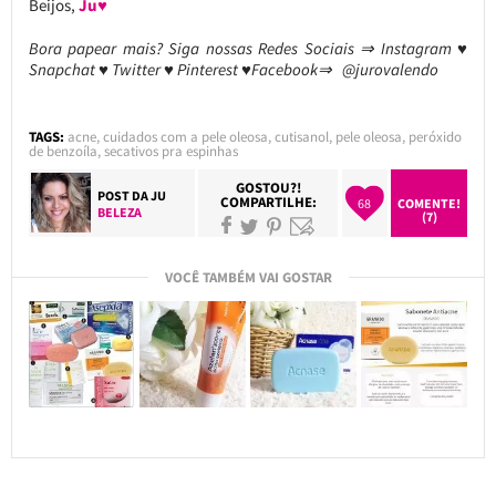
Beijos,
Ju♥
Bora papear mais? Siga nossas Redes Sociais ⇒ Instagram ♥
Snapchat ♥ Twitter ♥ Pinterest ♥Facebook⇒ @jurovalendo
TAGS:
acne
,
cuidados com a pele oleosa
,
cutisanol
,
pele oleosa
,
peróxido
de benzoíla
,
secativos pra espinhas
GOSTOU?!
POST DA
JU
COMPARTILHE:
68
COMENTE!
BELEZA
(7)
VOCÊ TAMBÉM VAI GOSTAR