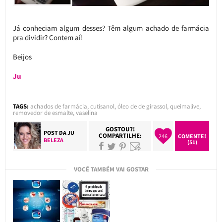
Já conheciam algum desses? Têm algum achado de farmácia
pra dividir? Contem aí!
Beijos
Ju
TAGS:
achados de farmácia
,
cutisanol
,
óleo de de girassol
,
queimalive
,
removedor de esmalte
,
vaselina
GOSTOU?!
POST DA
JU
COMPARTILHE:
246
COMENTE!
BELEZA
(51)
VOCÊ TAMBÉM VAI GOSTAR