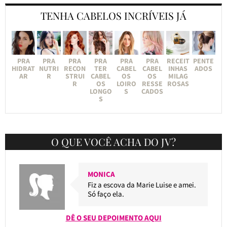
TENHA CABELOS INCRÍVEIS JÁ
PRA
PRA
PRA
PRA
PRA
PRA
RECEIT
PENTE
HIDRAT
NUTRI
RECON
TER
CABEL
CABEL
INHAS
ADOS
AR
R
STRUI
CABEL
OS
OS
MILAG
R
OS
LOIRO
RESSE
ROSAS
LONGO
S
CADOS
S
O QUE VOCÊ ACHA DO JV?
MONICA
Fiz a escova da Marie Luise e amei.
Só faço ela.
DÊ O SEU DEPOIMENTO AQUI