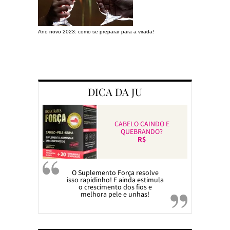
Ano novo 2023: como se preparar para a virada!
Preparando a c
DICA DA JU
CABELO CAINDO E
QUEBRANDO?
R$
O Suplemento Força resolve
isso rapidinho! E ainda estimula
o crescimento dos fios e
melhora pele e unhas!