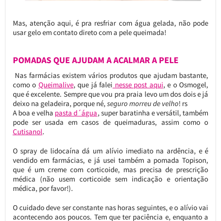
Mas, atenção aqui, é pra resfriar com água gelada, não pode
usar gelo em contato direto com a pele queimada!
POMADAS QUE AJUDAM A ACALMAR A PELE
Nas farmácias existem vários produtos que ajudam bastante,
como o
Queimalive
, que já falei
nesse post aqui
, e o Osmogel,
que é excelente. Sempre que vou pra praia levo um dos dois e já
deixo na geladeira, porque né,
seguro morreu de velho
! rs
A boa e velha
pasta d´água
, super baratinha e versátil, também
pode ser usada em casos de queimaduras, assim como o
Cutisanol
.
O spray de lidocaína dá um alívio imediato na ardência, e é
vendido em farmácias, e já usei também a pomada Topison,
que é um creme com corticoide, mas precisa de prescrição
médica (não usem corticoide sem indicação e orientação
médica, por favor!).
O cuidado deve ser constante nas horas seguintes, e o alívio vai
acontecendo aos poucos. Tem que ter paciência e, enquanto a