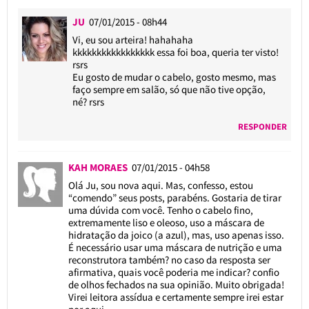
JU
07/01/2015 - 08h44
Vi, eu sou arteira! hahahaha
kkkkkkkkkkkkkkkkk essa foi boa, queria ter visto!
rsrs
Eu gosto de mudar o cabelo, gosto mesmo, mas
faço sempre em salão, só que não tive opção,
né? rsrs
RESPONDER
KAH MORAES
07/01/2015 - 04h58
Olá Ju, sou nova aqui. Mas, confesso, estou
“comendo” seus posts, parabéns. Gostaria de tirar
uma dúvida com você. Tenho o cabelo fino,
extremamente liso e oleoso, uso a máscara de
hidratação da joico (a azul), mas, uso apenas isso.
É necessário usar uma máscara de nutrição e uma
reconstrutora também? no caso da resposta ser
afirmativa, quais você poderia me indicar? confio
de olhos fechados na sua opinião. Muito obrigada!
Virei leitora assídua e certamente sempre irei estar