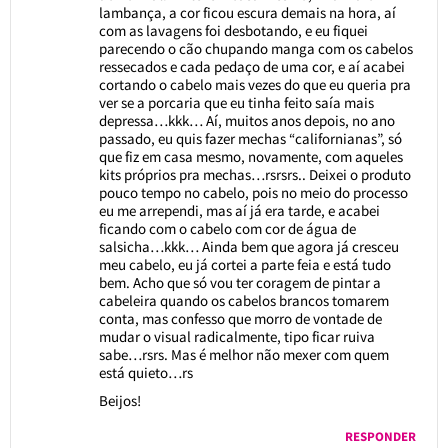
lambança, a cor ficou escura demais na hora, aí
com as lavagens foi desbotando, e eu fiquei
parecendo o cão chupando manga com os cabelos
ressecados e cada pedaço de uma cor, e aí acabei
cortando o cabelo mais vezes do que eu queria pra
ver se a porcaria que eu tinha feito saía mais
depressa…kkk… Aí, muitos anos depois, no ano
passado, eu quis fazer mechas “californianas”, só
que fiz em casa mesmo, novamente, com aqueles
kits próprios pra mechas…rsrsrs.. Deixei o produto
pouco tempo no cabelo, pois no meio do processo
eu me arrependi, mas aí já era tarde, e acabei
ficando com o cabelo com cor de água de
salsicha…kkk… Ainda bem que agora já cresceu
meu cabelo, eu já cortei a parte feia e está tudo
bem. Acho que só vou ter coragem de pintar a
cabeleira quando os cabelos brancos tomarem
conta, mas confesso que morro de vontade de
mudar o visual radicalmente, tipo ficar ruiva
sabe…rsrs. Mas é melhor não mexer com quem
está quieto…rs
Beijos!
RESPONDER