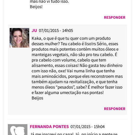
mas não vi tudo isso.
Beijos!
RESPONDER
JU
07/01/2015 - 14h05
Kaka, o que é que tu quer com um produto
desses mulher? Teu cabelo é liso!rs Sério, esses
produtos mais potentes contém muitos óleos e
manteigas vegetais, não são pro teu cabelo. É
pra cabelo com volume, cabelo que tem
alisamento, essas coisas! Não gasta teu dinheiro
com isso não, oxe! Vai numa linha que tenha
mais aminoácidos, porque eles reconstroem mas
também ajudam na revitalização, e que tenha
menos óleos “pesados”, sabe? É melhor fazer isso
e fazer alguma umectação nas pontas!
Beijos
RESPONDER
FERNANDA PONTES
07/01/2015 - 15h04
Já me inscrevi no canal.Jú, no início a gente se