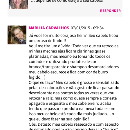
Li, depende de como esteja o seu cabelo!
RESPONDER
MARILIA CARVALHOS
07/01/2015 - 09h34
Jú você foi muito corajosa hein?! Seu cabelo ficou
um arraso de lindo!!!
Aqui me tira um dúvida: Toda vez que eu retoco as
minhas mechas elas ficam clarinhas quase
platinadas, mas mesmo eu tomando todos os
cuidados e utilizando produtos de cor
branca/transparente e shampoo desamareladores
meu cabelo escurece e fica com cor de burro
fugido, ;(
O que eu faço? Meu cabelo é grosso e sensibilizado
pelas descolorações e não gosto de ficar passando
descolorante nas pontas todas as vezes que vou
retocar a raiz, mas como quase sempre a cor está
apagada e esquisita o meu cabeleireiro acaba
tendo que passar o produto na mexa toda e com
isso meu cabelo está cada dia mais judiado… o
que eu devo fazer na sua opinião?
Obs: Detesto meu cabelo ressecado e com aspecto
de detonado porém não consigo deixar a “loiríce”