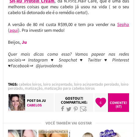
SH-RD Protein Cream
, da N.P.P.E.Hair Care, que é uma das
melhores coisas que meu cabelo já usou na vida ( se o seu
cabelo tá detonado ele é o remédio certo!).
A versão de 80 ml custa R$99,00 e tem pra vender na
Sepha
(
aqui
). Pra investir sem medo!
Beijos,
Ju
Quer mais dicas como essa? Vamos papear nas redes
sociais⇒ Instagram ♥ Snapchat ♥ Twitter ♥ Pinterest
♥Facebook⇒ @jurovalendo
TAGS:
cabelos loiros
,
loiro acinzentado
,
loiro acinzentado perolado
,
loiro
perolado
,
matização
,
matização para cabelos loiros
GOSTOU?!
POST DA
JU
COMPARTILHE:
6
COMENTE!
CABELOS
(67)
VOCÊ TAMBÉM VAI GOSTAR