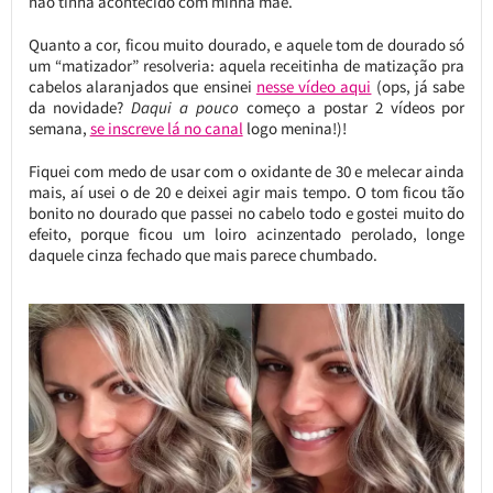
não tinha acontecido com minha mãe.
Quanto a cor, ficou muito dourado, e aquele tom de dourado só
um “matizador” resolveria: aquela receitinha de matização pra
cabelos alaranjados que ensinei
nesse vídeo aqui
(ops, já sabe
da novidade?
Daqui a pouco
começo a postar 2 vídeos por
semana,
se inscreve lá no canal
logo menina!)!
Fiquei com medo de usar com o oxidante de 30 e melecar ainda
mais, aí usei o de 20 e deixei agir mais tempo. O tom ficou tão
bonito no dourado que passei no cabelo todo e gostei muito do
efeito, porque ficou um loiro acinzentado perolado, longe
daquele cinza fechado que mais parece chumbado.