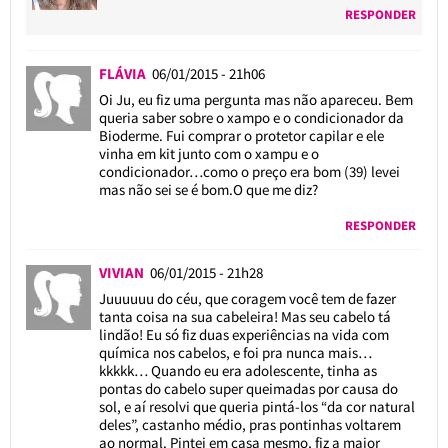
RESPONDER
FLÁVIA
06/01/2015 - 21h06
Oi Ju, eu fiz uma pergunta mas não apareceu. Bem
queria saber sobre o xampo e o condicionador da
Bioderme. Fui comprar o protetor capilar e ele
vinha em kit junto com o xampu e o
condicionador…como o preço era bom (39) levei
mas não sei se é bom.O que me diz?
RESPONDER
VIVIAN
06/01/2015 - 21h28
Juuuuuu do céu, que coragem você tem de fazer
tanta coisa na sua cabeleira! Mas seu cabelo tá
lindão! Eu só fiz duas experiências na vida com
química nos cabelos, e foi pra nunca mais…
kkkkk… Quando eu era adolescente, tinha as
pontas do cabelo super queimadas por causa do
sol, e aí resolvi que queria pintá-los “da cor natural
deles”, castanho médio, pras pontinhas voltarem
ao normal. Pintei em casa mesmo, fiz a maior