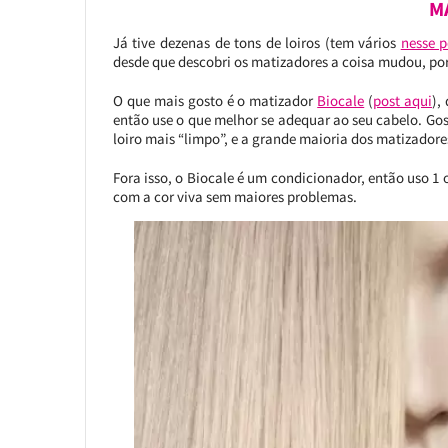
M
Já tive dezenas de tons de loiros (tem vários
nesse p
desde que descobri os matizadores a coisa mudou, por
O que mais gosto é o matizador
Biocale
(
post aqui
),
então use o que melhor se adequar ao seu cabelo. Go
loiro mais “limpo”, e a grande maioria dos matizador
Fora isso, o Biocale é um condicionador, então uso 1
com a cor viva sem maiores problemas.