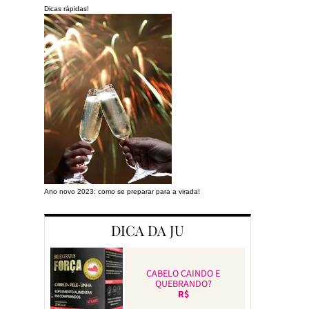
Dicas rápidas!
Ano novo 2023: como se preparar para a virada!
Preparando a cas
DICA DA JU
CABELO CAINDO E
QUEBRANDO?
R$