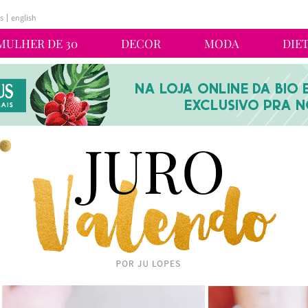
s
english
MULHER DE 30
DECOR
MODA
DIE