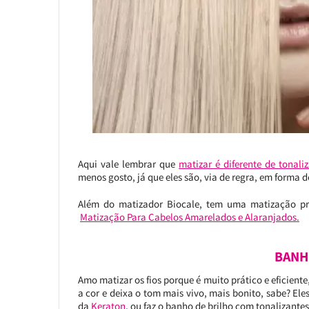
Aqui vale lembrar que
matizar é diferente de tonaliz
menos gosto, já que eles são, via de regra, em forma
Além do matizador Biocale, tem uma matização pra
Matização Para Cabelos Amarelados e Alaranjados.
BANH
Amo matizar os fios porque é muito prático e eficient
a cor e deixa o tom mais vivo, mais bonito, sabe? Ele
da
Keraton
, ou faz o banho de brilho com tonalizante