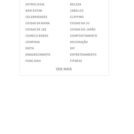
ASTROLOGIA
BELEZA
BEM-ESTAR
CABELOS
CELEBRIDADES
CLIPPING
COISAS DA BAHIA
COISAS DA JU
COISAS DE JEE
COISAS DO JAPÃO
COMES E BEBES
COMPORTAMENTO
COMPRAS
DECORAÇÃO
DIETA
DIY
EMAGRECIMENTO
ENTRETENIMENTO
FENG SHUI
FITNESS
VER MAIS