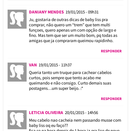
DANIANY MENDES
19/01/2015 - 09h31
Ju, gostaria de outras dicas de baby liss pra
comprar, não quero um “trem” que tem multi
funçoes, quero apenas um com opção de largo e
fino. Mas tem que ser um muito bom, pq todas as
amigas que ja compraram queimou rapidinho.
RESPONDER
VAN
19/01/2015 - 11h37
Queria tanto um truque para cachear cabelos
curtos, pois sempre que tento acabo me
queimando e não consigo. Curto demais suas
postagens…um super beijo. :*
RESPONDER
LETICIA OLIVEIRA
20/01/2015 - 14h56
Meu cabelo nao cacheia nem passando musse com
baby liss oq eu faço??
fica so na hora depois de 1 hora ja era liso de novo.