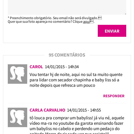
* Preenchimento obrigatório. Seu email não será divulgado.
Quer que sua foto apareça no comentário? Clique
aqui
.
95 COMENTÁRIOS
CAROL
14/01/2015 - 14h34
Vou tentar hj de noite, aqui no sul ta muito quente
para lidar com secador chapinha e baby liss só a
noite depois que refresca um pouco
RESPONDER
CARLA CARVALHO
14/01/2015 - 14h55
tô louca pra comprar um babyliss! já viu né, aquele
vídeo ma-ra no youtube da garota ensinando fazer
um babyliss no cabelo e perdendo um pedaço do
coitado.Morro de rir cada vez que assisto!!!