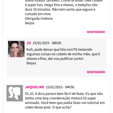
sobre fixador também. Como te disse: meu cabelo
é super liso, mega fino e oleoso, o babyliss não
dura 10 minutos. Não tem santo que segure o
coitado em mim.
Obrigada lindona
beijos
RESPONDER
JU
15/01/2015 - 08h50
Kah, pode deixar que falo sim!Tô testando
algumas coisas no cabelo de minha mãe, que é
oleoso e fino, daí vou publicar junto!
Beijos
RESPONDER
JAQUELINE
15/01/2015 - 04h50
Oi,Jú. A dica parece bem fácil de fazer. Eu que não
tenho uma boa coordenação motora tô super
animada. Você bem que podia fazer um tutorial em
vídeo desse post. O que acha?