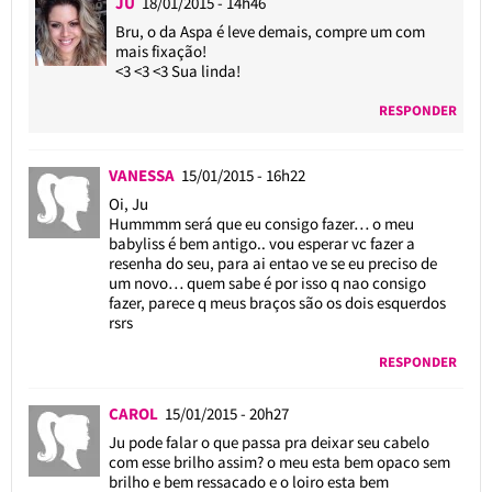
JU
18/01/2015 - 14h46
Bru, o da Aspa é leve demais, compre um com
mais fixação!
<3 <3 <3 Sua linda!
RESPONDER
VANESSA
15/01/2015 - 16h22
Oi, Ju
Hummmm será que eu consigo fazer… o meu
babyliss é bem antigo.. vou esperar vc fazer a
resenha do seu, para ai entao ve se eu preciso de
um novo… quem sabe é por isso q nao consigo
fazer, parece q meus braços são os dois esquerdos
rsrs
RESPONDER
CAROL
15/01/2015 - 20h27
Ju pode falar o que passa pra deixar seu cabelo
com esse brilho assim? o meu esta bem opaco sem
brilho e bem ressacado e o loiro esta bem