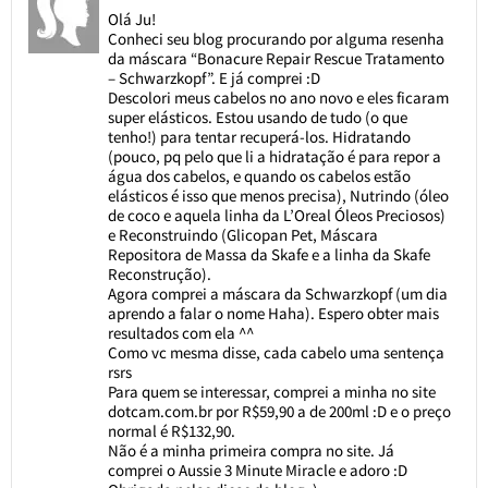
Olá Ju!
Conheci seu blog procurando por alguma resenha
da máscara “Bonacure Repair Rescue Tratamento
– Schwarzkopf”. E já comprei :D
Descolori meus cabelos no ano novo e eles ficaram
super elásticos. Estou usando de tudo (o que
tenho!) para tentar recuperá-los. Hidratando
(pouco, pq pelo que li a hidratação é para repor a
água dos cabelos, e quando os cabelos estão
elásticos é isso que menos precisa), Nutrindo (óleo
de coco e aquela linha da L’Oreal Óleos Preciosos)
e Reconstruindo (Glicopan Pet, Máscara
Repositora de Massa da Skafe e a linha da Skafe
Reconstrução).
Agora comprei a máscara da Schwarzkopf (um dia
aprendo a falar o nome Haha). Espero obter mais
resultados com ela ^^
Como vc mesma disse, cada cabelo uma sentença
rsrs
Para quem se interessar, comprei a minha no site
dotcam.com.br por R$59,90 a de 200ml :D e o preço
normal é R$132,90.
Não é a minha primeira compra no site. Já
comprei o Aussie 3 Minute Miracle e adoro :D