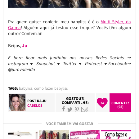
Pra quem quiser conferir, meu babyliss é é o
Multi-Styler, da
Ga.ma
! Alguém aqui já testou esse truque? Vocês têm algum
outro? Contem aí!
Beijos,
Ju
E bora ficar mais juntinha nas nossas Redes Sociais ⇒
Instagram ♥ Snapchat ♥ Twitter ♥ Pinterest ♥Facebook⇒
@jurovalendo
TAGS:
babyliss
,
como fazer babyliss
GOSTOU?!
POST DA
JU
COMPARTILHE:
34
COMENTE!
CABELOS
(95)
VOCÊ TAMBÉM VAI GOSTAR