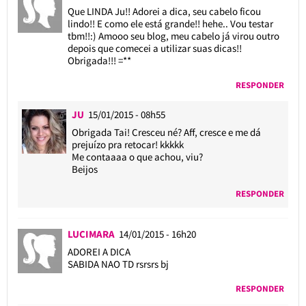
Que LINDA Ju!! Adorei a dica, seu cabelo ficou
lindo!! E como ele está grande!! hehe.. Vou testar
tbm!!:) Amooo seu blog, meu cabelo já virou outro
depois que comecei a utilizar suas dicas!!
Obrigada!!! =**
RESPONDER
JU
15/01/2015 - 08h55
Obrigada Tai! Cresceu né? Aff, cresce e me dá
prejuízo pra retocar! kkkkk
Me contaaaa o que achou, viu?
Beijos
RESPONDER
LUCIMARA
14/01/2015 - 16h20
ADOREI A DICA
SABIDA NAO TD rsrsrs bj
RESPONDER