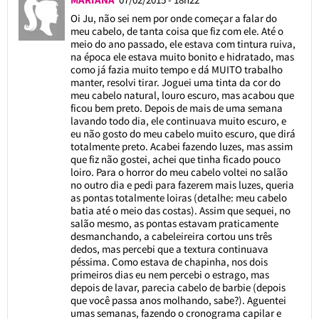
Oi Ju, não sei nem por onde começar a falar do
meu cabelo, de tanta coisa que fiz com ele. Até o
meio do ano passado, ele estava com tintura ruiva,
na época ele estava muito bonito e hidratado, mas
como já fazia muito tempo e dá MUITO trabalho
manter, resolvi tirar. Joguei uma tinta da cor do
meu cabelo natural, louro escuro, mas acabou que
ficou bem preto. Depois de mais de uma semana
lavando todo dia, ele continuava muito escuro, e
eu não gosto do meu cabelo muito escuro, que dirá
totalmente preto. Acabei fazendo luzes, mas assim
que fiz não gostei, achei que tinha ficado pouco
loiro. Para o horror do meu cabelo voltei no salão
no outro dia e pedi para fazerem mais luzes, queria
as pontas totalmente loiras (detalhe: meu cabelo
batia até o meio das costas). Assim que sequei, no
salão mesmo, as pontas estavam praticamente
desmanchando, a cabeleireira cortou uns três
dedos, mas percebi que a textura continuava
péssima. Como estava de chapinha, nos dois
primeiros dias eu nem percebi o estrago, mas
depois de lavar, parecia cabelo de barbie (depois
que você passa anos molhando, sabe?). Aguentei
umas semanas, fazendo o cronograma capilar e