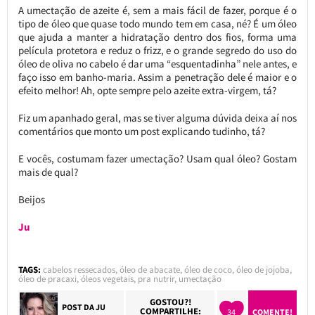
A umectação de azeite é, sem a mais fácil de fazer, porque é o
tipo de óleo que quase todo mundo tem em casa, né? É um óleo
que ajuda a manter a hidratação dentro dos fios, forma uma
película protetora e reduz o frizz, e o grande segredo do uso do
óleo de oliva no cabelo é dar uma “esquentadinha” nele antes, e
faço isso em banho-maria. Assim a penetração dele é maior e o
efeito melhor! Ah, opte sempre pelo azeite extra-virgem, tá?
Fiz um apanhado geral, mas se tiver alguma dúvida deixa aí nos
comentários que monto um post explicando tudinho, tá?
E vocês, costumam fazer umectação? Usam qual óleo? Gostam
mais de qual?
Beijos
Ju
TAGS:
cabelos ressecados
,
óleo de abacate
,
óleo de coco
,
óleo de jojoba
,
óleo de pracaxi
,
óleos vegetais
,
pra nutrir
,
umectação
GOSTOU?!
POST DA
JU
COMPARTILHE:
34
COMENTE!