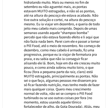
hidratando muito. Mais ou menos no fim de
setembro eu não aguentei mais, as pontas
estavam MUITO estragadas, e não só as pontas,
até na altura do pescoço ele estava acabado. Não
tive outra solução e cortei, na altura do pescoço
mesmo. Eu ia viajar em dezembro, e queria de todo
jeito meu cabelo mais comprido. Depois de umas
semanas usando aquele “shampoo bomba”
percebi que não estava fazendo efeito e li aqui que
não fazia nada bem. Parei com ele e passei a tomar
o Pill Food, até o meio de novembro. No começo de
dezembro, como meu cabelo é armado, fiz uma
progressiva, porque eu ia viajar de formatura pra
praia, e eu sabia que não ia conseguir ficar
alisando ele lá. Bom, hoje em dia ele cresceu muito
pouco, e como ainda sobrou muito loiro, o que
ficou (fora a pequena parte da raiz, claro) está
MUITO estragado, principalmente as pontas. Não
sei o que faço, algumas pessoas me disseram pra
só ficar fazendo nutrição, mas tenho medo de fazer
mais qualquer coisa. Quero meu crescimento
normal de volta, não sei se compro o Pill Food
turbinado ou se uso outras coisas por fora (no
momento, estou usando aquele tônico
fortalecedor de alho, da Gota Dourada). Aliás, meu