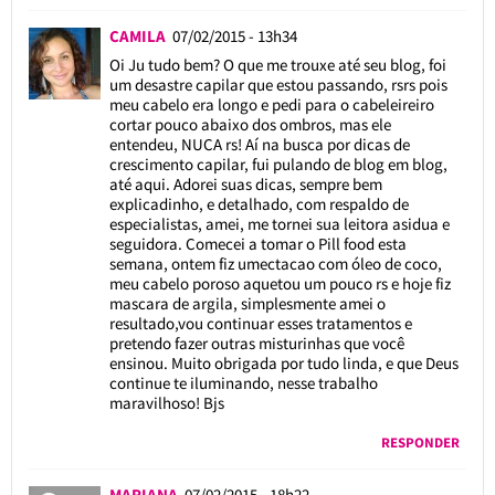
CAMILA
07/02/2015 - 13h34
Oi Ju tudo bem? O que me trouxe até seu blog, foi
um desastre capilar que estou passando, rsrs pois
meu cabelo era longo e pedi para o cabeleireiro
cortar pouco abaixo dos ombros, mas ele
entendeu, NUCA rs! Aí na busca por dicas de
crescimento capilar, fui pulando de blog em blog,
até aqui. Adorei suas dicas, sempre bem
explicadinho, e detalhado, com respaldo de
especialistas, amei, me tornei sua leitora asidua e
seguidora. Comecei a tomar o Pill food esta
semana, ontem fiz umectacao com óleo de coco,
meu cabelo poroso aquetou um pouco rs e hoje fiz
mascara de argila, simplesmente amei o
resultado,vou continuar esses tratamentos e
pretendo fazer outras misturinhas que você
ensinou. Muito obrigada por tudo linda, e que Deus
continue te iluminando, nesse trabalho
maravilhoso! Bjs
RESPONDER
MARIANA
07/02/2015 - 18h22