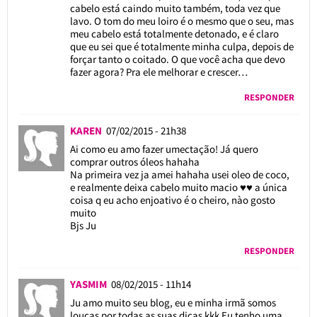
cabelo está caindo muito também, toda vez que
lavo. O tom do meu loiro é o mesmo que o seu, mas
meu cabelo está totalmente detonado, e é claro
que eu sei que é totalmente minha culpa, depois de
forçar tanto o coitado. O que você acha que devo
fazer agora? Pra ele melhorar e crescer…
RESPONDER
KAREN
07/02/2015 - 21h38
Ai como eu amo fazer umectação! Já quero
comprar outros óleos hahaha
Na primeira vez ja amei hahaha usei oleo de coco,
e realmente deixa cabelo muito macio ♥♥ a única
coisa q eu acho enjoativo é o cheiro, nào gosto
muito
Bjs Ju
RESPONDER
YASMIM
08/02/2015 - 11h14
Ju amo muito seu blog, eu e minha irmã somos
loucas por todas as suas dicas kkk Eu tenho uma