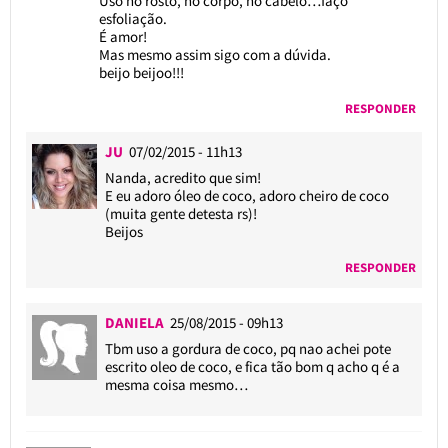
Uso no rosto, no corpo, no cabelo…faço
esfoliação.
É amor!
Mas mesmo assim sigo com a dúvida.
beijo beijoo!!!
RESPONDER
JU
07/02/2015 - 11h13
Nanda, acredito que sim!
E eu adoro óleo de coco, adoro cheiro de coco
(muita gente detesta rs)!
Beijos
RESPONDER
DANIELA
25/08/2015 - 09h13
Tbm uso a gordura de coco, pq nao achei pote
escrito oleo de coco, e fica tão bom q acho q é a
mesma coisa mesmo…