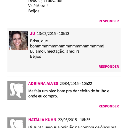
Deus seja Louvado!
Vc é Mara!!
Beijos
RESPONDER
JU
13/02/2015 - 10h13
Brisa, que
bommmmmmmmmmmmmmmmmmmm!
Eu amo umectação, amo! rs
Beijos
RESPONDER
ADRIANA ALVES
23/04/2015 - 10h22
Me fala um oleo bom pra dar efeito de brilho e
onde eu compro.
RESPONDER
NATÁLIA KUHN
22/06/2015 - 18h35
Oi Juh! Quero sua opinião na compra de óleos pra