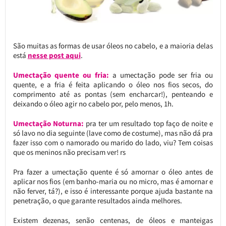
São muitas as formas de usar óleos no cabelo, e a maioria delas
está
nesse post aqui
.
Umectação quente ou fria:
a umectação pode ser fria ou
quente, e a fria é feita aplicando o óleo nos fios secos, do
comprimento até as pontas (sem encharcar!), penteando e
deixando o óleo agir no cabelo por, pelo menos, 1h.
Umectação Noturna:
pra ter um resultado top faço de noite e
só lavo no dia seguinte (lave como de costume), mas não dá pra
fazer isso com o namorado ou marido do lado, viu? Tem coisas
que os meninos não precisam ver! rs
Pra fazer a umectação quente é só amornar o óleo antes de
aplicar nos fios (em banho-maria ou no micro, mas é amornar e
não ferver, tá?), e isso é interessante porque ajuda bastante na
penetração, o que garante resultados ainda melhores.
Existem dezenas, senão centenas, de óleos e manteigas