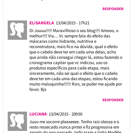
RESPONDER
ELISANGELA
13/04/2015 - 17h21
Oi Juuuu!!!!! Maravilhoso o seu blog!!!! Amooo, o
melhor!!!! Viu… Vc sempre fala do efeito das
máscaras como hidrante, nutritiva e
reconstrutora, mais fico na dúvida, qual o efeito
que o cabelo deve ter em cada uma delas, acho
que ainda não consegui chegar lá, estou fazendo o
cronograma capilar que vc indicou, uso os
produtos específicos para cada etapa, mais
sinceramente, não sei qual o efeito que o cabelo
deve ter em cada uma das etapas, estou ficando
muito maluquinha!!!!!! Rsrs, se puder me ajude por
favor. Bjs
RESPONDER
LUCIANA
13/04/2015 - 20h50
Juuu me socorre pleaseeee. Tenho raiz oleosa e o
resto ressecado.nunca pintei e fiz progressiva em
agosto do ano passado. Indicaram a linha Modèle