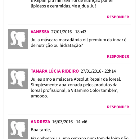
E Repair pra min sem foi de nutrição por ter
lipideos e ceramidas.Me ajdua Ju!
RESPONDER
VANESSA
27/01/2016 - 18h43
Ju, a máscara macadâmia oil premium da inoar é
de nutrição ou hidratação?
RESPONDER
TAMARA LÚCIA RIBEIRO
27/01/2016 - 22h14
Ju, eu amo a máscara Absolut Repair da loreal.
Simplesmente apaixonada pelos produtos da
loreal profissional, a Vitamino Color também,
amoooo.
RESPONDER
ANDREZA
16/03/2016 - 14h46
Boa tarde,
Fiz ombrehair a uma semana num tom de loiro não