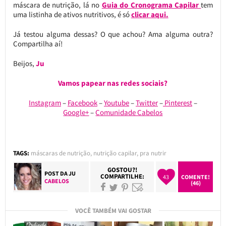
máscara de nutrição, lá no
Guia do Cronograma Capilar
tem
uma listinha de ativos nutritivos, é só
clicar aqui.
Já testou alguma dessas? O que achou? Ama alguma outra?
Compartilha aí!
Beijos,
Ju
Vamos papear nas redes sociais?
Instagram
–
Facebook
–
Youtube
–
Twitter
–
Pinterest
–
Google+
–
Comunidade Cabelos
TAGS:
máscaras de nutrição
,
nutrição capilar
,
pra nutrir
GOSTOU?!
POST DA
JU
COMPARTILHE:
43
COMENTE!
CABELOS
(46)
VOCÊ TAMBÉM VAI GOSTAR