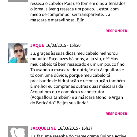
resseca o cabelo? Pois uso tbm em dias alternados
o loreal silver q resseca um pouco… estou com
medo de comprar por ser transparente… a
mascara é maravilhosa. Bjin
RESPONDER
JAQUE
16/03/2015 - 15h20
Ju, graças às suas dicas meu cabelo melhorou
muuuito! Faço luzes há anos, aí já viu, né? Mas
meu cabelo tá bem ressecado e um um pouco fino.
Tô usando a máscara de nutrição da Acquaflora e
tô com uma dúvida, porque meu cabelo tá
precisando de hidratação e reconstrução também.
É melhor eu comprar as outras duas máscaras da
Acquaflora ou o complexo reconstrutor
(Acquaflora também) e a máscara Monoi e Argan
do Boticário? Beijos sua linda!
RESPONDER
JACQUELINE
16/03/2015 - 16h37
Ju, faz uma resenha do creme creme Quinoa Active