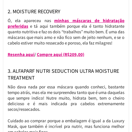
2. MOISTURE RECOVERY
Ó, ela apareceu nas
minhas máscaras de hidratação
preferidas
e tá aqui também porque ela é tanto hidratante
quanto nutritiva e faz os dois “trabalhos” muito bem. É uma das
máscaras que mais amo e não fico sem de jeito nenhum, e se o
cabelo estiver muito ressecado e poroso, ela faz milagres!
Resenha aqui
/
Compre aqui (R$209,00)
3. ALFAPARF NUTRI SEDUCTION ULTRA MOISTURE
TREATMENT
Não dava nada por essa máscara quando conheci, bastante
tempo atrás, mas ela me surpreendeu tanto que é uma daquelas
que sempre indico! Nutre muito, hidrata bem, tem o cheiro
delicioso e é mais indicada pra cabelos extremamente
secos/ressecados.
Cuidado ao comprar porque a embalagem é igual a da Luxury
Mask, que também é incrível pra nutrir, mas funciona melhor
em cabelos mais finos.