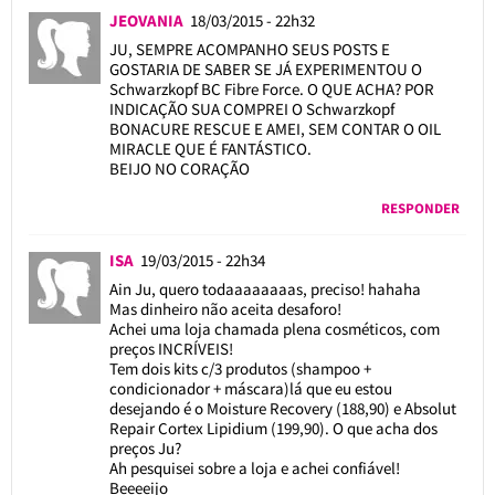
JEOVANIA
18/03/2015 - 22h32
JU, SEMPRE ACOMPANHO SEUS POSTS E
GOSTARIA DE SABER SE JÁ EXPERIMENTOU O
Schwarzkopf BC Fibre Force. O QUE ACHA? POR
INDICAÇÃO SUA COMPREI O Schwarzkopf
BONACURE RESCUE E AMEI, SEM CONTAR O OIL
MIRACLE QUE É FANTÁSTICO.
BEIJO NO CORAÇÃO
RESPONDER
ISA
19/03/2015 - 22h34
Ain Ju, quero todaaaaaaaas, preciso! hahaha
Mas dinheiro não aceita desaforo!
Achei uma loja chamada plena cosméticos, com
preços INCRÍVEIS!
Tem dois kits c/3 produtos (shampoo +
condicionador + máscara)lá que eu estou
desejando é o Moisture Recovery (188,90) e Absolut
Repair Cortex Lipidium (199,90). O que acha dos
preços Ju?
Ah pesquisei sobre a loja e achei confiável!
Beeeeijo