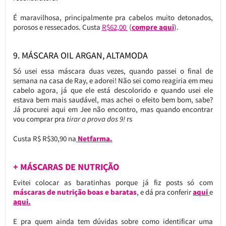
É maravilhosa, principalmente pra cabelos muito detonados,
porosos e ressecados. Custa
R$62,00
(
compre aqui
).
9. MÁSCARA OIL ARGAN, ALTAMODA
Só usei essa máscara duas vezes, quando passei o final de
semana na casa de Ray, e adorei! Não sei como reagiria em meu
cabelo agora, já que ele está descolorido e quando usei ele
estava bem mais saudável, mas achei o efeito bem bom, sabe?
Já procurei aqui em Jee não encontro, mas quando encontrar
vou comprar pra
tirar a prova dos 9!
rs
Custa R$ R$30,90 na
Netfarma.
+ MÁSCARAS DE NUTRIÇÃO
Evitei colocar as baratinhas porque já fiz posts só com
máscaras de nutrição boas e baratas
, e dá pra conferir
aqui
e
aqui.
E pra quem ainda tem dúvidas sobre como identificar uma