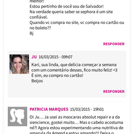
melhor!
Estou pertinho de você sou de Salvador!
Na verdade queria saber se sephora é um site
confiável.
Quando vc compra no site, vc compra no cartão ou
no boleto??
Bj
RESPONDER
JU
16/03/2015 - 09h07
Kari, sua linda, que delícia começar a semana
com um comentário desses, fico muito feliz! <3
É sim, eu compro no cartão!
Beijos
RESPONDER
PATRICIA MARQUES
15/03/2015 - 19h01
Oi Ju… Ja usei as mascaras absolut repair e a da
siencience, gostei muito… Mas o cabelo acostuma
né?! Agora estou experimentando uma nutritiva de
amarula da Amend e estou amando!!! Deixa o