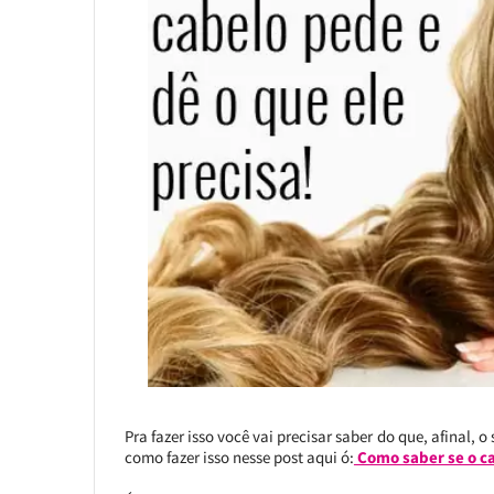
Pra fazer isso você vai precisar saber do que, afinal, o
como fazer isso nesse post aqui ó:
Como saber se o ca