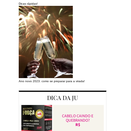
Dicas rápidas!
Ano novo 2023: como se preparar para a virada!
Preparando a cas
DICA DA JU
CABELO CAINDO E
QUEBRANDO?
R$