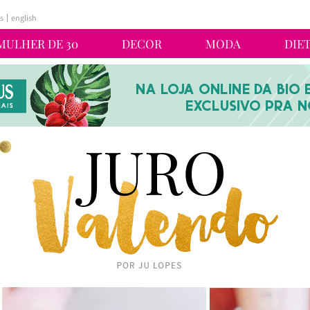
s
english
MULHER DE 30
DECOR
MODA
DIE