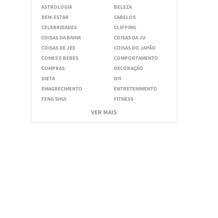
ASTROLOGIA
BELEZA
BEM-ESTAR
CABELOS
CELEBRIDADES
CLIPPING
COISAS DA BAHIA
COISAS DA JU
COISAS DE JEE
COISAS DO JAPÃO
COMES E BEBES
COMPORTAMENTO
COMPRAS
DECORAÇÃO
DIETA
DIY
EMAGRECIMENTO
ENTRETENIMENTO
FENG SHUI
FITNESS
VER MAIS