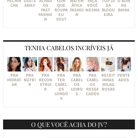
PECHIN
USEI E
ACHAD
COM
MATEM
FAÇA
TOP 10
O BOM
CHA
AMEI!
OS
QUE
ÁTICA
VOCÊ
DA
DA
FAST
ROUPA
FASHIO
MESMA
BLOGU
BAHIA
FASHIO
EU
N
EIRA
N
VOU?
TENHA CABELOS INCRÍVEIS JÁ
PRA
PRA
PRA
PRA
PRA
PRA
RECEIT
PENTE
HIDRAT
NUTRI
RECON
TER
CABEL
CABEL
INHAS
ADOS
AR
R
STRUI
CABEL
OS
OS
MILAG
R
OS
LOIRO
RESSE
ROSAS
LONGO
S
CADOS
S
O QUE VOCÊ ACHA DO JV?