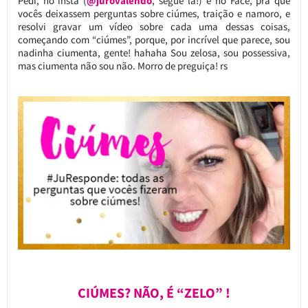
Pedi, no insta (
@jurovalendo
, segue lá!) e no Face, pra que
vocês deixassem perguntas sobre ciúmes, traição e namoro, e
resolvi gravar um vídeo sobre cada uma dessas coisas,
começando com “ciúmes”, porque, por incrível que parece, sou
nadinha ciumenta, gente! hahaha Sou zelosa, sou possessiva,
mas ciumenta não sou não. Morro de preguiça! rs
CIÚMES? NÃO, É “ZELO” !