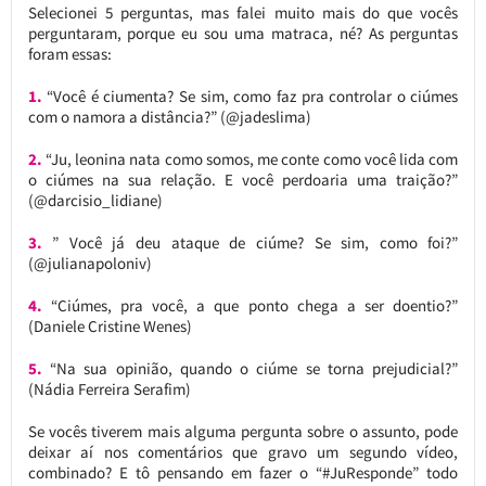
Selecionei 5 perguntas, mas falei muito mais do que vocês
perguntaram, porque eu sou uma matraca, né? As perguntas
foram essas:
1.
“Você é ciumenta? Se sim, como faz pra controlar o ciúmes
com o namora a distância?” (@jadeslima)
2.
“Ju, leonina nata como somos, me conte como você lida com
o ciúmes na sua relação. E você perdoaria uma traição?”
(@darcisio_lidiane)
3.
” Você já deu ataque de ciúme? Se sim, como foi?”
(@julianapoloniv)
4.
“Ciúmes, pra você, a que ponto chega a ser doentio?”
(Daniele Cristine Wenes)
5.
“Na sua opinião, quando o ciúme se torna prejudicial?”
(Nádia Ferreira Serafim)
Se vocês tiverem mais alguma pergunta sobre o assunto, pode
deixar aí nos comentários que gravo um segundo vídeo,
combinado? E tô pensando em fazer o “#JuResponde” todo