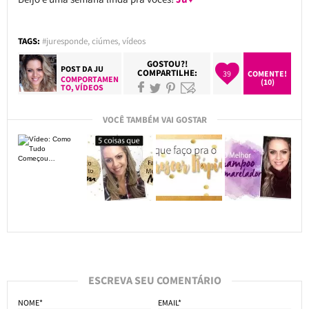
TAGS:
#juresponde
,
ciúmes
,
vídeos
GOSTOU?!
POST DA
JU
COMPARTILHE:
39
COMENTE!
COMPORTAMEN
(10)
TO
,
VÍDEOS
VOCÊ TAMBÉM VAI GOSTAR
ESCREVA SEU COMENTÁRIO
NOME*
EMAIL*