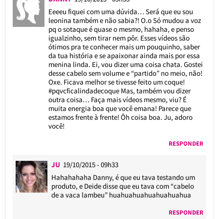
Eeeeu fiquei com uma dúvida… Será que eu sou
leonina também e não sabia?! O.o Só mudou a voz
pq o sotaque é quase o mesmo, hahaha, e penso
igualzinho, sem tirar nem pôr. Esses vídeos são
ótimos pra te conhecer mais um pouquinho, saber
da tua história e se apaixonar ainda mais por essa
menina linda. Ei, vou dizer uma coisa chata. Gostei
desse cabelo sem volume e “partido” no meio, não!
Oxe. Ficava melhor se tivesse feito um coque!
#pqvcficalindadecoque Mas, também vou dizer
outra coisa… Faça mais vídeos mesmo, viu? É
muita energia boa que você emana! Parece que
estamos frente à frente! Ôh coisa boa. Ju, adoro
você!
RESPONDER
JU
19/10/2015 - 09h33
Hahahahaha Danny, é que eu tava testando um
produto, e Deide disse que eu tava com “cabelo
de a vaca lambeu” huahuahuahuahuahuahua
RESPONDER