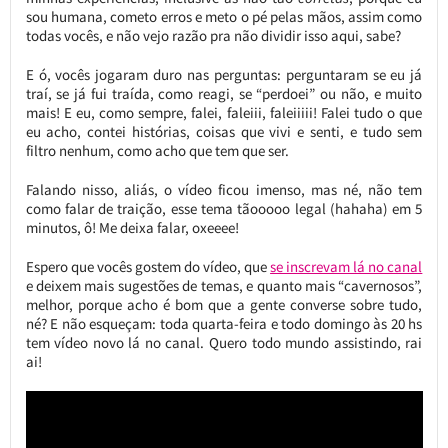
sou humana, cometo erros e meto o pé pelas mãos, assim como
todas vocês, e não vejo razão pra não dividir isso aqui, sabe?
E ó, vocês jogaram duro nas perguntas: perguntaram se eu já
traí, se já fui traída, como reagi, se “perdoei” ou não, e muito
mais! E eu, como sempre, falei, faleiii, faleiiiii! Falei tudo o que
eu acho, contei histórias, coisas que vivi e senti, e tudo sem
filtro nenhum, como acho que tem que ser.
Falando nisso, aliás, o vídeo ficou imenso, mas né, não tem
como falar de traição, esse tema tãooooo legal (hahaha) em 5
minutos, ô! Me deixa falar, oxeeee!
Espero que vocês gostem do vídeo, que
se inscrevam lá no canal
e deixem mais sugestões de temas, e quanto mais “cavernosos”,
melhor, porque acho é bom que a gente converse sobre tudo,
né? E não esqueçam: toda quarta-feira e todo domingo às 20 hs
tem vídeo novo lá no canal. Quero todo mundo assistindo, rai
ai!