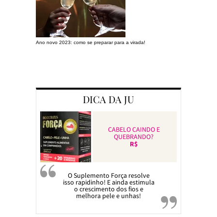
Ano novo 2023: como se preparar para a virada!
Preparando a c
DICA DA JU
CABELO CAINDO E
QUEBRANDO?
R$
O Suplemento Força resolve
isso rapidinho! E ainda estimula
o crescimento dos fios e
melhora pele e unhas!