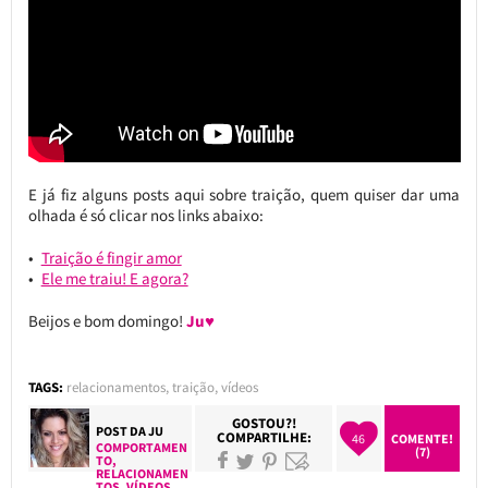
E já fiz alguns posts aqui sobre traição, quem quiser dar uma
olhada é só clicar nos links abaixo:
Traição é fingir amor
Ele me traiu! E agora?
Beijos e bom domingo!
Ju♥
TAGS:
relacionamentos
,
traição
,
vídeos
GOSTOU?!
POST DA
JU
COMPARTILHE:
46
COMENTE!
COMPORTAMEN
(7)
TO
,
RELACIONAMEN
TOS
,
VÍDEOS