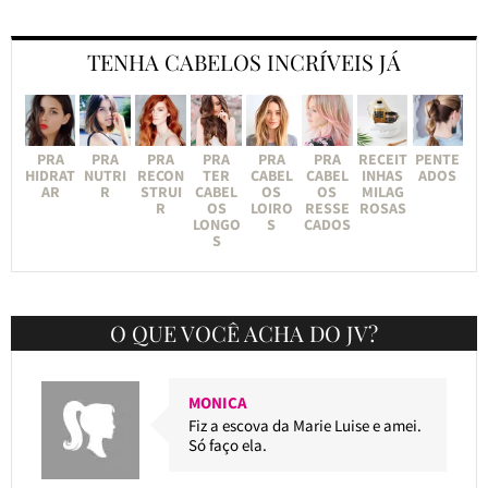
TENHA CABELOS INCRÍVEIS JÁ
PRA
PRA
PRA
PRA
PRA
PRA
RECEIT
PENTE
HIDRAT
NUTRI
RECON
TER
CABEL
CABEL
INHAS
ADOS
AR
R
STRUI
CABEL
OS
OS
MILAG
R
OS
LOIRO
RESSE
ROSAS
LONGO
S
CADOS
S
O QUE VOCÊ ACHA DO JV?
MONICA
Fiz a escova da Marie Luise e amei.
Só faço ela.