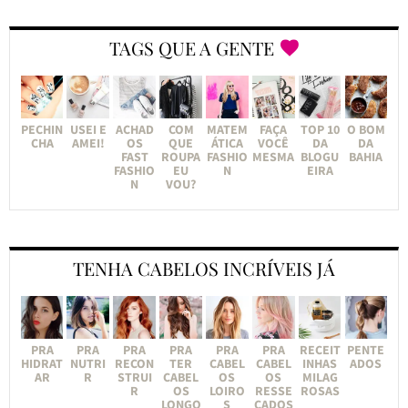
TAGS QUE A GENTE
PECHIN
USEI E
ACHAD
COM
MATEM
FAÇA
TOP 10
O BOM
CHA
AMEI!
OS
QUE
ÁTICA
VOCÊ
DA
DA
FAST
ROUPA
FASHIO
MESMA
BLOGU
BAHIA
FASHIO
EU
N
EIRA
N
VOU?
TENHA CABELOS INCRÍVEIS JÁ
PRA
PRA
PRA
PRA
PRA
PRA
RECEIT
PENTE
HIDRAT
NUTRI
RECON
TER
CABEL
CABEL
INHAS
ADOS
AR
R
STRUI
CABEL
OS
OS
MILAG
R
OS
LOIRO
RESSE
ROSAS
LONGO
S
CADOS