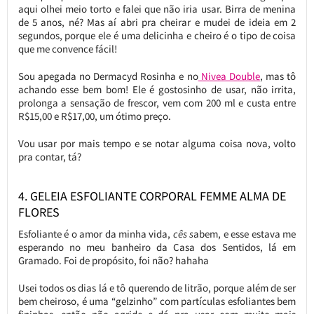
aqui olhei meio torto e falei que não iria usar. Birra de menina
de 5 anos, né? Mas aí abri pra cheirar e mudei de ideia em 2
segundos, porque ele é uma delicinha e cheiro é o tipo de coisa
que me convence fácil!
Sou apegada no Dermacyd Rosinha e no
Nivea Double
, mas tô
achando esse bem bom! Ele é gostosinho de usar, não irrita,
prolonga a sensação de frescor, vem com 200 ml e custa entre
R$15,00 e R$17,00, um ótimo preço.
Vou usar por mais tempo e se notar alguma coisa nova, volto
pra contar, tá?
4. GELEIA ESFOLIANTE CORPORAL FEMME ALMA DE
FLORES
Esfoliante é o amor da minha vida,
cês s
abem, e esse estava me
esperando no meu banheiro da Casa dos Sentidos, lá em
Gramado. Foi de propósito, foi não? hahaha
Usei todos os dias lá e tô querendo de litrão, porque além de ser
bem cheiroso, é uma “gelzinho” com partículas esfoliantes bem