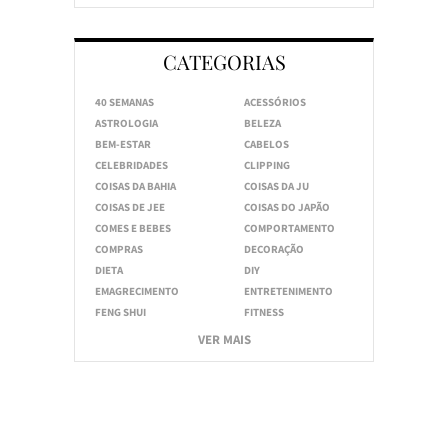
CATEGORIAS
40 SEMANAS
ACESSÓRIOS
ASTROLOGIA
BELEZA
BEM-ESTAR
CABELOS
CELEBRIDADES
CLIPPING
COISAS DA BAHIA
COISAS DA JU
COISAS DE JEE
COISAS DO JAPÃO
COMES E BEBES
COMPORTAMENTO
COMPRAS
DECORAÇÃO
DIETA
DIY
EMAGRECIMENTO
ENTRETENIMENTO
FENG SHUI
FITNESS
VER MAIS