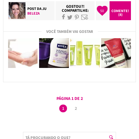
GOSTOU?!
POST DA
JU
COMPARTILHE:
50
COMENTE!
BELEZA
(8)
VOCÊ TAMBÉM VAI GOSTAR
PÁGINA 1 DE 2
1
2