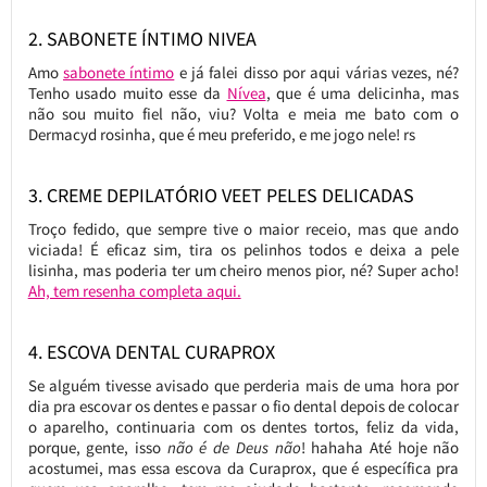
2. SABONETE ÍNTIMO NIVEA
Amo
sabonete íntimo
e já falei disso por aqui várias vezes, né?
Tenho usado muito esse da
Nívea
, que é uma delicinha, mas
não sou muito fiel não, viu? Volta e meia me bato com o
Dermacyd rosinha, que é meu preferido, e me jogo nele! rs
3. CREME DEPILATÓRIO VEET PELES DELICADAS
Troço fedido, que sempre tive o maior receio, mas que ando
viciada! É eficaz sim, tira os pelinhos todos e deixa a pele
lisinha, mas poderia ter um cheiro menos pior, né? Super acho!
Ah, tem resenha completa aqui.
4. ESCOVA DENTAL CURAPROX
Se alguém tivesse avisado que perderia mais de uma hora por
dia pra escovar os dentes e passar o fio dental depois de colocar
o aparelho, continuaria com os dentes tortos, feliz da vida,
porque, gente, isso
não é de Deus não
! hahaha Até hoje não
acostumei, mas essa escova da Curaprox, que é específica pra