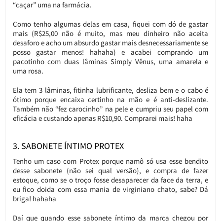
“caçar” uma na farmácia.
Como tenho algumas delas em casa, fiquei com dó de gastar
mais (R$25,00 não é muito, mas meu dinheiro não aceita
desaforo e acho um absurdo gastar mais desnecessariamente se
posso gastar menos! hahaha) e acabei comprando um
pacotinho com duas lâminas Simply Vênus, uma amarela e
uma rosa.
Ela tem 3 lâminas, fitinha lubrificante, desliza bem e o cabo é
ótimo porque encaixa certinho na mão e é anti-deslizante.
Também não “fez carocinho” na pele e cumpriu seu papel com
eficácia e custando apenas R$10,90. Comprarei mais! haha
3. SABONETE ÍNTIMO PROTEX
Tenho um caso com Protex porque namô só usa esse bendito
desse sabonete (não sei qual versão), e compra de fazer
estoque, como se o troço fosse desaparecer da face da terra, e
eu fico doida com essa mania de virginiano chato, sabe? Dá
briga! hahaha
Daí que quando esse sabonete íntimo da marca chegou por