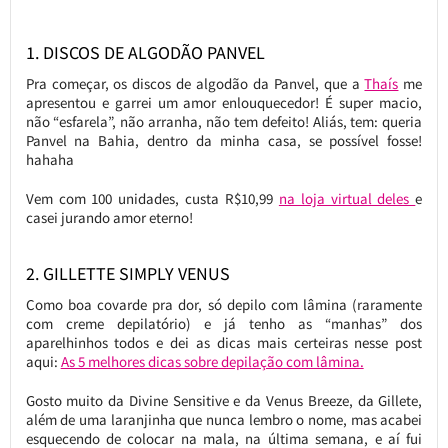
1. DISCOS DE ALGODÃO PANVEL
Pra começar, os discos de algodão da Panvel, que a
Thaís
me
apresentou e garrei um amor enlouquecedor! É super macio,
não “esfarela”, não arranha, não tem defeito! Aliás, tem: queria
Panvel na Bahia, dentro da minha casa, se possível fosse!
hahaha
Vem com 100 unidades, custa R$10,99
na loja virtual deles
e
casei jurando amor eterno!
2. GILLETTE SIMPLY VENUS
Como boa covarde pra dor, só depilo com lâmina (raramente
com creme depilatório) e já tenho as “manhas” dos
aparelhinhos todos e dei as dicas mais certeiras nesse post
aqui:
As 5 melhores dicas sobre depilação com lâmina.
Gosto muito da Divine Sensitive e da Venus Breeze, da Gillete,
além de uma laranjinha que nunca lembro o nome, mas acabei
esquecendo de colocar na mala, na última semana, e aí fui