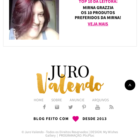
TOP 10 DA LEITORA:
MIRNA GRAZZIA
OS 10 PRODUTOS
PREFERIDOS DA MIRNA!
VEJA MAIS
HOME
SOBRE
ANUNCIE
ARQUIVOS
BLOG FEITO COM
DESDE 2013
© Juro Valendo - Todos os Direitos Reservados | DESIGN:
My Wishes
Gallery
| PROGRAMAÇÃO:
PlicPlac