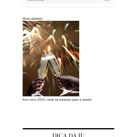
Dicas rápidas!
Ano novo 2023: como se preparar para a virada!
Preparando a c
DICA DA JU