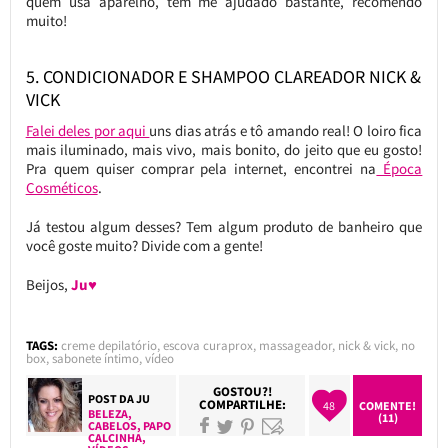
quem usa aparelho, tem me ajudado bastante, recomendo
muito!
5. CONDICIONADOR E SHAMPOO CLAREADOR NICK &
VICK
Falei deles por aqui
uns dias atrás e tô amando real! O loiro fica
mais iluminado, mais vivo, mais bonito, do jeito que eu gosto!
Pra quem quiser comprar pela internet, encontrei na
Época
Cosméticos
.
Já testou algum desses? Tem algum produto de banheiro que
você goste muito? Divide com a gente!
Beijos,
Ju♥
TAGS:
creme depilatório
,
escova curaprox
,
massageador
,
nick & vick
,
no
box
,
sabonete íntimo
,
vídeo
GOSTOU?!
POST DA
JU
COMPARTILHE:
48
COMENTE!
BELEZA
,
(11)
CABELOS
,
PAPO
CALCINHA
,