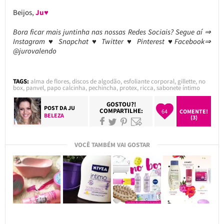
Beijos,
Ju♥
Bora ficar mais juntinha nas nossas Redes Sociais? Segue aí ⇒
Instagram ♥ Snapchat ♥ Twitter ♥ Pinterest ♥Facebook⇒
@jurovalendo
TAGS:
alma de flores
,
discos de algodão
,
esfoliante corporal
,
gillette
,
no
box
,
panvel
,
papo calcinha
,
pechincha
,
protex
,
ricca
,
sabonete íntimo
GOSTOU?!
POST DA
JU
COMPARTILHE:
64
COMENTE!
BELEZA
(3)
VOCÊ TAMBÉM VAI GOSTAR