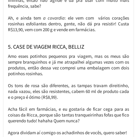
fininhas, então não agride e dá pra usar com muito mais
frequência, sabe?
Ah, e ainda tem
a covardia
: ele vem com vários corações
rosinhas esfoliantes dentro, gente, não dá pra resistir! Custa
R$13,90, vem com 200 g e vende em farmácias.
5. CASE DE VIAGEM RICCA, BELLIZ
Amo esses potinhos pequenos pra viagem, mas os meus são
sempre branquinhos e já me atrapalhei algumas vezes com os
produtos, então dessa vez comprei uma embalagem com dois
potinhos rosinhas.
Os tons de rosa são diferentes, as tampas travam direitinho,
nada vazou, eles são resistentes, cabem 60 ml de produto cada
e o preço é ótimo (R$8,99).
Acha fácil em farmácias, e eu gostaria de ficar cega para as
coisas da Ricca, porque são tantas tranqueirinhas fofas que fico
querendo tudo! hahaha Quem nunca?
Agora dividam aí comigo os achadinhos de vocês, quero saber!