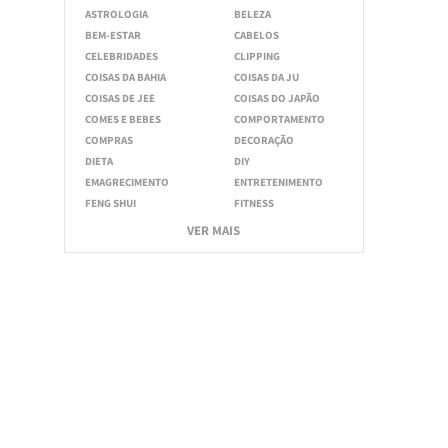
ASTROLOGIA
BELEZA
BEM-ESTAR
CABELOS
CELEBRIDADES
CLIPPING
COISAS DA BAHIA
COISAS DA JU
COISAS DE JEE
COISAS DO JAPÃO
COMES E BEBES
COMPORTAMENTO
COMPRAS
DECORAÇÃO
DIETA
DIY
EMAGRECIMENTO
ENTRETENIMENTO
FENG SHUI
FITNESS
VER MAIS