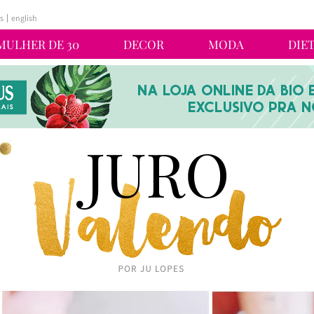
s
english
MULHER DE 30
DECOR
MODA
DIE