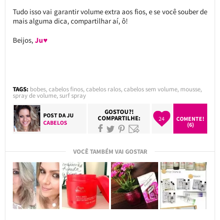
Tudo isso vai garantir volume extra aos fios, e se você souber de
mais alguma dica, compartilhar aí, ô!
Beijos,
Ju♥
TAGS:
bobes
,
cabelos finos
,
cabelos ralos
,
cabelos sem volume
,
mousse
,
spray de volume
,
surf spray
GOSTOU?!
POST DA
JU
COMPARTILHE:
24
COMENTE!
CABELOS
(6)
VOCÊ TAMBÉM VAI GOSTAR