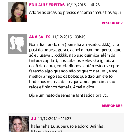
EDILAINE FREITAS
10/12/2015 - 14h23
Adorei as dicas pq preciso encorpar meus fios aqui
RESPONDER
ANA SALES
11/12/2015 - 09h49
Bom dia flor do dia (bom dia atrasado…kkk), vi o
post do bobes agora e achei o máximo..pensei que
só eu usava…kkkkkk, não uso química(além da
tintura capilar), nos cabelos e eles são iguais a
cocô de cabra, enroladinhos..então estou sempre
fazendo algo quando não os quero natural, e meu
melhor amigo são os bobes que dão um efeito
lindo nos meus cabelos que ainda por cima são
ralos e fininhos demais. Amei a dica.
Bjs e um resto de semana fantástica pra vc.
RESPONDER
JU
11/12/2015 - 11h22
hahahaha Eu super uso e adoro, Aninha!
E bom diaaaa! <3