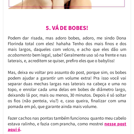
5. VÁ DE BOBES!
Podem dar risada, mas adoro bobes, adoro, me sindo Dona
Florinda total com eles! hahaha Tenho dos mais finos e dos
mais largos, daqueles com velcro, e acho que eles dão um
acabamento
bem legal, sabe? Geralmente uso só na frente e nas
laterais, e, acreditem se quiser, prefiro eles que o babyliss!
Mas, deixa eu voltar pro assunto do post, porque sim, os bobes
podem ajudar a garantir um volume extra! Pra isso você vai
separar duas mechas largas nas laterais na cabeça e uma no
topo, e enrolar cada uma delas em bobes de diâmetro largo,
deixando lá por, mais ou menos, 30 minutos. Depois é só soltar
os fios (não penteia, viu?) e, caso queira, finalizar com uma
pomada em pó, que garante ainda mais volume.
Fazer cachos nas pontas também funcionou quanto meu cabelo
estava ralinho, e fazia com prancha, como mostrei
nesse post
aqui ó
.