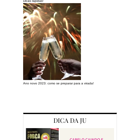
Dicas rápidas!
Ano novo 2023: como se preparar para a virada!
Preparando a c
DICA DA JU
CABELO CAINDO E