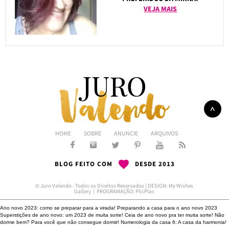
VEJA MAIS
HOME
SOBRE
ANUNCIE
ARQUIVOS
BLOG FEITO COM
DESDE 2013
© Juro Valendo - Todos os Direitos Reservados | DESIGN:
My Wishes
Gallery
| PROGRAMAÇÃO:
PlicPlac
Ano novo 2023: como se preparar para a virada!
Preparando a casa para o ano novo 2023
Superstições de ano novo: um 2023 de muita sorte!
Ceia de ano novo pra ter muita sorte!
Não
dorme bem?
Para você que não consegue dormir!
Numerologia da casa 6: A casa da harmonia!