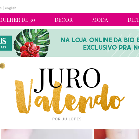
s
english
MULHER DE 30
DECOR
MODA
DIE