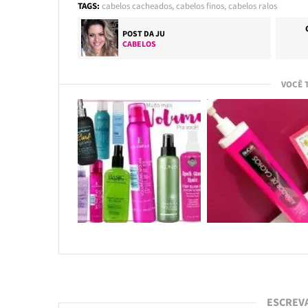
TAGS:
cabelos cacheados
,
cabelos finos
,
cabelos ralos
POST DA
JU
CABELOS
VOCÊ 
ESCREV