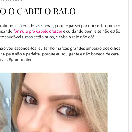
O O CABELO RALO
alinho, e já era de se esperar, porque passei por um corte químico
 usando
fórmula pro cabelo crescer
e cuidando bem, eles não estão
te saudáveis, mas estão ralos, e cabelo ralo não dá!
e não vou escondê-los, eu tenho marcas grandes embaixo dos olhos
ha pele não é perfeita, porque eu sou gente e não boneca de cera,
isso. #prontofalei