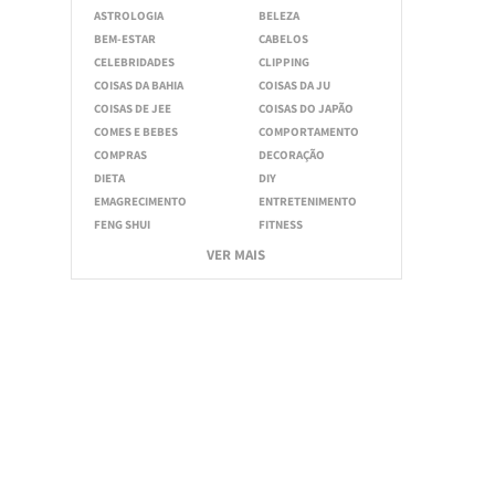
ASTROLOGIA
BELEZA
BEM-ESTAR
CABELOS
CELEBRIDADES
CLIPPING
COISAS DA BAHIA
COISAS DA JU
COISAS DE JEE
COISAS DO JAPÃO
COMES E BEBES
COMPORTAMENTO
COMPRAS
DECORAÇÃO
DIETA
DIY
EMAGRECIMENTO
ENTRETENIMENTO
FENG SHUI
FITNESS
VER MAIS