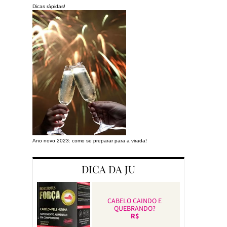
Dicas rápidas!
Ano novo 2023: como se preparar para a virada!
Preparando a cas
DICA DA JU
CABELO CAINDO E
QUEBRANDO?
R$