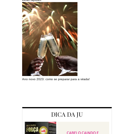
Ano novo 2023: como se preparar para a virada!
Preparando a c
DICA DA JU
CABELO CAINDO E