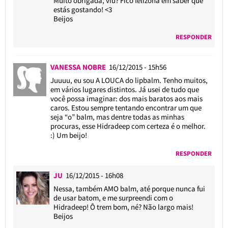
Muito obrigada, viu? Fico felizona em saber que
estás gostando! <3
Beijos
RESPONDER
VANESSA NOBRE
16/12/2015 - 15h56
Juuuu, eu sou A LOUCA do lipbalm. Tenho muitos,
em vários lugares distintos. Já usei de tudo que
você possa imaginar: dos mais baratos aos mais
caros. Estou sempre tentando encontrar um que
seja “o” balm, mas dentre todas as minhas
procuras, esse Hidradeep com certeza é o melhor.
:) Um beijo!
RESPONDER
JU
16/12/2015 - 16h08
Nessa, também AMO balm, até porque nunca fui
de usar batom, e me surpreendi com o
Hidradeep! Ô trem bom, né? Não largo mais!
Beijos