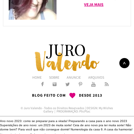
VEJA MAIS
HOME
SOBRE
ANUNCIE
ARQUIVOS
BLOG FEITO COM
DESDE 2013
© Juro Valendo - Todos os Direitos Reservados | DESIGN:
My Wishes
Gallery
| PROGRAMAÇÃO:
PlicPlac
Ano novo 2023: como se preparar para a virada!
Preparando a casa para o ano novo 2023
Superstições de ano novo: um 2023 de muita sorte!
Ceia de ano novo pra ter muita sorte!
Não
dorme bem?
Para você que não consegue dormir!
Numerologia da casa 6: A casa da harmonia!