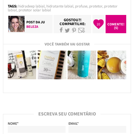
TAGS:
hidradeep labial
,
hidratante labial
,
profuse
,
protetor
,
protetor
labial
,
protetor solar labial
GOSTOU?!
POST DA
JU
COMPARTILHE:
20
COMENTE!
BELEZA
(5)
VOCÊ TAMBÉM VAI GOSTAR
ESCREVA SEU COMENTÁRIO
NOME*
EMAIL*