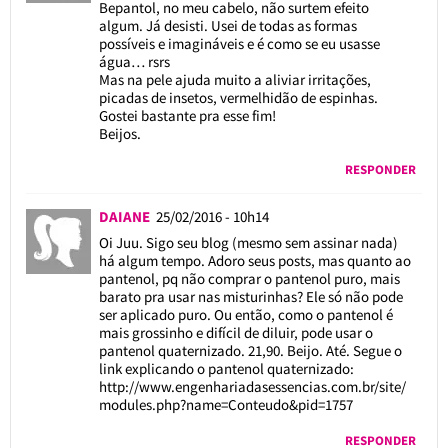
Bepantol, no meu cabelo, não surtem efeito
algum. Já desisti. Usei de todas as formas
possíveis e imagináveis e é como se eu usasse
água… rsrs
Mas na pele ajuda muito a aliviar irritações,
picadas de insetos, vermelhidão de espinhas.
Gostei bastante pra esse fim!
Beijos.
RESPONDER
DAIANE
25/02/2016 - 10h14
Oi Juu. Sigo seu blog (mesmo sem assinar nada)
há algum tempo. Adoro seus posts, mas quanto ao
pantenol, pq não comprar o pantenol puro, mais
barato pra usar nas misturinhas? Ele só não pode
ser aplicado puro. Ou então, como o pantenol é
mais grossinho e difícil de diluir, pode usar o
pantenol quaternizado. 21,90. Beijo. Até. Segue o
link explicando o pantenol quaternizado:
http://www.engenhariadasessencias.com.br/site/
modules.php?name=Conteudo&pid=1757
RESPONDER