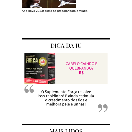
Ano novo 2023: como se preparar para a virada!
Preparando a c
DICA DA JU
CABELO CAINDO E
QUEBRANDO?
R$
O Suplemento Força resolve
isso rapidinho! E ainda estimula
o crescimento dos fios e
melhora pele e unhas!
MAIS LIDOS