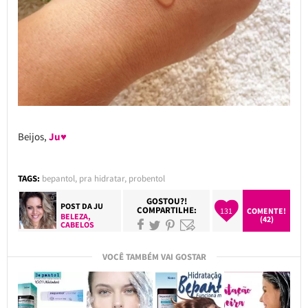
Beijos,
Ju♥
TAGS:
bepantol
,
pra hidratar
,
probentol
GOSTOU?!
POST DA
JU
COMPARTILHE:
131
COMENTE!
BELEZA
,
(42)
CABELOS
VOCÊ TAMBÉM VAI GOSTAR