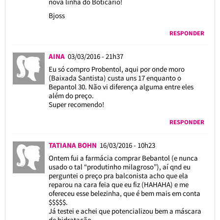
nova linha do Boticário!
Bjoss
RESPONDER
AINA
03/03/2016 - 21h37
Eu só compro Probentol, aqui por onde moro
(Baixada Santista) custa uns 17 enquanto o
Bepantol 30. Não vi diferença alguma entre eles
além do preço.
Super recomendo!
RESPONDER
TATIANA BOHN
16/03/2016 - 10h23
Ontem fui a farmácia comprar Bebantol (e nunca
usado o tal “produtinho milagroso”), aí qnd eu
perguntei o preço pra balconista acho que ela
reparou na cara feia que eu fiz (HAHAHA) e me
ofereceu esse belezinha, que é bem mais em conta
$$$$$.
Já testei e achei que potencializou bem a máscara
de hidratação.