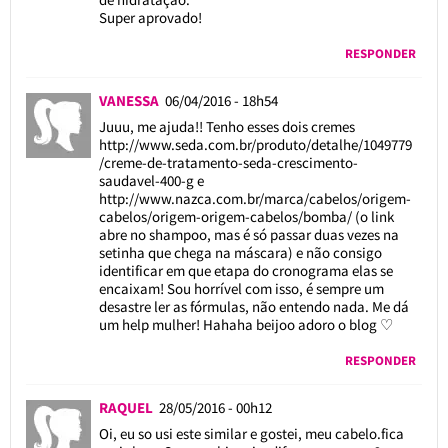
Super aprovado!
RESPONDER
VANESSA
06/04/2016 - 18h54
Juuu, me ajuda!! Tenho esses dois cremes
http://www.seda.com.br/produto/detalhe/1049779
/creme-de-tratamento-seda-crescimento-
saudavel-400-g
e
http://www.nazca.com.br/marca/cabelos/origem-
cabelos/origem-origem-cabelos/bomba/
(o link
abre no shampoo, mas é só passar duas vezes na
setinha que chega na máscara) e não consigo
identificar em que etapa do cronograma elas se
encaixam! Sou horrível com isso, é sempre um
desastre ler as fórmulas, não entendo nada. Me dá
um help mulher! Hahaha beijoo adoro o blog ♡
RESPONDER
RAQUEL
28/05/2016 - 00h12
Oi, eu so usi este similar e gostei, meu cabelo.fica