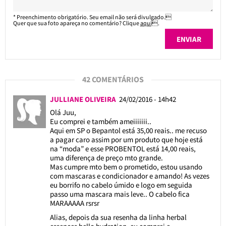
* Preenchimento obrigatório. Seu email não será divulgado.
Quer que sua foto apareça no comentário? Clique
aqui
.
42 COMENTÁRIOS
JULLIANE OLIVEIRA
24/02/2016 - 14h42
Olá Juu,
Eu comprei e também ameiiiiiii..
Aqui em SP o Bepantol está 35,00 reais.. me recuso
a pagar caro assim por um produto que hoje está
na “moda” e esse PROBENTOL está 14,00 reais,
uma diferença de preço mto grande.
Mas cumpre mto bem o prometido, estou usando
com mascaras e condicionador e amando! As vezes
eu borrifo no cabelo úmido e logo em seguida
passo uma mascara mais leve.. O cabelo fica
MARAAAAA rsrsr
Alias, depois da sua resenha da linha herbal