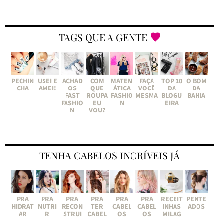
TAGS QUE A GENTE
PECHIN
USEI E
ACHAD
COM
MATEM
FAÇA
TOP 10
O BOM
CHA
AMEI!
OS
QUE
ÁTICA
VOCÊ
DA
DA
FAST
ROUPA
FASHIO
MESMA
BLOGU
BAHIA
FASHIO
EU
N
EIRA
N
VOU?
TENHA CABELOS INCRÍVEIS JÁ
PRA
PRA
PRA
PRA
PRA
PRA
RECEIT
PENTE
HIDRAT
NUTRI
RECON
TER
CABEL
CABEL
INHAS
ADOS
AR
R
STRUI
CABEL
OS
OS
MILAG