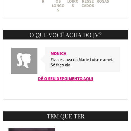
R
OS
LOIRO
RESSE
ROSAS
LONGO
S
CADOS
S
O QUE VOCÊ ACHA DO JV?
MONICA
Fiz a escova da Marie Luise e amei.
Só faço ela.
DÊ O SEU DEPOIMENTO AQUI
TEM QUE TER