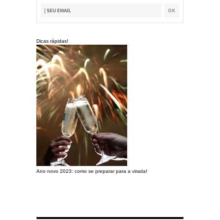
Dicas rápidas!
Ano novo 2023: como se preparar para a virada!
Preparando a c