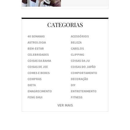
CATEGORIAS
40 SEMANAS
ACESSÓRIOS
ASTROLOGIA
BELEZA
BEM-ESTAR
CABELOS
CELEBRIDADES
CLIPPING
COISAS DA BAHIA
COISAS DA JU
COISAS DE JEE
COISAS DO JAPÃO
COMES E BEBES
COMPORTAMENTO
COMPRAS
DECORAÇÃO
DIETA
DIY
EMAGRECIMENTO
ENTRETENIMENTO
FENG SHUI
FITNESS
VER MAIS