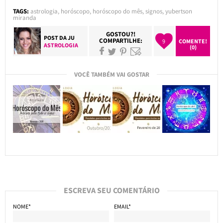
TAGS:
astrologia
,
horóscopo
,
horóscopo do mês
,
signos
,
yubertson
miranda
GOSTOU?!
POST DA
JU
COMPARTILHE:
9
COMENTE!
ASTROLOGIA
(0)
VOCÊ TAMBÉM VAI GOSTAR
ESCREVA SEU COMENTÁRIO
NOME*
EMAIL*