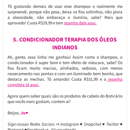
Tô gostando demais de usar esse shampoo e realmente me
surpreendi, porque não pesa, deixa os fios soltinhos, não piora
a oleosidade, não embaraça e ilumina, sabe? Mais que
aprovado! Custa R$29,99 e tem
resenha dele aqui.
5. CONDICIONADOR TERAPIA DOS ÓLEOS
INDIANOS
Ah, gente, essa linha me ganhou! Assim como o shampoo, o
condicionador é super bom e tem efeito de máscara, sabe? Os
fios ficam muito macios, alinhados, sedosos, com menos
ressecamento nas pontas e com um iluminado bem bonito, que
destaca as mechas. Tô amando! Custa R$31,99 e a
resenha
completa tá aqui.
Agora quero saber quais são os produtos de cabelo do Boticário
que vocês mais gostam, contem aí!
Beijos,
Ju♥
Siga nossas Redes Sociais ⇒ Instagram ♥ Snapchat ♥ Twitter ♥
Pinterest ♥Facebook⇒ @jurovalendo