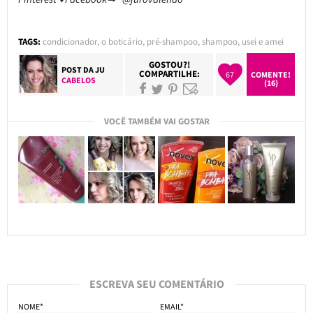
TAGS:
condicionador
,
o boticário
,
pré-shampoo
,
shampoo
,
usei e amei
GOSTOU?!
POST DA
JU
COMPARTILHE:
67
COMENTE!
CABELOS
(16)
VOCÊ TAMBÉM VAI GOSTAR
ESCREVA SEU COMENTÁRIO
NOME*
EMAIL*