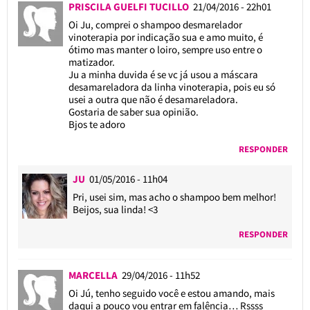
PRISCILA GUELFI TUCILLO
21/04/2016 - 22h01
Oi Ju, comprei o shampoo desmarelador
vinoterapia por indicação sua e amo muito, é
ótimo mas manter o loiro, sempre uso entre o
matizador.
Ju a minha duvida é se vc já usou a máscara
desamareladora da linha vinoterapia, pois eu só
usei a outra que não é desamareladora.
Gostaria de saber sua opinião.
Bjos te adoro
RESPONDER
JU
01/05/2016 - 11h04
Pri, usei sim, mas acho o shampoo bem melhor!
Beijos, sua linda! <3
RESPONDER
MARCELLA
29/04/2016 - 11h52
Oi Jú, tenho seguido você e estou amando, mais
daqui a pouco vou entrar em falência… Rssss