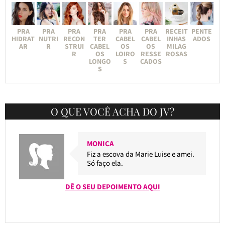
PRA
PRA
PRA
PRA
PRA
PRA
RECEIT
PENTE
HIDRAT
NUTRI
RECON
TER
CABEL
CABEL
INHAS
ADOS
AR
R
STRUI
CABEL
OS
OS
MILAG
R
OS
LOIRO
RESSE
ROSAS
LONGO
S
CADOS
S
O QUE VOCÊ ACHA DO JV?
MONICA
Fiz a escova da Marie Luise e amei.
Só faço ela.
DÊ O SEU DEPOIMENTO AQUI