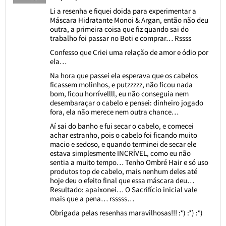
Li a resenha e fiquei doida para experimentar a
Máscara Hidratante Monoi & Argan, então não deu
outra, a primeira coisa que fiz quando sai do
trabalho foi passar no Boti e comprar… Rssss
Confesso que Criei uma relação de amor e ódio por
ela…
Na hora que passei ela esperava que os cabelos
ficassem molinhos, e putzzzzz, não ficou nada
bom, ficou horrívellll, eu não conseguia nem
desembaraçar o cabelo e pensei: dinheiro jogado
fora, ela não merece nem outra chance…
Aí sai do banho e fui secar o cabelo, e comecei
achar estranho, pois o cabelo foi ficando muito
macio e sedoso, e quando terminei de secar ele
estava simplesmente INCRÍVEL, como eu não
sentia a muito tempo… Tenho Ombré Hair e só uso
produtos top de cabelo, mais nenhum deles até
hoje deu o efeito final que essa máscara deu…
Resultado: apaixonei… O Sacrifício inicial vale
mais que a pena… rsssss…
Obrigada pelas resenhas maravilhosas!!! :*) :*) :*)