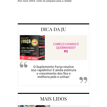
Ano novo 2023: como se preparar para a virada!
Preparando a c
DICA DA JU
CABELO CAINDO E
QUEBRANDO?
R$
O Suplemento Força resolve
isso rapidinho! E ainda estimula
o crescimento dos fios e
melhora pele e unhas!
MAIS LIDOS