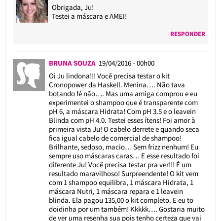
Obrigada, Ju!
Testei a máscara e AMEI!
RESPONDER
BRUNA SOUZA
19/04/2016 - 00h00
Oi Ju lindona!!! Você precisa testar o kit
Cronopower da Haskell. Menina…. Não tava
botando fé não…. Mas uma amiga comprou e eu
experimentei o shampoo que é transparente com
pH 6, a máscara Hidrata! Com pH 3.5 e o leavein
Blinda com pH 4.0. Testei esses ítens! Foi amor à
primeira vista Ju! O cabelo derrete e quando seca
fica igual cabelo de comercial de shampoo!
Brilhante, sedoso, macio… Sem frizz nenhum! Eu
sempre uso máscaras caras… E esse resultado foi
diferente Ju! Você precisa testar pra ver!!! É um
resultado maravilhoso! Surpreendente! O kit vem
com 1 shampoo equilibra, 1 máscara Hidrata, 1
máscara Nutri, 1 máscara repara e 1 leavein
blinda. Ela pagou 135,00 o kit completo. E eu to
doidinha por um também! Kkkkk…. Gostaria muito
de ver uma resenha sua pois tenho certeza que vai