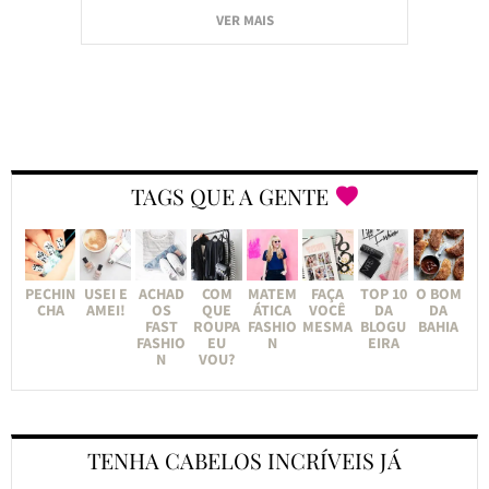
VER MAIS
TAGS QUE A GENTE
PECHIN
USEI E
ACHAD
COM
MATEM
FAÇA
TOP 10
O BOM
CHA
AMEI!
OS
QUE
ÁTICA
VOCÊ
DA
DA
FAST
ROUPA
FASHIO
MESMA
BLOGU
BAHIA
FASHIO
EU
N
EIRA
N
VOU?
TENHA CABELOS INCRÍVEIS JÁ