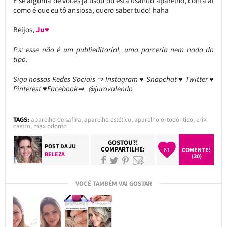
E se alguma de vocês já usou ou está usando aparelho, conta aí
como é que eu tô ansiosa, quero saber tudo! haha
Beijos,
Ju♥
P.s: esse não é um publieditorial, uma parceria nem nada do
tipo.
Siga nossas Redes Sociais ⇒ Instagram ♥ Snapchat ♥ Twitter ♥
Pinterest ♥Facebook⇒ @jurovalendo
TAGS:
aparelho de safira
,
aparelho estético
,
aparelho ortodôntico
,
erik
castro
,
max odonto
GOSTOU?!
POST DA
JU
COMPARTILHE:
61
COMENTE!
BELEZA
(30)
VOCÊ TAMBÉM VAI GOSTAR