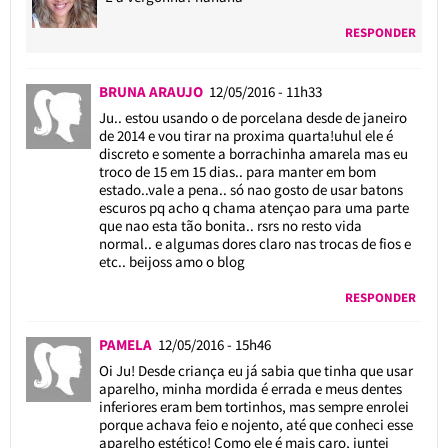
RESPONDER
BRUNA ARAUJO
12/05/2016 - 11h33
Ju.. estou usando o de porcelana desde de janeiro
de 2014 e vou tirar na proxima quarta!uhul ele é
discreto e somente a borrachinha amarela mas eu
troco de 15 em 15 dias.. para manter em bom
estado..vale a pena.. só nao gosto de usar batons
escuros pq acho q chama atençao para uma parte
que nao esta tão bonita.. rsrs no resto vida
normal.. e algumas dores claro nas trocas de fios e
etc.. beijoss amo o blog
RESPONDER
PAMELA
12/05/2016 - 15h46
Oi Ju! Desde criança eu já sabia que tinha que usar
aparelho, minha mordida é errada e meus dentes
inferiores eram bem tortinhos, mas sempre enrolei
porque achava feio e nojento, até que conheci esse
aparelho estético! Como ele é mais caro, juntei