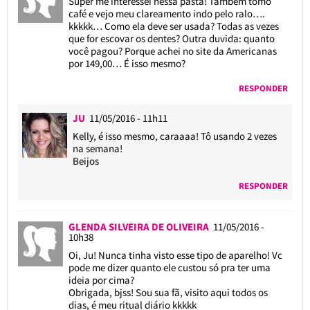
Super me interessei nessa pasta! Também tomo
café e vejo meu clareamento indo pelo ralo….
kkkkk… Como ela deve ser usada? Todas as vezes
que for escovar os dentes? Outra duvida: quanto
você pagou? Porque achei no site da Americanas
por 149,00… É isso mesmo?
RESPONDER
JU
11/05/2016 - 11h11
Kelly, é isso mesmo, caraaaa! Tô usando 2 vezes
na semana!
Beijos
RESPONDER
GLENDA SILVEIRA DE OLIVEIRA
11/05/2016 -
10h38
Oi, Ju! Nunca tinha visto esse tipo de aparelho! Vc
pode me dizer quanto ele custou só pra ter uma
ideia por cima?
Obrigada, bjss! Sou sua fã, visito aqui todos os
dias, é meu ritual diário kkkkk