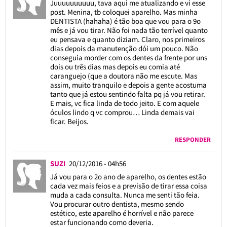
Juuuuuuuuuu, tava aqui me atualizando e vi esse
post. Menina, tb coloquei aparelho. Mas minha
DENTISTA (hahaha) é tão boa que vou para o 9o
mês e já vou tirar. Não foi nada tão terrível quanto
eu pensava e quanto diziam. Claro, nos primeiros
dias depois da manutenção dói um pouco. Não
conseguia morder com os dentes da frente por uns
dois ou três dias mas depois eu comia até
caranguejo (que a doutora não me escute. Mas
assim, muito tranquilo e depois a gente acostuma
tanto que já estou sentindo falta pq já vou retirar.
E mais, vc fica linda de todo jeito. E com aquele
óculos lindo q vc comprou… Linda demais vai
ficar. Beijos.
RESPONDER
SUZI
20/12/2016 - 04h56
Já vou para o 2o ano de aparelho, os dentes estão
cada vez mais feios e a previsão de tirar essa coisa
muda a cada consulta. Nunca me senti tão feia.
Vou procurar outro dentista, mesmo sendo
estético, este aparelho é horrível e não parece
estar funcionando como deveria.