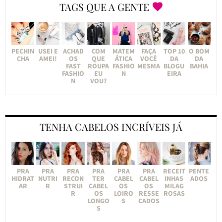
TAGS QUE A GENTE
PECHIN
USEI E
ACHAD
COM
MATEM
FAÇA
TOP 10
O BOM
CHA
AMEI!
OS
QUE
ÁTICA
VOCÊ
DA
DA
FAST
ROUPA
FASHIO
MESMA
BLOGU
BAHIA
FASHIO
EU
N
EIRA
N
VOU?
TENHA CABELOS INCRÍVEIS JÁ
PRA
PRA
PRA
PRA
PRA
PRA
RECEIT
PENTE
HIDRAT
NUTRI
RECON
TER
CABEL
CABEL
INHAS
ADOS
AR
R
STRUI
CABEL
OS
OS
MILAG
R
OS
LOIRO
RESSE
ROSAS
LONGO
S
CADOS
S