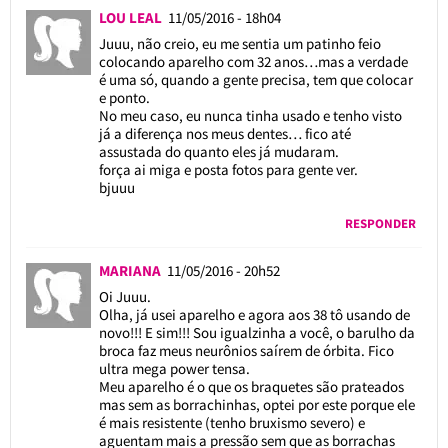
LOU LEAL
11/05/2016 - 18h04
Juuu, não creio, eu me sentia um patinho feio
colocando aparelho com 32 anos…mas a verdade
é uma só, quando a gente precisa, tem que colocar
e ponto.
No meu caso, eu nunca tinha usado e tenho visto
já a diferença nos meus dentes… fico até
assustada do quanto eles já mudaram.
força ai miga e posta fotos para gente ver.
bjuuu
RESPONDER
MARIANA
11/05/2016 - 20h52
Oi Juuu.
Olha, já usei aparelho e agora aos 38 tô usando de
novo!!! E sim!!! Sou igualzinha a você, o barulho da
broca faz meus neurônios saírem de órbita. Fico
ultra mega power tensa.
Meu aparelho é o que os braquetes são prateados
mas sem as borrachinhas, optei por este porque ele
é mais resistente (tenho bruxismo severo) e
aguentam mais a pressão sem que as borrachas