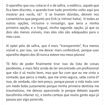
O aparelho que vou colocar é o de safira, o estético, aquele que
fica bem discreto, e quando tiver tudo prontinho volto aqui pra
mostrar pra vocês, tá? E se tiverem dúvidas, deixem nos
comentários que pergunto pro Erik (a íntima! haha). Vi todas as
outras opções, inclusive o invisalign, que seria a minha
primeira opção, e o lingual, minha segunda opção, já que os
dois são menos visíveis, mas eles não são adequados para o
meu caso.
Aí optei pelo de safira, que é mais “transparente”, fica menos
visível e, por isso, vai me deixar mais confortável, porque usar
aparelho depois dos 30 nunca esteve nos meus planos!
Tô feliz de poder finalmente tirar isso da lista de coisas
pendentes, e mais feliz ainda de ter encontrado um profissional
que não é só muito bom, mas que faz com que eu me sinta a
vontade, que perca o medo, que me sinta segura, sabe como é?
Isso, de verdade, não tem preço, porque passei a vida toda com
um medo bobo justamente porque minha primeira dentista me
traumatizou, me deixou apavorada (e porque detesto aquele
barulhinho infame! rs), e tenho certeza que muita gente aqui já
passou por algo parecido.