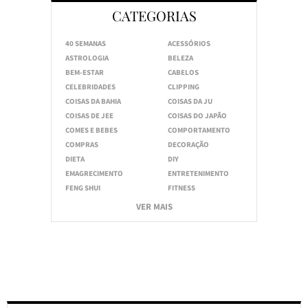
CATEGORIAS
40 SEMANAS
ACESSÓRIOS
ASTROLOGIA
BELEZA
BEM-ESTAR
CABELOS
CELEBRIDADES
CLIPPING
COISAS DA BAHIA
COISAS DA JU
COISAS DE JEE
COISAS DO JAPÃO
COMES E BEBES
COMPORTAMENTO
COMPRAS
DECORAÇÃO
DIETA
DIY
EMAGRECIMENTO
ENTRETENIMENTO
FENG SHUI
FITNESS
VER MAIS