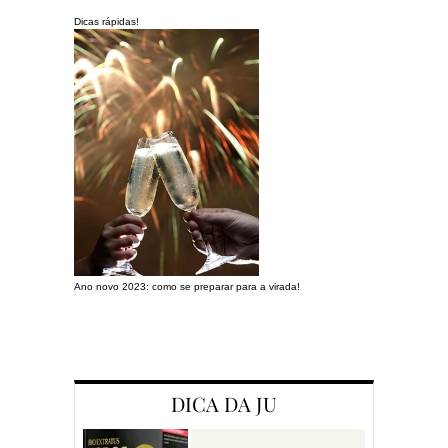
Dicas rápidas!
Ano novo 2023: como se preparar para a virada!
Preparando a c
DICA DA JU