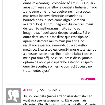
dinheiro e consegui colocá-lo só em 2013. Fiquei 2
anos com esse aparelho (a dentista tinha estimado
1 ano e meio), e nunca quebrei nenhuma peça,
mas tem o inconveniente de amarelar as
borrachinhas (nunca coma algo que tenha
açafrão! kkk). Enfim, chegou o dia de tirar: meus
dentes não melhoraram muito como eu
imaginava, fiquei super decepcionada… Fui em
outro dentista e ele me disse que esse tipo de
aparelho demora muito mais pra atingir o
resultado esperado e me indicou o aparelho
metálico. E cá estou eu, com 24 anos e totalizando
3 anos de uso de aparelho (e ainda falta 1 ano e
meio pra tirar aff). Se eu soubesse disso, jamais
optaria de novo pelo aparelho estético :/ Espero
que não aconteça o mesmo com vc! Sucesso no
tratamento, bjos :*
RESPONDER
ALINE
13/05/2016 - 22h12
Ju, sou dentista (não é errado usar dentista não
viu?) e ja usei esse aparelho. Ele é bem mais
discreto e tão eficiente quanto o metálico. Quanto