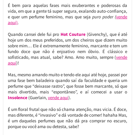
É bem para aquelas fases mais exuberantes e poderosas da
vida, em que a gente tá super segura, exalando auto-confiança,
e quer um perfume feminino, mas que seja
puro poder (
vende
aqui)
.
Quando cansei dele fui pro
Hot Couture
(Givenchy), que é até
hoje um dos meus preferidos, um dos cheiros que dizem muito
sobre mim… Ele é extremamente feminino, marcante e tem um
fundo doce que não é enjoativo nem óbvio. É clássico e
sofisticado, mas atual, sabe? Amo. Amo muito, sempre (
vende
aqui
)!
Mas, mesmo amando muito e tendo ele aqui até hoje, passei por
uma fase bem baladeira quando saí da faculdade e queria um
perfume que “deixasse rastro”, que fosse bem marcante, só que
mais divertido, mais “espontâneo”, e aí comecei a usar o
Insolence
(Guerlain,
vende aqui
).
É um floral frutal que não só chama atenção, mas vicia. É doce,
mas diferente, é “invasivo” e dá vontade de comer! hahaha Mas,
é um daqueles perfumes que não dá pra comprar no escuro,
porque ou você ama ou detesta, sabe?