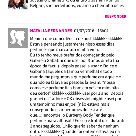
Bvlgari, são perfeitooos, eu amo o cheirinho deles .
RESPONDER
NATALIA FERNANDES
01/07/2016 - 16h04
Menina que coincidência de post kkkkkkkkkkkkkk
Estava pensando justamente nisso esses dias!
perfumes que marcaram minha vida.
Eu tb tenho meus preferidos começando pelo
Gabriela Sabatini que usei por 3 anos direto (na
época da facul), depois passei a usar o Dolce e
Gabana (aquele da tampa vermelha) e todo
mundo me perguntava que perfume era aquele e
quando eu falava as pessoas falavam: “nossa
como ese perfume fica bom em vc! em mim não
deu certo!” kkkkkkkkkkkkkk usei por 1 ano. Depois
ganhei o J´adore e CK obsession night e usei por
um tempinho mas enjoei (não estava mais
conseguindo usar perfumes doces) até
que…..encontrei o Burberry Body Tender que
perfume maravilhoso!!! Fresco e frutal usei durante
3 anos seguidos….não queria saber de nenhum
outro kkkkkkkkk Quando foi ontem estava eu na