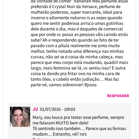
dá vontade de comer” hahahah Meu perfume atual
preferido é Crystal Noir da Versace, perfume de
mulherão poderoso, super marcante, ideal para
inverno e altamente noturno rs as vezes quando
quero me sentir poderosa arrisco umas gotinhas
dele durante o dia, mas é daqueles de comercial
que por onde vc passa as pessoas vão caindo atrás
sabe? Ah e respondendo quando ao fato de ter
parado com a pílula realmente me sinto muito
melhor, tenho notado uma diferença nas minhas
curvas, não sei se é coisa da minha cabeça, mas
parece que meu corpo está mudando, quadril mais
largo, mais feminina sei lá, vc sentiu isso? E outra
coisa ta dando pra fritar ovo na minha cara de
tanto óleo, o cabelo então judiação… Mas faz
parte né, vamos sobreviver! Bjosss
RESPONDER
JU
01/07/2016 - 10h03
Mary, sou louca pra testar esse perfume, sempre
me falaram MUITO bem dele!
Tô sentindo isso também… Parece que as formas
mudam… Estranho, né? rsrs