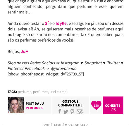
que chega alguém aqui em casa ou que estou na rua e encontro
alguém conhecido, perguntam que perfume é esse, querem
sentir mais…
Ainda quero testar o
Sí
e o
Idylle
, e se alguém já usou um desses
dois, avisa aí! Ah, se quiserem mais resenhas de perfumes aqui
no blog é só deixar aí nos comentários, tá? E quero saber quais
são os perfumes preferidos de vocês!
Beijos,
Ju♥
Siga nossas Redes Sociais ⇒ Instagram ♥ Snapchat ♥ Twitter ♥
Pinterest ♥Facebook⇒ @jurovalendo
[show_shopthepost_widget id=”2573915″]
TAGS:
perfume
,
perfumes
,
usei e amei
GOSTOU?!
POST DA
JU
COMPARTILHE:
130
COMENTE!
PERFUMES
(52)
VOCÊ TAMBÉM VAI GOSTAR