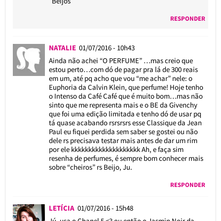
Beijos
RESPONDER
NATALIE
01/07/2016 - 10h43
Ainda não achei “O PERFUME” …mas creio que
estou perto…com dó de pagar pra lá de 300 reais
em um, até pq acho que vou “me achar” nele: o
Euphoria da Calvin Klein, que perfume! Hoje tenho
o Intenso da Café Café que é muito bom…mas não
sinto que me representa mais e o BE da Givenchy
que foi uma edição limitada e tenho dó de usar pq
tá quase acabando rsrsrsrs esse Classique da Jean
Paul eu fiquei perdida sem saber se gostei ou não
dele rs precisava testar mais antes de dar um rim
por ele kkkkkkkkkkkkkkkkkkkk Ah, e faça sim
resenha de perfumes, é sempre bom conhecer mais
sobre “cheiros” rs Beijo, Ju.
RESPONDER
LETÍCIA
01/07/2016 - 15h48
Jú, usa o Chanel 5 <3 ou então o Jasmin Noir da