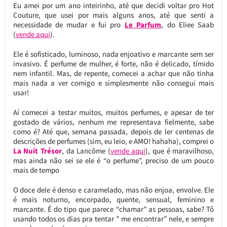
Eu amei por um ano inteirinho, até que decidi voltar pro Hot
Couture, que usei por mais alguns anos, até que senti a
necessidade de mudar e fui pro
Le Parfum
, do Eliee Saab
(
vende aqui
).
Ele é sofisticado, luminoso, nada enjoativo e marcante sem ser
invasivo. É perfume de mulher, é forte, não é delicado, tímido
nem infantil. Mas, de repente, comecei a achar que não tinha
mais nada a ver comigo e simplesmente não consegui mais
usar!
Aí comecei a testar muitos, muitos perfumes, e apesar de ter
gostado de vários, nenhum me representava fielmente, sabe
como é? Até que, semana passada, depois de ler centenas de
descrições de perfumes (sim, eu leio, e AMO! hahaha), comprei o
La Nuit Trésor
, da Lancôme (
vende aqui
), que é maravilhoso,
mas ainda não sei se ele é “o perfume”, preciso de um pouco
mais de tempo
O doce dele é denso e caramelado, mas não enjoa, envolve. Ele
é mais noturno, encorpado, quente, sensual, feminino e
marcante. É do tipo que parece “chamar” as pessoas, sabe? Tô
usando todos os dias pra tentar ” me encontrar” nele, e sempre