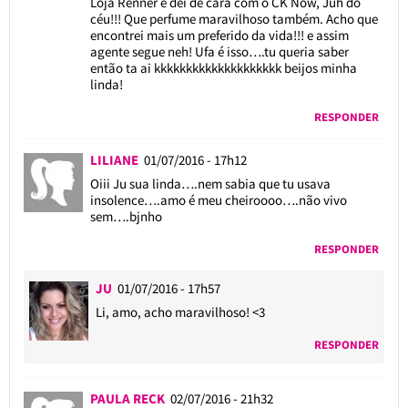
Loja Renner e dei de cara com o CK Now, Juh do
céu!!! Que perfume maravilhoso também. Acho que
encontrei mais um preferido da vida!!! e assim
agente segue neh! Ufa é isso….tu queria saber
então ta ai kkkkkkkkkkkkkkkkkkkk beijos minha
linda!
RESPONDER
LILIANE
01/07/2016 - 17h12
Oiii Ju sua linda….nem sabia que tu usava
insolence….amo é meu cheiroooo….não vivo
sem….bjnho
RESPONDER
JU
01/07/2016 - 17h57
Li, amo, acho maravilhoso! <3
RESPONDER
PAULA RECK
02/07/2016 - 21h32