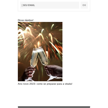
Dicas rápidas!
Ano novo 2023: como se preparar para a virada!
Preparando a c