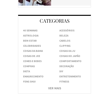
CATEGORIAS
40 SEMANAS
ACESSÓRIOS
ASTROLOGIA
BELEZA
BEM-ESTAR
CABELOS
CELEBRIDADES
CLIPPING
COISAS DA BAHIA
COISAS DA JU
COISAS DE JEE
COISAS DO JAPÃO
COMES E BEBES
COMPORTAMENTO
COMPRAS
DECORAÇÃO
DIETA
DIY
EMAGRECIMENTO
ENTRETENIMENTO
FENG SHUI
FITNESS
VER MAIS