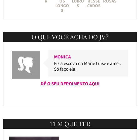
R
OS
LOIRO
RESSE
ROSAS
LONGO
S
CADOS
S
O QUE VOCÊ ACHA DO JV?
MONICA
Fiz a escova da Marie Luise e amei.
Só faço ela.
DÊ O SEU DEPOIMENTO AQUI
TEM QUE TER