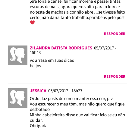
,era loira e cansei fui ficar morena e passei tintas
escuras demais ,agora quero volta para o loiro e
no teste de mechas a cor não abre …se tivesse feito
certo ,não daria tanto trabalho.parabéns pelo post
RESPONDER
ZILANDRA BATISTA RODRIGUES
05/07/2017 -
15h43
vc arrasa em suas dicas
beijos
RESPONDER
JESSICA
05/07/2017 - 18h27
Oi Ju, faz posts de como manter essa cor, pfv
Vou escurecer o meu tbm, mas não quero que fique
desbotado
Minha cabeleireira disse que vai ficar feio se eu não
cuidar.
Obrigada