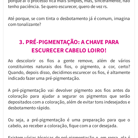
porque aí o processo fica mais simples, mas, sinceramente, não
tenho paciência. Se quero escurecer, quero de vez rs.
Até porque, se com tinta o desbotamento já é comum, imagina
com tonalizante?
3. PRÉ-PIGMENTAÇÃO: A CHAVE PARA
ESCURECER CABELO LOIRO!
Ao descolorir os fios a gente remove, além de vários
constituintes naturais dos fios, o pigmento, a cor, certo?
Quando, depois disso, decidimos escurecer os fios, é altamente
indicado fazer uma pré-pigmentação.
A pré-pigmentação vai devolver pigmento aos fios antes da
coloração para ajudar a segurar os pigmentos que serão
depositados com a coloração, além de evitar tons indesejados e
desbotamento rápido.
Ou seja, a pré-pigmentação é uma preparação para que o
cabelo, ao receber a coloração, fique com a cor desejada.
Existem várias técnicas de pré-pigmentação e, em regra, ela é