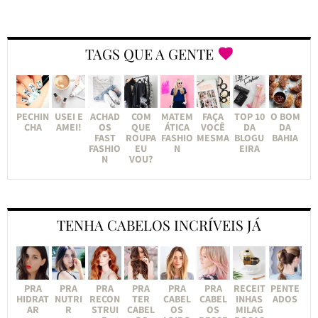
TAGS QUE A GENTE
PECHIN
USEI E
ACHAD
COM
MATEM
FAÇA
TOP 10
O BOM
CHA
AMEI!
OS
QUE
ÁTICA
VOCÊ
DA
DA
FAST
ROUPA
FASHIO
MESMA
BLOGU
BAHIA
FASHIO
EU
N
EIRA
N
VOU?
TENHA CABELOS INCRÍVEIS JÁ
PRA
PRA
PRA
PRA
PRA
PRA
RECEIT
PENTE
HIDRAT
NUTRI
RECON
TER
CABEL
CABEL
INHAS
ADOS
AR
R
STRUI
CABEL
OS
OS
MILAG