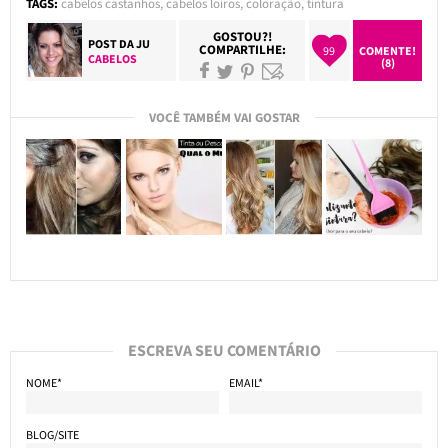
TAGS:
cabelos castanhos
,
cabelos loiros
,
coloração
,
tintura
GOSTOU?!
POST DA
JU
COMPARTILHE:
99
COMENTE!
CABELOS
(8)
VOCÊ TAMBÉM VAI GOSTAR
ESCREVA SEU COMENTÁRIO
NOME*
EMAIL*
BLOG/SITE