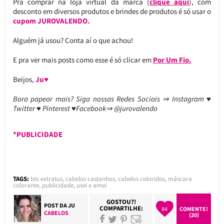
Pra comprar na loja virtual da marca (
clique aqui
), com
desconto em diversos produtos e brindes de produtos é só usar o
cupom JUROVALENDO.
Alguém já usou? Conta aí o que achou!
E pra ver mais posts como esse é só clicar em
Por Um Fio.
Beijos,
Ju♥
Bora papear mais? Siga nossas Redes Sociais ⇒ Instagram ♥
Twitter ♥ Pinterest ♥Facebook⇒ @jurovalendo
*PUBLICIDADE
TAGS:
bio extratus
,
cabelos castanhos
,
cabelos coloridos
,
máscara
colorante
,
publicidade
,
usei e amei
GOSTOU?!
POST DA
JU
COMPARTILHE:
84
COMENTE!
CABELOS
(20)