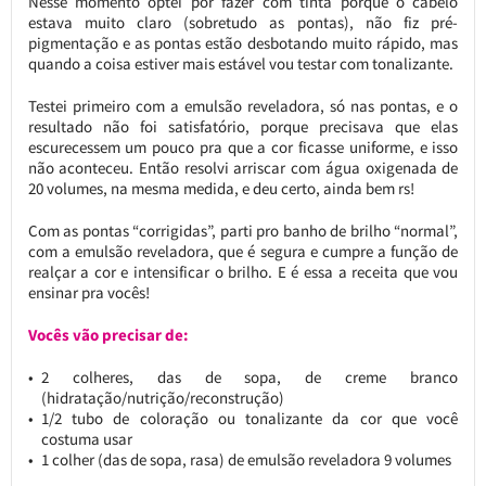
Nesse momento optei por fazer com tinta porque o cabelo
estava muito claro (sobretudo as pontas), não fiz pré-
pigmentação e as pontas estão desbotando muito rápido, mas
quando a coisa estiver mais estável vou testar com tonalizante.
Testei primeiro com a emulsão reveladora, só nas pontas, e o
resultado não foi satisfatório, porque precisava que elas
escurecessem um pouco pra que a cor ficasse uniforme, e isso
não aconteceu. Então resolvi arriscar com água oxigenada de
20 volumes, na mesma medida, e deu certo, ainda bem rs!
Com as pontas “corrigidas”, parti pro banho de brilho “normal”,
com a emulsão reveladora, que é segura e cumpre a função de
realçar a cor e intensificar o brilho. E é essa a receita que vou
ensinar pra vocês!
Vocês vão precisar de:
2 colheres, das de sopa, de creme branco
(hidratação/nutrição/reconstrução)
1/2 tubo de coloração ou tonalizante da cor que você
costuma usar
1 colher (das de sopa, rasa) de emulsão reveladora 9 volumes