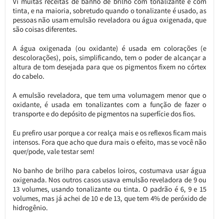
Vi muitas receitas de banho de brilho com tonalizante e com
tinta, e na maioria, sobretudo quando o tonalizante é usado, as
pessoas não usam emulsão reveladora ou água oxigenada, que
são coisas diferentes.
A água oxigenada (ou oxidante) é usada em colorações (e
descolorações), pois, simplificando, tem o poder de alcançar a
altura de tom desejada para que os pigmentos fixem no córtex
do cabelo.
A emulsão reveladora, que tem uma volumagem menor que o
oxidante, é usada em tonalizantes com a função de fazer o
transporte e do depósito de pigmentos na superfície dos fios.
Eu prefiro usar porque a cor realça mais e os reflexos ficam mais
intensos. Fora que acho que dura mais o efeito, mas se você não
quer/pode, vale testar sem!
No banho de brilho para cabelos loiros, costumava usar água
oxigenada. Nos outros casos usava emulsão reveladora de 9 ou
13 volumes, usando tonalizante ou tinta. O padrão é 6, 9 e 15
volumes, mas já achei de 10 e de 13, que tem 4% de peróxido de
hidrogênio.