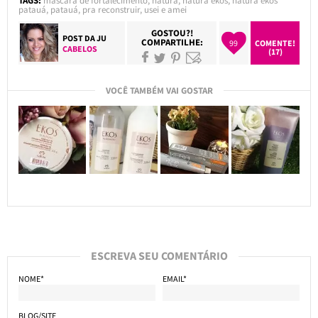
TAGS:
máscara de fortalecimento
,
natura
,
natura ekos
,
natura ekos
patauá
,
patauá
,
pra reconstruir
,
usei e amei
GOSTOU?!
POST DA
JU
COMPARTILHE:
99
COMENTE!
CABELOS
(17)
VOCÊ TAMBÉM VAI GOSTAR
ESCREVA SEU COMENTÁRIO
NOME*
EMAIL*
BLOG/SITE