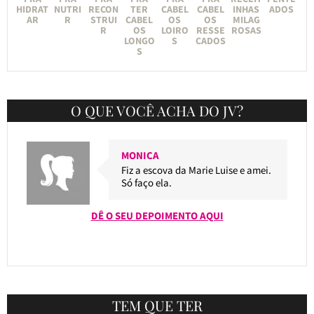
HIDRAT
NUTRI
RECON
TER
CABEL
CABEL
INHAS
ADOS
AR
R
STRUI
CABEL
OS
OS
MILAG
R
OS
LOIRO
RESSE
ROSAS
LONGO
S
CADOS
S
O QUE VOCÊ ACHA DO JV?
MONICA
Fiz a escova da Marie Luise e amei.
Só faço ela.
DÊ O SEU DEPOIMENTO AQUI
TEM QUE TER