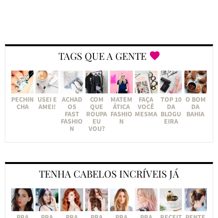
TAGS QUE A GENTE
PECHIN
USEI E
ACHAD
COM
MATEM
FAÇA
TOP 10
O BOM
CHA
AMEI!
OS
QUE
ÁTICA
VOCÊ
DA
DA
FAST
ROUPA
FASHIO
MESMA
BLOGU
BAHIA
FASHIO
EU
N
EIRA
N
VOU?
TENHA CABELOS INCRÍVEIS JÁ
PRA
PRA
PRA
PRA
PRA
PRA
RECEIT
PENTE