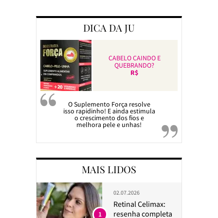
Preparando a c
DICA DA JU
CABELO CAINDO E
QUEBRANDO?
R$
O Suplemento Força resolve
isso rapidinho! E ainda estimula
o crescimento dos fios e
melhora pele e unhas!
MAIS LIDOS
02.07.2026
Retinal Celimax:
resenha completa
1