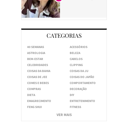
CATEGORIAS
40 SEMANAS
ACESSÓRIOS
ASTROLOGIA
BELEZA
BEM-ESTAR
CABELOS
CELEBRIDADES
CLIPPING
COISAS DA BAHIA
COISAS DA JU
COISAS DE JEE
COISAS DO JAPÃO
COMES E BEBES
COMPORTAMENTO
COMPRAS
DECORAÇÃO
DIETA
DIY
EMAGRECIMENTO
ENTRETENIMENTO
FENG SHUI
FITNESS
VER MAIS