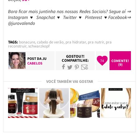
Bora ficar mais juntinha nas nossas Redes Sociais? Segue aí ⇒
Instagram ♥ Snapchat ♥ Twitter ♥ Pinterest ♥Facebook⇒
@jurovalendo
TAGS:
bonacure
,
cabelo de verão
,
pra hidratar
,
pra nutrir
,
pra
reconstruir
,
schwarzkopf
GOSTOU?!
POST DA
JU
COMPARTILHE:
74
COMENTE!
CABELOS
(9)
VOCÊ TAMBÉM VAI GOSTAR