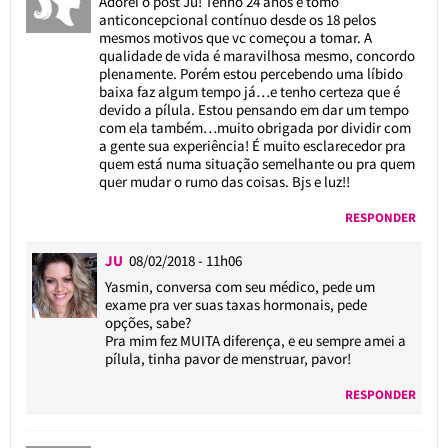
Adorei o post Ju! Tenho 24 anos e tomo
anticoncepcional contínuo desde os 18 pelos
mesmos motivos que vc começou a tomar. A
qualidade de vida é maravilhosa mesmo, concordo
plenamente. Porém estou percebendo uma líbido
baixa faz algum tempo já…e tenho certeza que é
devido a pílula. Estou pensando em dar um tempo
com ela também…muito obrigada por dividir com
a gente sua experiência! É muito esclarecedor pra
quem está numa situação semelhante ou pra quem
quer mudar o rumo das coisas. Bjs e luz!!
RESPONDER
JU
08/02/2018 - 11h06
Yasmin, conversa com seu médico, pede um
exame pra ver suas taxas hormonais, pede
opções, sabe?
Pra mim fez MUITA diferença, e eu sempre amei a
pílula, tinha pavor de menstruar, pavor!
RESPONDER