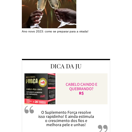
Ano novo 2023: como se preparar para a virada!
Preparando a c
DICA DA JU
CABELO CAINDO E
QUEBRANDO?
R$
O Suplemento Força resolve
isso rapidinho! E ainda estimula
o crescimento dos fios e
melhora pele e unhas!