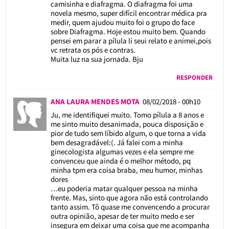
camisinha e diafragma. O diafragma foi uma
novela mesmo, super difícil encontrar médica pra
medir, quem ajudou muito foi o grupo do face
sobre Diafragma. Hoje estou muito bem. Quando
pensei em parar a pílula li seui relato e animei,pois
vc retrata os pós e contras.
Muita luz na sua jornada. Bju
RESPONDER
ANA LAURA MENDES MOTA
08/02/2018 - 00h10
Ju, me identifiquei muito. Tomo pílula a 8 anos e
me sinto muito desanimada, pouca disposição e
pior de tudo sem líbido algum, o que torna a vida
bem desagradável:(. Já falei com a minha
ginecologista algumas vezes e ela sempre me
convenceu que ainda é o melhor método, pq
minha tpm era coisa braba, meu humor, minhas
dores
…eu poderia matar qualquer pessoa na minha
frente. Mas, sinto que agora não está controlando
tanto assim. Tô quase me convencendo a procurar
outra opinião, apesar de ter muito medo e ser
insegura em deixar uma coisa que me acompanha