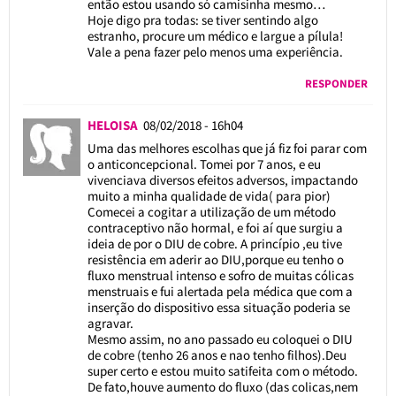
então estou usando só camisinha mesmo…
Hoje digo pra todas: se tiver sentindo algo
estranho, procure um médico e largue a pílula!
Vale a pena fazer pelo menos uma experiência.
RESPONDER
HELOISA
08/02/2018 - 16h04
Uma das melhores escolhas que já fiz foi parar com
o anticoncepcional. Tomei por 7 anos, e eu
vivenciava diversos efeitos adversos, impactando
muito a minha qualidade de vida( para pior)
Comecei a cogitar a utilização de um método
contraceptivo não hormal, e foi aí que surgiu a
ideia de por o DIU de cobre. A princípio ,eu tive
resistência em aderir ao DIU,porque eu tenho o
fluxo menstrual intenso e sofro de muitas cólicas
menstruais e fui alertada pela médica que com a
inserção do dispositivo essa situação poderia se
agravar.
Mesmo assim, no ano passado eu coloquei o DIU
de cobre (tenho 26 anos e nao tenho filhos).Deu
super certo e estou muito satifeita com o método.
De fato,houve aumento do fluxo (das colicas,nem