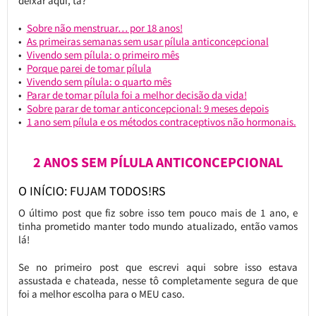
deixar aqui, tá?
Sobre não menstruar… por 18 anos!
As primeiras semanas sem usar pílula anticoncepcional
Vivendo sem pílula: o primeiro mês
Porque parei de tomar pílula
Vivendo sem pílula: o quarto mês
Parar de tomar pílula foi a melhor decisão da vida!
Sobre parar de tomar anticoncepcional: 9 meses depois
1 ano sem pílula e os métodos contraceptivos não hormonais.
2 ANOS SEM PÍLULA ANTICONCEPCIONAL
O INÍCIO: FUJAM TODOS!RS
O último post que fiz sobre isso tem pouco mais de 1 ano, e
tinha prometido manter todo mundo atualizado, então vamos
lá!
Se no primeiro post que escrevi aqui sobre isso estava
assustada e chateada, nesse tô completamente segura de que
foi a melhor escolha para o MEU caso.