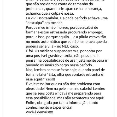
que não nos damos conta do tamanho do
problema e, quando ele aparece na lembrança,
achamos que a culpa é nossa.
Eu vivi isso também. E a cada período achava uma
“desculpa” pra me dar.
Porque meu irmão morreu, porque acabei de
formar e estou estressada procurando emprego,
porque isso, porque aquilo… e a pílula estava tão
no modo automático que eu não lembrava que ela
poderia ser a vilã – no MEU caso.
E foi. Os médicos suspenderam e, por optar por
uma possível gravidez tardia, não posso mais
pensar na possibilidade de usar justamente para ir
ouvindo os sinais do corpo nesse período.
Mas, lembro como se fosse hoje, quando parei de
tomar e falei “Eita, olha que vontade estranha é
essa aqui!?” rsrs!!!
E vale ressaltar que eu não tive problema com
oleosidade! Nem na pele, nem no cabelo! Lembro
que lia seus posts e ficava me preparando para
essa possibilidade, mas não aconteceu por aqui!
Enfim, obrigada por tanta informação, tanto
conhecimento e experiência!
Você é demais!!!!