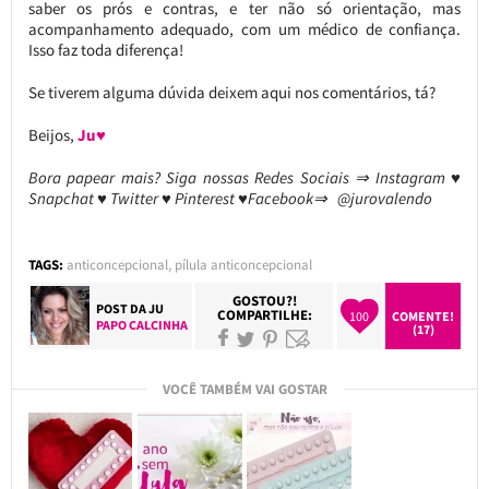
saber os prós e contras, e ter não só orientação, mas
acompanhamento adequado, com um médico de confiança.
Isso faz toda diferença!
Se tiverem alguma dúvida deixem aqui nos comentários, tá?
Beijos,
Ju♥
Bora papear mais? Siga nossas Redes Sociais ⇒ Instagram ♥
Snapchat ♥ Twitter ♥ Pinterest ♥Facebook⇒ @jurovalendo
TAGS:
anticoncepcional
,
pílula anticoncepcional
GOSTOU?!
POST DA
JU
COMPARTILHE:
100
COMENTE!
PAPO CALCINHA
(17)
VOCÊ TAMBÉM VAI GOSTAR