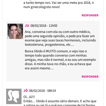
a tanto tempo rsrs. Vai ser uma meta pra 2018, ir
num ginecologista novo!
RESPONDER
JU
08/02/2018 - 11h05
Ana, conversa com ela ou com outro médico,
pede uma segunda opinião, e pede pra fazer um
exame que veja suas taxas hormonais, incluindo
testosterona, progesterona, etc…
Baixa libido é MUITO comum, e vejo isso o
tempo todo quando converso com minhas
amigas, mas não é normal, e eu sou um exemplo
disso. A minha tava no chão, e eu achava que
era assim mesmo…
RESPONDER
JÔ
08/02/2018 - 08h19
Oi, Jú!!!
Então… libido é assunto sério demais. E acho que
a rotina ou sei lá o quê nos consome de tal forma