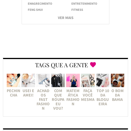
EMAGRECIMENTO
ENTRETENIMENTO
FENG SHUI
FITNESS
VER MAIS
TAGS QUE A GENTE
PECHIN
USEI E
ACHAD
COM
MATEM
FAÇA
TOP 10
O BOM
CHA
AMEI!
OS
QUE
ÁTICA
VOCÊ
DA
DA
FAST
ROUPA
FASHIO
MESMA
BLOGU
BAHIA
FASHIO
EU
N
EIRA
N
VOU?