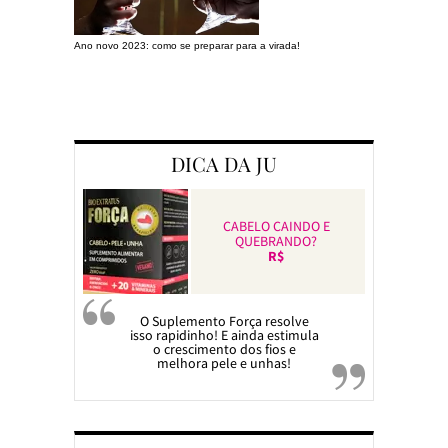
Ano novo 2023: como se preparar para a virada!
Preparando a c
DICA DA JU
CABELO CAINDO E
QUEBRANDO?
R$
O Suplemento Força resolve
isso rapidinho! E ainda estimula
o crescimento dos fios e
melhora pele e unhas!