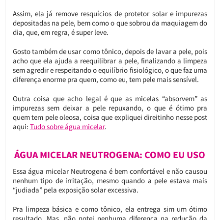
Assim, ela já remove resquícios de protetor solar e impurezas
depositadas na pele, bem como o que sobrou da maquiagem do
dia, que, em regra, é super leve.
Gosto também de usar como tônico, depois de lavar a pele, pois
acho que ela ajuda a reequilibrar a pele, finalizando a limpeza
sem agredir e respeitando o equilíbrio fisiológico, o que faz uma
diferença enorme pra quem, como eu, tem pele mais sensível.
Outra coisa que acho legal é que as micelas “absorvem” as
impurezas sem deixar a pele repuxando, o que é ótimo pra
quem tem pele oleosa, coisa que expliquei direitinho nesse post
aqui:
Tudo sobre água micelar
.
ÁGUA MICELAR NEUTROGENA: COMO EU USO
Essa água micelar Neutrogena é bem confortável e não causou
nenhum tipo de irritação, mesmo quando a pele estava mais
“judiada” pela exposição solar excessiva.
Pra limpeza básica e como tônico, ela entrega sim um ótimo
resultado. Mas, não notei nenhuma diferença na redução da