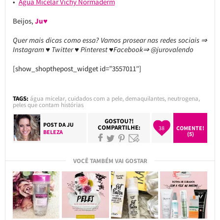
Água Micelar Vichy Normaderm
Beijos,
Ju♥
Quer mais dicas como essa? Vamos prosear nas redes sociais ⇒
Instagram ♥ Twitter ♥ Pinterest ♥Facebook⇒ @jurovalendo
[show_shopthepost_widget id=”3557011″]
TAGS:
água micelar
,
cuidados com a pele
,
demaquilantes
,
neutrogena
,
peles que contam histórias
GOSTOU?!
POST DA
JU
COMPARTILHE:
38
COMENTE!
BELEZA
(5)
VOCÊ TAMBÉM VAI GOSTAR