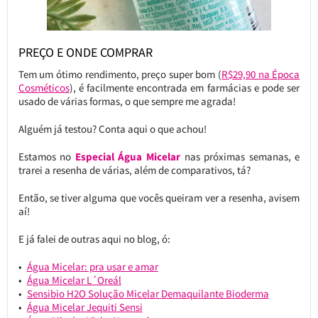
PREÇO E ONDE COMPRAR
Tem um ótimo rendimento, preço super bom (
R$29,90 na Época
Cosméticos
), é facilmente encontrada em farmácias e pode ser
usado de várias formas, o que sempre me agrada!
Alguém já testou? Conta aqui o que achou!
Estamos no
Especial Água Micelar
nas próximas semanas, e
trarei a resenha de várias, além de comparativos, tá?
Então, se tiver alguma que vocês queiram ver a resenha, avisem
aí!
E já falei de outras aqui no blog, ó:
Água Micelar: pra usar e amar
Água Micelar L´Oreál
Sensibio H2O Solução Micelar Demaquilante Bioderma
Água Micelar Jequiti Sensi