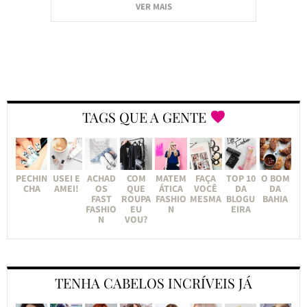
VER MAIS
TAGS QUE A GENTE
PECHIN
USEI E
ACHAD
COM
MATEM
FAÇA
TOP 10
O BOM
CHA
AMEI!
OS
QUE
ÁTICA
VOCÊ
DA
DA
FAST
ROUPA
FASHIO
MESMA
BLOGU
BAHIA
FASHIO
EU
N
EIRA
N
VOU?
TENHA CABELOS INCRÍVEIS JÁ