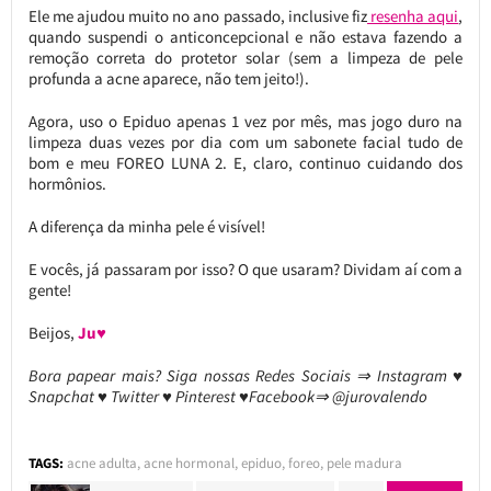
Ele me ajudou muito no ano passado, inclusive fiz
resenha aqui
,
quando suspendi o anticoncepcional e não estava fazendo a
remoção correta do protetor solar (sem a limpeza de pele
profunda a acne aparece, não tem jeito!).
Agora, uso o Epiduo apenas 1 vez por mês, mas jogo duro na
limpeza duas vezes por dia com um sabonete facial tudo de
bom e meu FOREO LUNA 2. E, claro, continuo cuidando dos
hormônios.
A diferença da minha pele é visível!
E vocês, já passaram por isso? O que usaram? Dividam aí com a
gente!
Beijos,
Ju♥
Bora papear mais? Siga nossas Redes Sociais ⇒ Instagram ♥
Snapchat ♥ Twitter ♥ Pinterest ♥Facebook⇒ @jurovalendo
TAGS:
acne adulta
,
acne hormonal
,
epiduo
,
foreo
,
pele madura