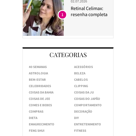
02.07.2026
Retinal Celimax:
resenha completa
1
CATEGORIAS
40 SEMANAS
ACESSÓRIOS
ASTROLOGIA
BELEZA
BEM-ESTAR
CABELOS
CELEBRIDADES
CLIPPING
COISAS DA BAHIA
COISAS DA JU
COISAS DE JEE
COISAS DO JAPÃO
COMES E BEBES
COMPORTAMENTO
COMPRAS
DECORAÇÃO
DIETA
DIY
EMAGRECIMENTO
ENTRETENIMENTO
FENG SHUI
FITNESS