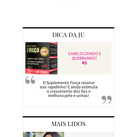
Preparando a c
DICA DA JU
CABELO CAINDO E
QUEBRANDO?
R$
O Suplemento Força resolve
isso rapidinho! E ainda estimula
o crescimento dos fios e
melhora pele e unhas!
MAIS LIDOS