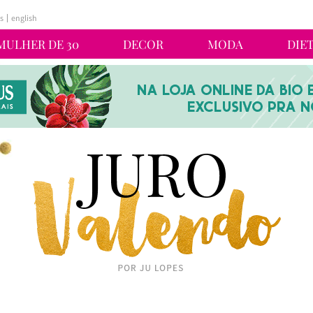
s
english
MULHER DE 30
DECOR
MODA
DIE