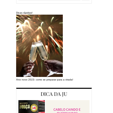
Dicas rápidas!
Ano novo 2023: como se preparar para a virada!
Preparando a cas
DICA DA JU
CABELO CAINDO E