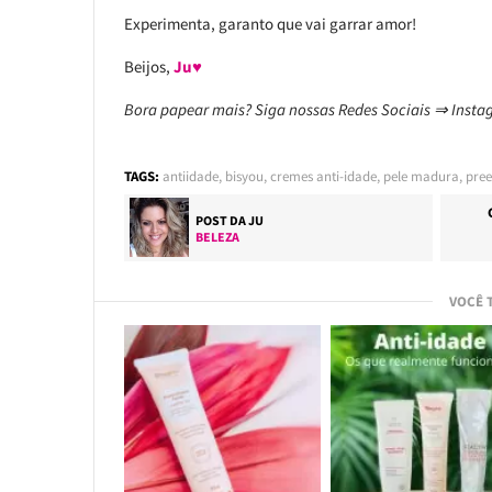
Experimenta, garanto que vai garrar amor!
Beijos,
Ju♥
Bora papear mais? Siga nossas Redes Sociais ⇒ Inst
TAGS:
antiidade
,
bisyou
,
cremes anti-idade
,
pele madura
,
pree
POST DA
JU
BELEZA
VOCÊ 