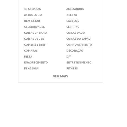
40 SEMANAS
ACESSÓRIOS
ASTROLOGIA
BELEZA
BEM-ESTAR
CABELOS
CELEBRIDADES
CLIPPING
COISAS DA BAHIA
COISAS DA JU
COISAS DE JEE
COISAS DO JAPÃO
COMES E BEBES
COMPORTAMENTO
COMPRAS
DECORAÇÃO
DIETA
DIY
EMAGRECIMENTO
ENTRETENIMENTO
FENG SHUI
FITNESS
VER MAIS