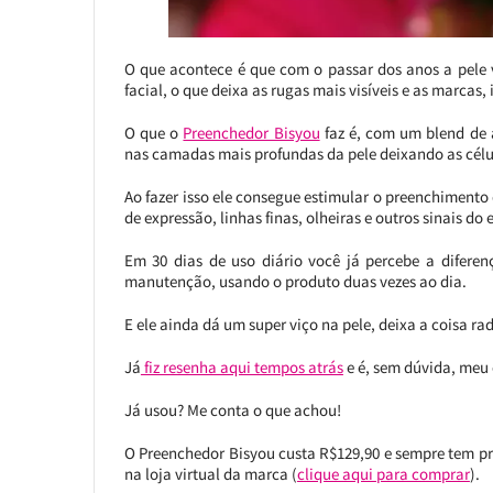
O que acontece é que com o passar dos anos a pele 
facial, o que deixa as rugas mais visíveis e as marcas,
O que o
Preenchedor Bisyou
faz é, com um blend de a
nas camadas mais profundas da pele deixando as célu
Ao fazer isso ele consegue estimular o preenchimento
de expressão, linhas finas, olheiras e outros sinais do
Em 30 dias de uso diário você já percebe a diferen
manutenção, usando o produto duas vezes ao dia.
E ele ainda dá um super viço na pele, deixa a coisa ra
Já
fiz resenha aqui tempos atrás
e é, sem dúvida, meu 
Já usou? Me conta o que achou!
O Preenchedor Bisyou custa R$129,90 e sempre tem 
na loja virtual da marca (
clique aqui para comprar
).