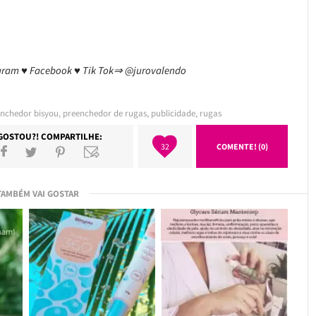
agram ♥ Facebook ♥ Tik Tok⇒ @jurovalendo
nchedor bisyou
,
preenchedor de rugas
,
publicidade
,
rugas
GOSTOU?! COMPARTILHE:
32
COMENTE! (0)
TAMBÉM VAI GOSTAR