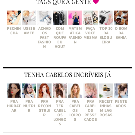
TAGS QUE A GENTE
PECHIN
USEI E
ACHAD
COM
MATEM
FAÇA
TOP 10
O BOM
CHA
AMEI!
OS
QUE
ÁTICA
VOCÊ
DA
DA
FAST
ROUPA
FASHIO
MESMA
BLOGU
BAHIA
FASHIO
EU
N
EIRA
N
VOU?
TENHA CABELOS INCRÍVEIS JÁ
PRA
PRA
PRA
PRA
PRA
PRA
RECEIT
PENTE
HIDRAT
NUTRI
RECON
TER
CABEL
CABEL
INHAS
ADOS
AR
R
STRUI
CABEL
OS
OS
MILAG
R
OS
LOIRO
RESSE
ROSAS
LONGO
S
CADOS
S