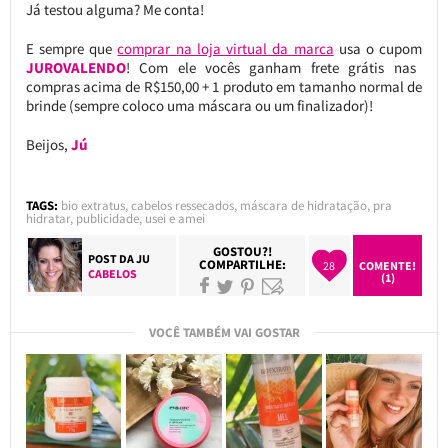
Já testou alguma? Me conta!
E sempre que
comprar na loja virtual da marca
usa o cupom
JUROVALENDO
! Com ele vocês ganham frete grátis nas
compras acima de R$150,00 + 1 produto em tamanho normal de
brinde (sempre coloco uma máscara ou um finalizador)!
Beijos,
Jú
TAGS:
bio extratus
,
cabelos ressecados
,
máscara de hidratação
,
pra
hidratar
,
publicidade
,
usei e amei
GOSTOU?!
POST DA
JU
COMPARTILHE:
28
COMENTE!
CABELOS
(1)
VOCÊ TAMBÉM VAI GOSTAR