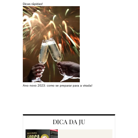
Dicas rápidas!
Ano novo 2023: como se preparar para a virada!
Preparando a c
DICA DA JU