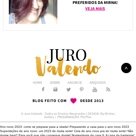
PREFERIDOS DA MIRNA!
VEJA MAIS
HOME
SOBRE
ANUNCIE
ARQUIVOS
BLOG FEITO COM
DESDE 2013
© Juro Valendo - Todos os Direitos Reservados | DESIGN:
My Wishes
Gallery
| PROGRAMAÇÃO:
PlicPlac
Ano novo 2023: como se preparar para a virada!
Preparando a casa para o ano novo 2023
Superstições de ano novo: um 2023 de muita sorte!
Ceia de ano novo pra ter muita sorte!
Não
dorme bem?
Para você que não consegue dormir!
Numerologia da casa 6: A casa da harmonia!