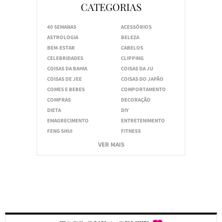
CATEGORIAS
40 SEMANAS
ACESSÓRIOS
ASTROLOGIA
BELEZA
BEM-ESTAR
CABELOS
CELEBRIDADES
CLIPPING
COISAS DA BAHIA
COISAS DA JU
COISAS DE JEE
COISAS DO JAPÃO
COMES E BEBES
COMPORTAMENTO
COMPRAS
DECORAÇÃO
DIETA
DIY
EMAGRECIMENTO
ENTRETENIMENTO
FENG SHUI
FITNESS
VER MAIS